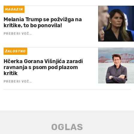
MAGAZIN
Melania Trump se požvižga na
kritike, to bo ponovila!
PREBERI VEČ…
ŽALOSTNO
Hčerka Gorana Višnjića zaradi
ravnanja s psom pod plazom
kritik
PREBERI VEČ…