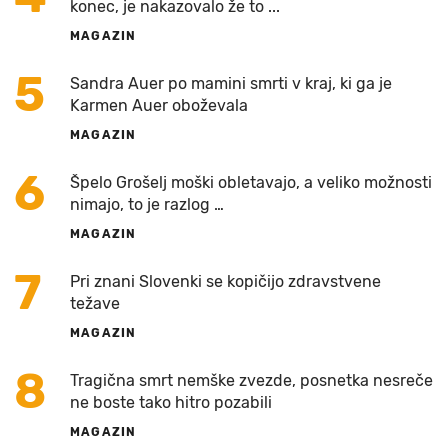
konec, je nakazovalo že to ...
MAGAZIN
5
Sandra Auer po mamini smrti v kraj, ki ga je
Karmen Auer oboževala
MAGAZIN
6
Špelo Grošelj moški obletavajo, a veliko možnosti
nimajo, to je razlog …
MAGAZIN
7
Pri znani Slovenki se kopičijo zdravstvene
težave
MAGAZIN
8
Tragična smrt nemške zvezde, posnetka nesreče
ne boste tako hitro pozabili
MAGAZIN