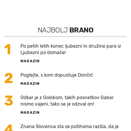
NAJBOLJ
BRANO
1
Po petih letih konec ljubezni in družine para iz
Ljubezni po domače!
MAGAZIN
2
Poglejte, s kom dopustuje Dončić
MAGAZIN
3
Odkar je z Golobom, takih posnetkov Gaber
nismo vajeni, tako se je odzval on!
MAGAZIN
4
Znana Slovenca sta se potihoma razšla, da je