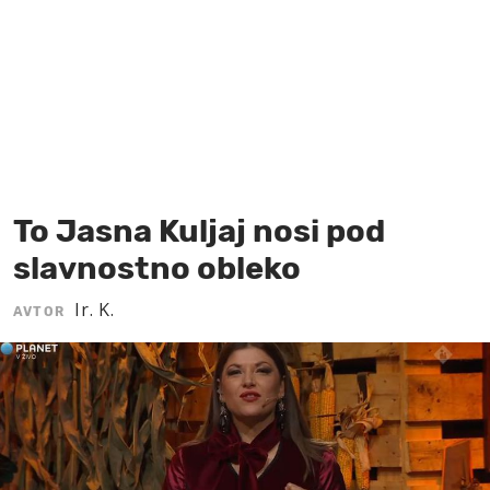
MOJ SANJ
To Jasna Kuljaj nosi pod
slavnostno obleko
Ir. K.
AVTOR