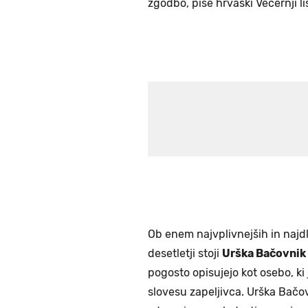
zgodbo, piše hrvaški Večernji lis
Ob enem najvplivnejših in najdl
desetletji stoji
Urška Bačovnik
pogosto opisujejo kot osebo, ki 
slovesu zapeljivca. Urška Bačo