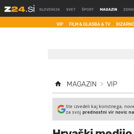
SLOVENIJA
SVET
ŠPORT
MAGAZIN
ZDRA
VIP
FILM & GLASBA & TV
BIZARN
MAGAZIN
>
VIP
Ste izvedeli kaj koristnega, nov
za svoj
prednostni vir novic n
Hrvaški medijo 