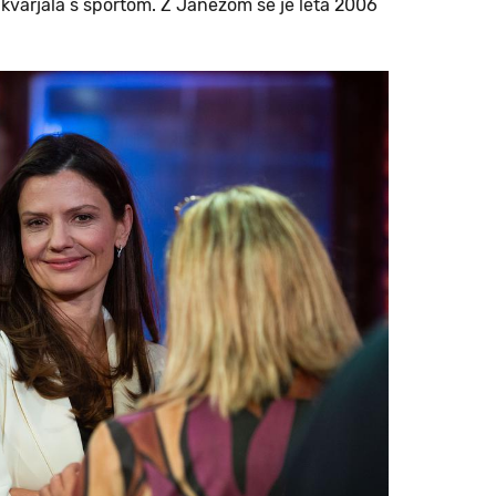
ukvarjala s športom. Z Janezom se je leta 2006