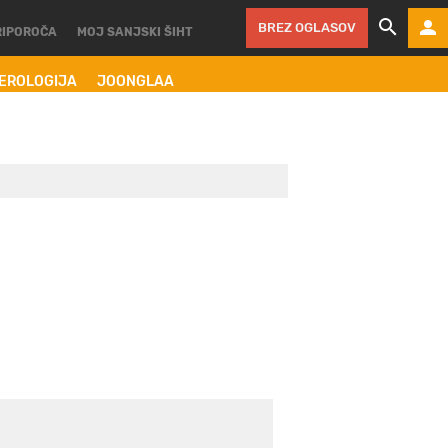
BREZ OGLASOV
RIPOROČA
MOJ SANJSKI ŠIHT
MEROLOGIJA
JOONGLAA