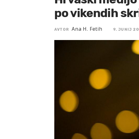
po vikendih skri
Ana H. Fetih
AVTOR
9. JUNIJ 20