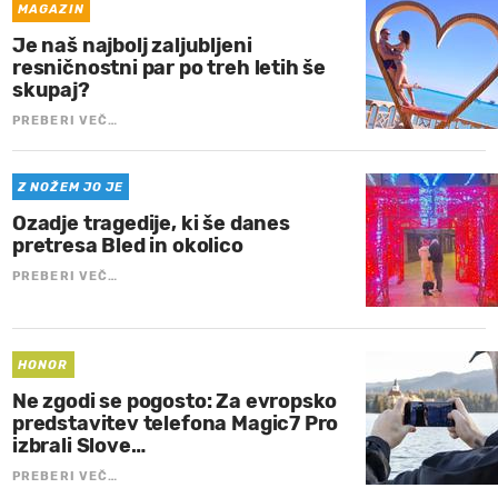
MAGAZIN
Je naš najbolj zaljubljeni
resničnostni par po treh letih še
skupaj?
PREBERI VEČ…
Z NOŽEM JO JE
Ozadje tragedije, ki še danes
pretresa Bled in okolico
PREBERI VEČ…
HONOR
Ne zgodi se pogosto: Za evropsko
predstavitev telefona Magic7 Pro
izbrali Slove…
PREBERI VEČ…