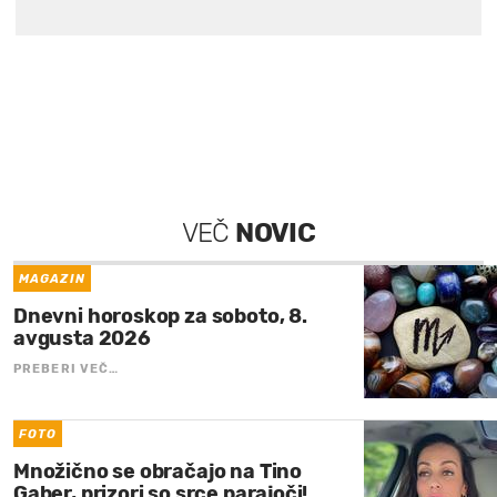
VEČ
NOVIC
MAGAZIN
Dnevni horoskop za soboto, 8.
avgusta 2026
PREBERI VEČ…
FOTO
Množično se obračajo na Tino
Gaber, prizori so srce parajoči!