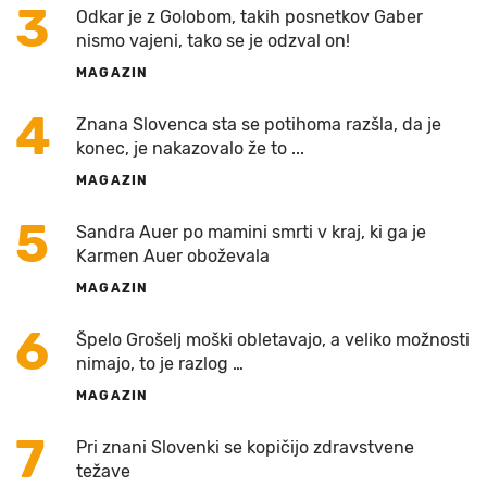
3
Odkar je z Golobom, takih posnetkov Gaber
nismo vajeni, tako se je odzval on!
MAGAZIN
4
Znana Slovenca sta se potihoma razšla, da je
konec, je nakazovalo že to ...
MAGAZIN
5
Sandra Auer po mamini smrti v kraj, ki ga je
Karmen Auer oboževala
MAGAZIN
6
Špelo Grošelj moški obletavajo, a veliko možnosti
nimajo, to je razlog …
MAGAZIN
7
Pri znani Slovenki se kopičijo zdravstvene
težave