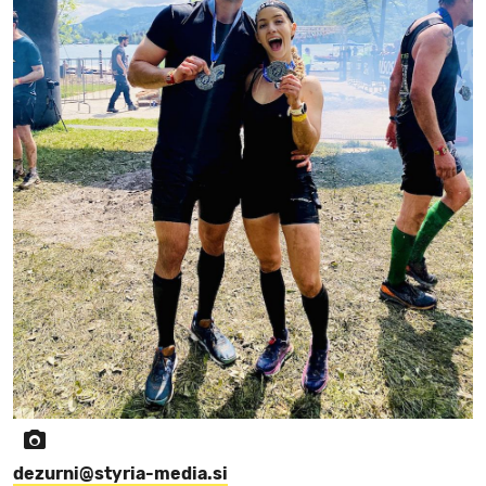
dezurni@styria-media.si