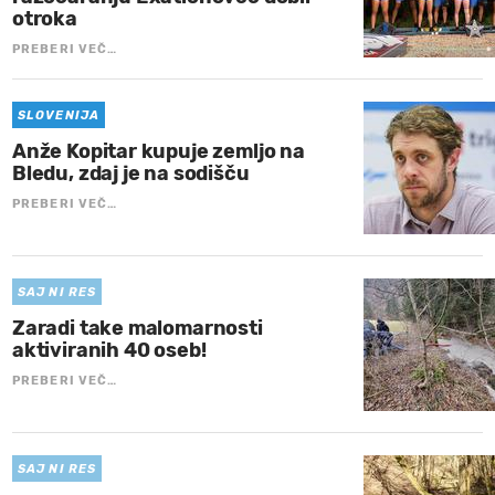
otroka
PREBERI VEČ…
SLOVENIJA
Anže Kopitar kupuje zemljo na
Bledu, zdaj je na sodišču
PREBERI VEČ…
SAJ NI RES
Zaradi take malomarnosti
aktiviranih 40 oseb!
PREBERI VEČ…
SAJ NI RES