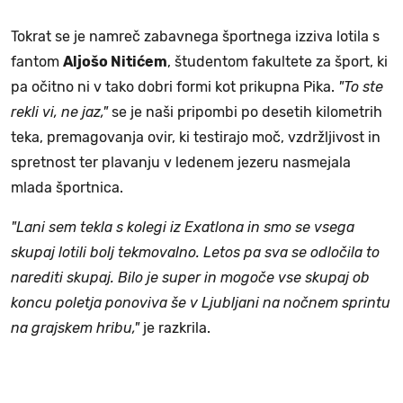
Tokrat se je namreč zabavnega športnega izziva lotila s
fantom
Aljošo Nitićem
, študentom fakultete za šport, ki
pa očitno ni v tako dobri formi kot prikupna Pika.
"To ste
rekli vi, ne jaz,"
se je naši pripombi po desetih kilometrih
teka, premagovanja ovir, ki testirajo moč, vzdržljivost in
spretnost ter plavanju v ledenem jezeru nasmejala
mlada športnica.
"Lani sem tekla s kolegi iz Exatlona in smo se vsega
skupaj lotili bolj tekmovalno. Letos pa sva se odločila to
narediti skupaj. Bilo je super in mogoče vse skupaj ob
koncu poletja ponoviva še v Ljubljani na nočnem sprintu
na grajskem hribu,"
je razkrila.