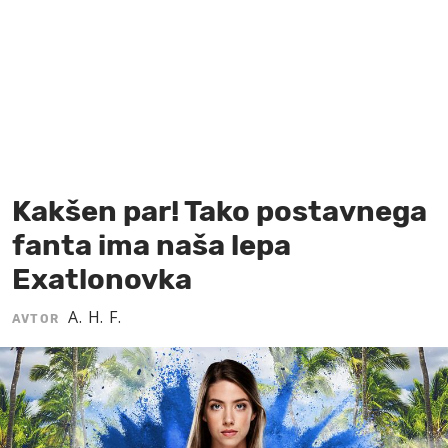
MOJ SANJ
Kakšen par! Tako postavnega
fanta ima naša lepa
Exatlonovka
A. H. F.
AVTOR