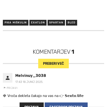
PIKA MIŠKULIN
EXATLON
SPARTAN
BLED
KOMENTARJEV
1
PREBERI VEČ
Melvinuy_3038
17:43 18.JUNIJ 2025.
PRIJAVI
🍓 V r o č a d e k l e t a ča k a jo na va s n a 👉 𝗦𝗲𝘅𝘁𝗼.𝗹𝗶𝗳𝗲