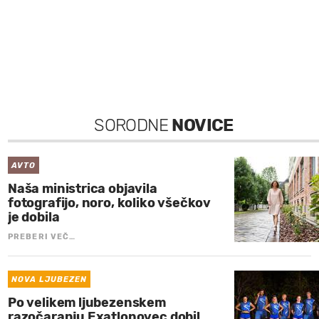
SORODNE
NOVICE
AVTO
Naša ministrica objavila
fotografijo, noro, koliko všečkov
je dobila
PREBERI VEČ…
NOVA LJUBEZEN
Po velikem ljubezenskem
razočaranju Exatlonovec dobil