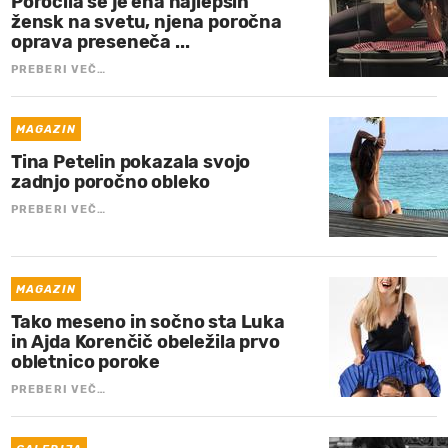
Poročila se je ena najlepših
žensk na svetu, njena poročna
oprava preseneča ...
PREBERI VEČ…
MAGAZIN
Tina Petelin pokazala svojo
zadnjo poročno obleko
PREBERI VEČ…
MAGAZIN
Tako meseno in sočno sta Luka
in Ajda Korenčič obeležila prvo
obletnico poroke
PREBERI VEČ…