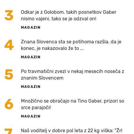
3
Odkar je z Golobom, takih posnetkov Gaber
nismo vajeni, tako se je odzval on!
MAGAZIN
4
Znana Slovenca sta se potihoma razšla, da je
konec, je nakazovalo že to ...
MAGAZIN
5
Po travmatični zvezi v nekaj mesecih noseča z
znanim Slovencem
MAGAZIN
6
Množično se obračajo na Tino Gaber, prizori so
srce parajoči!
MAGAZIN
7
Naš voditelj v dobre pol leta z 22 kg viška: "Žrl