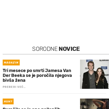
SORODNE
NOVICE
MAGAZIN
Tri mesece po smrti Jamesa Van
Der Beeka se je poročila njegova
bivša žena
PREBERI VEČ…
HUH?