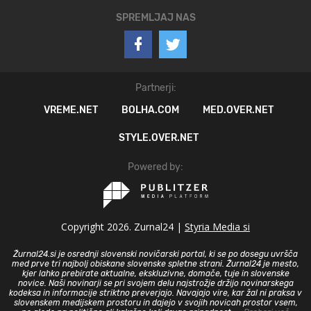
SPREMLJAJ NAS
Partnerji:
VREME.NET
BOLHA.COM
MED.OVER.NET
STYLE.OVER.NET
Powered by:
Copyright 2026. Zurnal24 |
Styria Media si
Žurnal24.si je osrednji slovenski novičarski portal, ki se po dosegu uvršča
med prve tri najbolj obiskane slovenske spletne strani. Žurnal24 je mesto,
kjer lahko prebirate aktualne, ekskluzivne, domače, tuje in slovenske
novice. Naši novinarji se pri svojem delu najstrožje držijo novinarskega
kodeksa in informacije striktno preverjajo. Navajajo vire, kar žal ni praksa v
slovenskem medijskem prostoru in dajejo v svojih novicah prostor vsem,