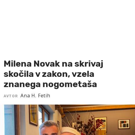
MOJ SANJ
Milena Novak na skrivaj
skočila v zakon, vzela
znanega nogometaša
Ana H. Fetih
AVTOR