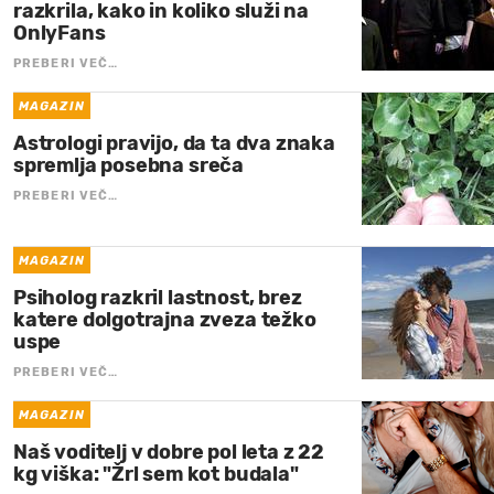
razkrila, kako in koliko služi na
OnlyFans
PREBERI VEČ…
MAGAZIN
Astrologi pravijo, da ta dva znaka
spremlja posebna sreča
PREBERI VEČ…
MAGAZIN
Psiholog razkril lastnost, brez
katere dolgotrajna zveza težko
uspe
PREBERI VEČ…
MAGAZIN
Naš voditelj v dobre pol leta z 22
kg viška: "Žrl sem kot budala"