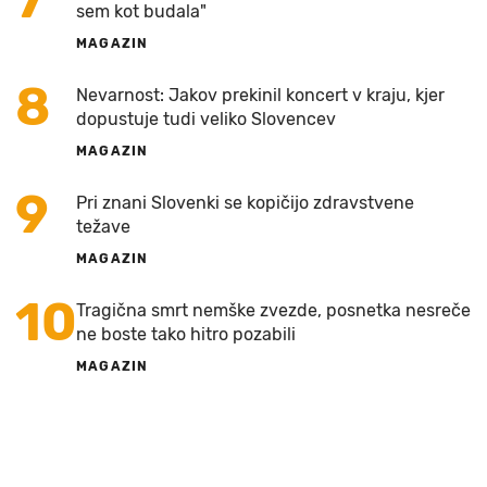
sem kot budala"
MAGAZIN
8
Nevarnost: Jakov prekinil koncert v kraju, kjer
dopustuje tudi veliko Slovencev
MAGAZIN
9
Pri znani Slovenki se kopičijo zdravstvene
težave
MAGAZIN
10
Tragična smrt nemške zvezde, posnetka nesreče
ne boste tako hitro pozabili
MAGAZIN