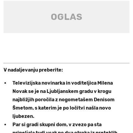
V nadaljevanju preberite:
Televizijska novinarka in voditeljica Milena
Novak se je na Ljubljanskem gradu v krogu
najbližjih poročila z nogometašem Denisom
Šmetom, s katerim je po ločitvi našla novo
ljubezen.
Par si gradi skupni dom, v zvezo pa sta
pripeljala tudi vsak po dva otroka iz preteklih