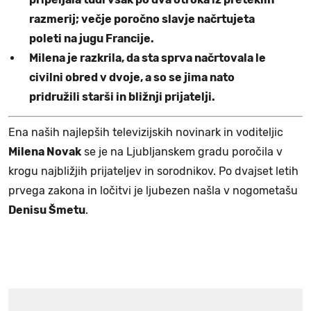
razmerij; večje poročno slavje načrtujeta
poleti na jugu Francije.
Milena je razkrila, da sta sprva načrtovala le
civilni obred v dvoje, a so se jima nato
pridružili starši in bližnji prijatelji.
Ena naših najlepših televizijskih novinark in voditeljic
Milena Novak
se je na Ljubljanskem gradu poročila v
krogu najbližjih prijateljev in sorodnikov. Po dvajset letih
prvega zakona in ločitvi je ljubezen našla v nogometašu
Denisu Šmetu
.