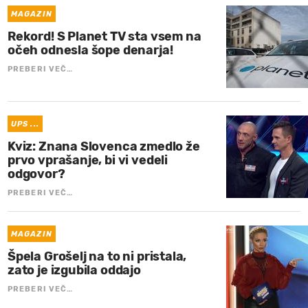
MAGAZIN
Rekord! S Planet TV sta vsem na
očeh odnesla šope denarja!
PREBERI VEČ…
UPS ...
Kviz: Znana Slovenca zmedlo že
prvo vprašanje, bi vi vedeli
odgovor?
PREBERI VEČ…
MAGAZIN
Špela Grošelj na to ni pristala,
zato je izgubila oddajo
PREBERI VEČ…