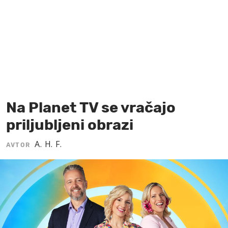
MOJ SANJ
Na Planet TV se vračajo
priljubljeni obrazi
A. H. F.
AVTOR