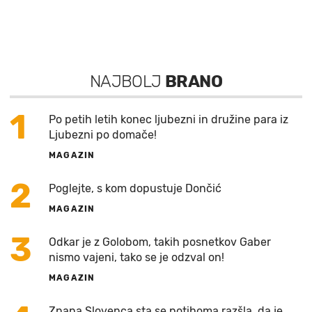
NAJBOLJ
BRANO
1
Po petih letih konec ljubezni in družine para iz
Ljubezni po domače!
MAGAZIN
2
Poglejte, s kom dopustuje Dončić
MAGAZIN
3
Odkar je z Golobom, takih posnetkov Gaber
nismo vajeni, tako se je odzval on!
MAGAZIN
Znana Slovenca sta se potihoma razšla, da je