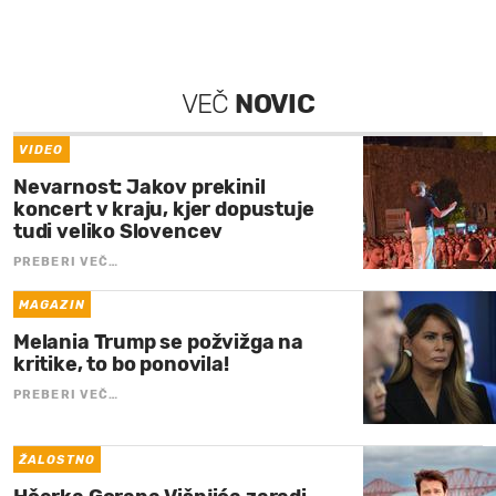
VEČ
NOVIC
VIDEO
Nevarnost: Jakov prekinil
koncert v kraju, kjer dopustuje
tudi veliko Slovencev
PREBERI VEČ…
MAGAZIN
Melania Trump se požvižga na
kritike, to bo ponovila!
PREBERI VEČ…
ŽALOSTNO