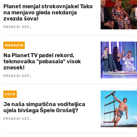
Planet menjal strokovnjake! Tako
na menjavo gleda nekdanja
zvezda šova!
PREBERI VEČ…
MAGAZIN
Na Planet TV padel rekord,
tekmovalka "pobasala" visok
znesek!
PREBERI VEČ…
FOTO
Je naša simpatična voditeljica
ujela bivšega Špele Grošelj?
PREBERI VEČ…