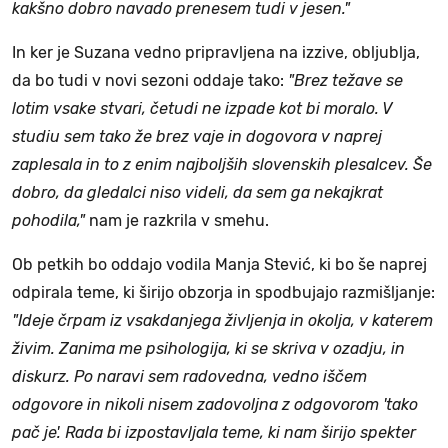
kakšno dobro navado prenesem tudi v jesen."
In ker je Suzana vedno pripravljena na izzive, obljublja,
da bo tudi v novi sezoni oddaje tako:
"Brez težave se
lotim vsake stvari, četudi ne izpade kot bi moralo. V
studiu sem tako že brez vaje in dogovora v naprej
zaplesala in to z enim najboljših slovenskih plesalcev. Še
dobro, da gledalci niso videli, da sem ga nekajkrat
pohodila,"
nam je razkrila v smehu.
Ob petkih bo oddajo vodila Manja Stević, ki bo še naprej
odpirala teme, ki širijo obzorja in spodbujajo razmišljanje:
"Ideje črpam iz vsakdanjega življenja in okolja, v katerem
živim. Zanima me psihologija, ki se skriva v ozadju, in
diskurz. Po naravi sem radovedna, vedno iščem
odgovore in nikoli nisem zadovoljna z odgovorom 'tako
pač je'. Rada bi izpostavljala teme, ki nam širijo spekter