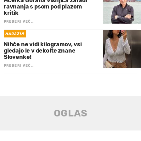
Hčerka Gorana Višnjića zaradi
ravnanja s psom pod plazom
kritik
PREBERI VEČ…
MAGAZIN
Nihče ne vidi kilogramov, vsi
gledajo le v dekolte znane
Slovenke!
PREBERI VEČ…