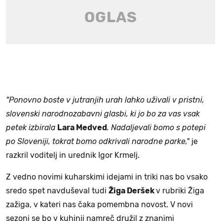
"Ponovno boste v jutranjih urah lahko uživali v pristni,
slovenski narodnozabavni glasbi, ki jo bo za vas vsak
petek izbirala
Lara Medved
. Nadaljevali bomo s potepi
po Sloveniji, tokrat bomo odkrivali narodne parke,"
je
razkril voditelj in urednik Igor Krmelj.
Z vedno novimi kuharskimi idejami in triki nas bo vsako
sredo spet navduševal tudi
Žiga Deršek
v rubriki Žiga
zažiga, v kateri nas čaka pomembna novost. V novi
sezoni se bo v kuhinji namreč družil z znanimi