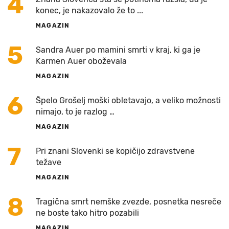
4
konec, je nakazovalo že to ...
MAGAZIN
5
Sandra Auer po mamini smrti v kraj, ki ga je
Karmen Auer oboževala
MAGAZIN
6
Špelo Grošelj moški obletavajo, a veliko možnosti
nimajo, to je razlog …
MAGAZIN
7
Pri znani Slovenki se kopičijo zdravstvene
težave
MAGAZIN
8
Tragična smrt nemške zvezde, posnetka nesreče
ne boste tako hitro pozabili
MAGAZIN