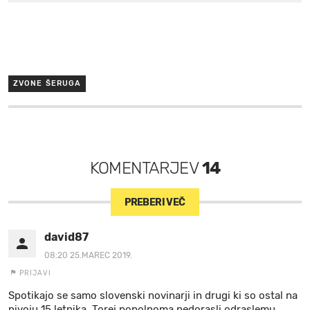
ZVONE ŠERUGA
KOMENTARJEV
14
PREBERI VEČ
david87
08:20 25.MAREC 2019.
PRIJAVI
Spotikajo se samo slovenski novinarji in drugi ki so ostal na
nivoju 15 letnika. Torej popolnoma nedorasli odraslemu