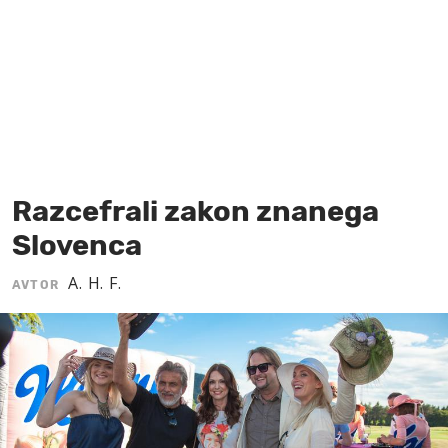
MOJ SANJ
Razcefrali zakon znanega
Slovenca
A. H. F.
AVTOR