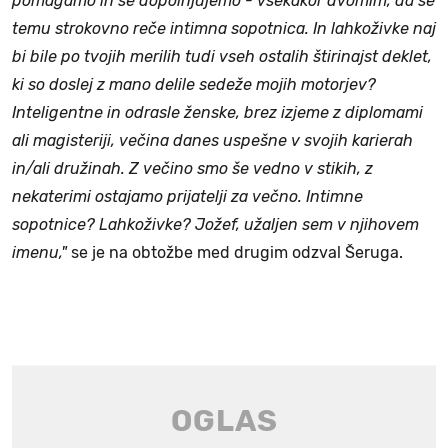
pomagamo in se dopolnjujemo - vsekakor dvomim, da se
temu strokovno reče intimna sopotnica. In lahkoživke naj
bi bile po tvojih merilih tudi vseh ostalih štirinajst deklet,
ki so doslej z mano delile sedeže mojih motorjev?
Inteligentne in odrasle ženske, brez izjeme z diplomami
ali magisteriji, večina danes uspešne v svojih karierah
in/ali družinah. Z večino smo še vedno v stikih, z
nekaterimi ostajamo prijatelji za večno. Intimne
sopotnice? Lahkoživke? Jožef, užaljen sem v njihovem
imenu,"
se je na obtožbe med drugim odzval Šeruga.