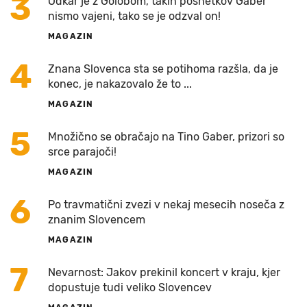
3
Odkar je z Golobom, takih posnetkov Gaber
nismo vajeni, tako se je odzval on!
MAGAZIN
4
Znana Slovenca sta se potihoma razšla, da je
konec, je nakazovalo že to ...
MAGAZIN
5
Množično se obračajo na Tino Gaber, prizori so
srce parajoči!
MAGAZIN
6
Po travmatični zvezi v nekaj mesecih noseča z
znanim Slovencem
MAGAZIN
7
Nevarnost: Jakov prekinil koncert v kraju, kjer
dopustuje tudi veliko Slovencev