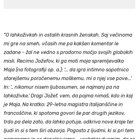
"O lahkoživkah in ostalih krasnih ženskah. Saj večinoma
mi gre na smeh, včasih me pa kakšen komentar le
zadane - žal ne vedno s prodorno močjo svojih globokih
misli. Recimo Jožefov, ki ga moti moja spremljevalka
Maja (na fotografiji op. a.): '... da igra intimno sopotnico
starejšemu poročenemu moškemu, mi o njej vse pove...'
In: '.. nikomur nisem ljubosumen, se najmanj pa na
lahkoživke.' Dragi Jožef, vem, da pojma nimaš, kdo in kaj
je Maja. Na kratko: 29-letna magistra italijanščine in
francoščine, ki spotoma govori še par drugih jezikov,
trdo pa dela zato, da lahko potuje, odkriva nove kraje ter
ljudi in si s tem širi obzorja. Pogosto z ljudmi, ki si pri tem