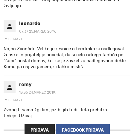
življenju.
leonardo
07:37 25.MAREC 2019.
PRIJAVI
No,no Zvonček. Veliko je resnice o tem kako si nadlegoval
ženske in prijatelj je povedal, da si celo nekega fantiča po
"šupi" poslal domov, ker se je zavzel za nadlegovano dekle.
Komu pa naj verjamem, si lahko misliš.
romy
13:36 24.MAREC 2019.
PRIJAVI
Zvone,ti samo žgi km.,jaz bi jih tudi...leta prehitro
tečejo..Uživaj
PRIJAVA
FACEBOOK PRIJAVA