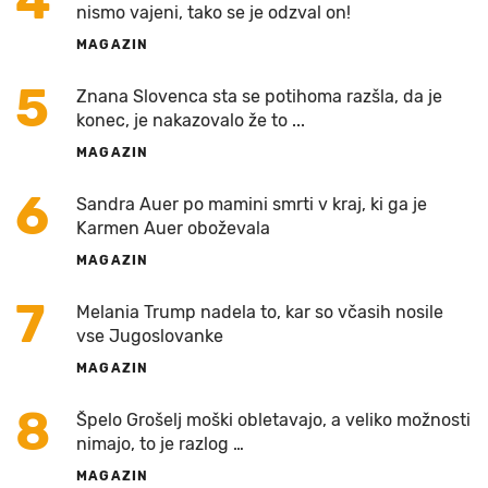
4
nismo vajeni, tako se je odzval on!
MAGAZIN
5
Znana Slovenca sta se potihoma razšla, da je
konec, je nakazovalo že to ...
MAGAZIN
6
Sandra Auer po mamini smrti v kraj, ki ga je
Karmen Auer oboževala
MAGAZIN
7
Melania Trump nadela to, kar so včasih nosile
vse Jugoslovanke
MAGAZIN
8
Špelo Grošelj moški obletavajo, a veliko možnosti
nimajo, to je razlog …
MAGAZIN