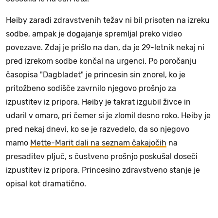
Høiby zaradi zdravstvenih težav ni bil prisoten na izreku
sodbe, ampak je dogajanje spremljal preko video
povezave. Zdaj je prišlo na dan, da je 29-letnik nekaj ni
pred izrekom sodbe končal na urgenci. Po poročanju
časopisa "Dagbladet" je princesin sin znorel, ko je
pritožbeno sodišče zavrnilo njegovo prošnjo za
izpustitev iz pripora. Høiby je takrat izgubil živce in
udaril v omaro, pri čemer si je zlomil desno roko. Høiby je
pred nekaj dnevi, ko se je razvedelo, da so njegovo
mamo
Mette-Marit dali na seznam čakajočih
na
presaditev pljuč, s čustveno prošnjo poskušal doseči
izpustitev iz pripora. Princesino zdravstveno stanje je
opisal kot dramatično.