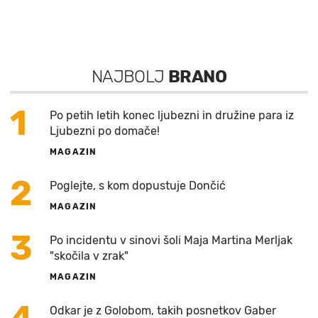
NAJBOLJ
BRANO
1
Po petih letih konec ljubezni in družine para iz
Ljubezni po domače!
MAGAZIN
2
Poglejte, s kom dopustuje Dončić
MAGAZIN
3
Po incidentu v sinovi šoli Maja Martina Merljak
"skočila v zrak"
MAGAZIN
Odkar je z Golobom, takih posnetkov Gaber