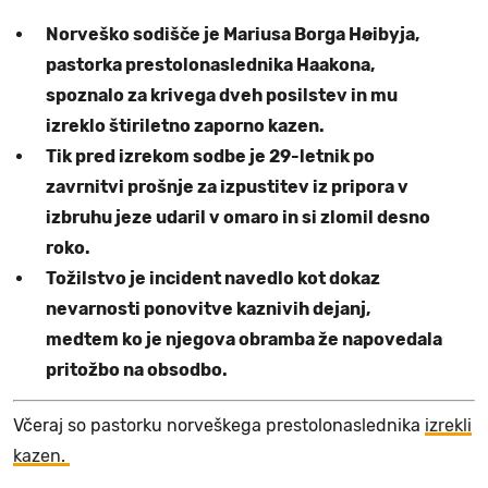
Norveško sodišče je Mariusa Borga Høibyja,
pastorka prestolonaslednika Haakona,
spoznalo za krivega dveh posilstev in mu
izreklo štiriletno zaporno kazen.
Tik pred izrekom sodbe je 29-letnik po
zavrnitvi prošnje za izpustitev iz pripora v
izbruhu jeze udaril v omaro in si zlomil desno
roko.
Tožilstvo je incident navedlo kot dokaz
nevarnosti ponovitve kaznivih dejanj,
medtem ko je njegova obramba že napovedala
pritožbo na obsodbo.
Včeraj so pastorku norveškega prestolonaslednika
izrekli
kazen.