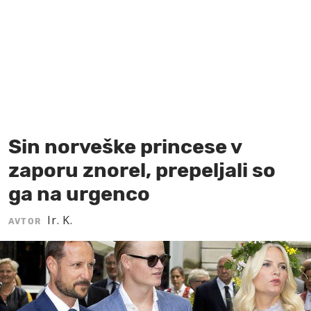
MOJ SANJ
Sin norveške princese v
zaporu znorel, prepeljali so
ga na urgenco
Ir. K.
AVTOR