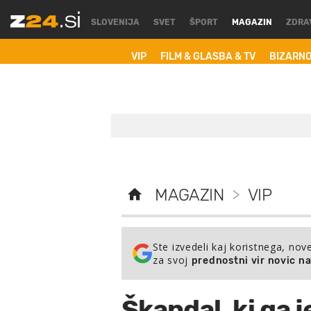
SLOVENIJA
SVET
ŠPORT
MAGAZIN
ZDRA
VIP
FILM & GLASBA & TV
BIZARN
MAGAZIN
>
VIP
Ste izvedeli kaj koristnega, nov
za svoj
prednostni vir novic n
Škandal, ki ga j