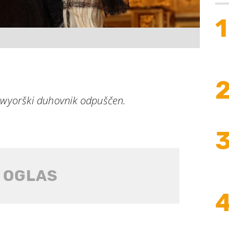
1
newyorški duhovnik odpuščen.