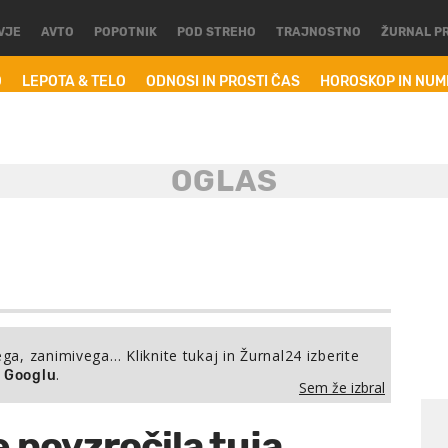
VJE
AVTO
POPOTNIK
POD STREHO
TRAJNOSTNO
ŽURNAL P
O
LEPOTA & TELO
ODNOSI IN PROSTI ČAS
HOROSKOP IN NU
ega, zanimivega… Kliknite tukaj in Žurnal24 izberite
.
a Googlu
Sem že izbral
e povzročila tuja