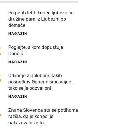
Po petih letih konec ljubezni in
družine para iz Ljubezni po
domače!
MAGAZIN
2
Poglejte, s kom dopustuje
Dončić
MAGAZIN
3
Odkar je z Golobom, takih
posnetkov Gaber nismo vajeni,
tako se je odzval on!
MAGAZIN
4
Znana Slovenca sta se potihoma
razšla, da je konec, je
nakazovalo že to ...