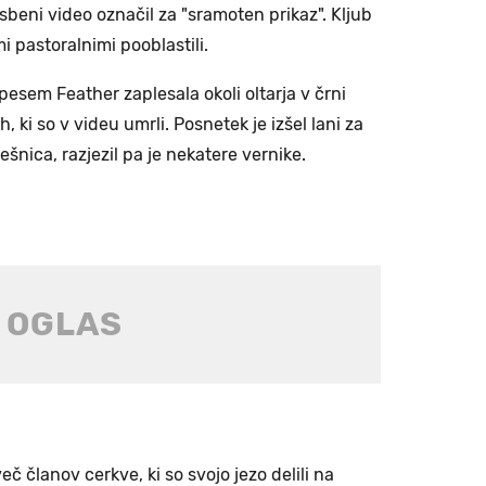
sbeni video označil za "sramoten prikaz". Kljub
i pastoralnimi pooblastili.
esem Feather zaplesala okoli oltarja v črni
, ki so v videu umrli. Posnetek je izšel lani za
ešnica, razjezil pa je nekatere vernike.
eč članov cerkve, ki so svojo jezo delili na