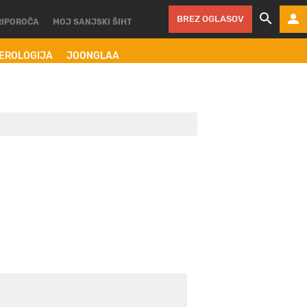
BREZ OGLASOV
RIPOROČA
MOJ SANJSKI ŠIHT
MEROLOGIJA
JOONGLAA