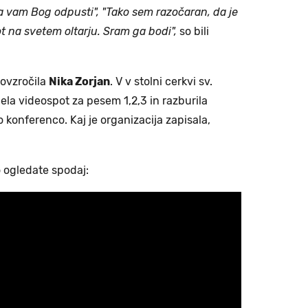
da vam Bog odpusti", "Tako sem razočaran, da je
t na svetem oltarju. Sram ga bodi",
so bili
povzročila
Nika Zorjan
. V v stolni cerkvi sv.
nela videospot za pesem 1,2,3 in razburila
 konferenco. Kaj je organizacija zapisala,
o ogledate spodaj: