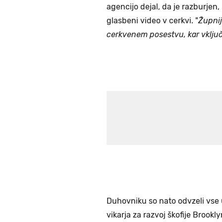
agencijo dejal, da je razburjen
glasbeni video v cerkvi. "
Župnij
cerkvenem posestvu, kar vključu
Duhovniku so nato odvzeli vse u
vikarja za razvoj škofije Brookl