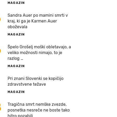
MAGAZIN
5
Sandra Auer po mamini smrti v
kraj, ki ga je Karmen Auer
oboževala
MAGAZIN
6
Špelo Grošelj moški obletavajo, a
veliko možnosti nimajo, to je
razlog …
MAGAZIN
7
Pri znani Slovenki se kopičijo
zdravstvene težave
MAGAZIN
8
Tragična smrt nemške zvezde,
posnetka nesreče ne boste tako
hitro pozabili