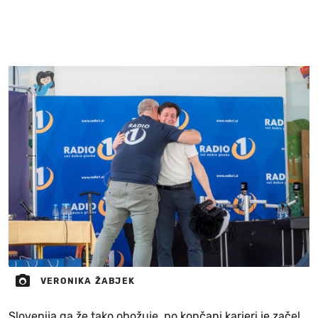
VERONIKA ŽABJEK
Slovenija ga že tako obožuje, po končani karieri je začel