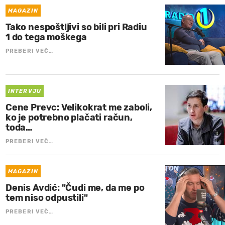
MAGAZIN
Tako nespoštljivi so bili pri Radiu
1 do tega moškega
PREBERI VEČ…
INTERVJU
Cene Prevc: Velikokrat me zaboli,
ko je potrebno plačati račun,
toda…
PREBERI VEČ…
MAGAZIN
Denis Avdić: "Čudi me, da me po
tem niso odpustili"
PREBERI VEČ…