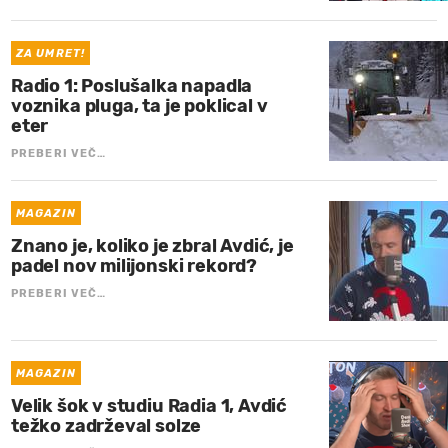
ZA UMRET!
Radio 1: Poslušalka napadla
voznika pluga, ta je poklical v
eter
PREBERI VEČ…
MAGAZIN
Znano je, koliko je zbral Avdić, je
padel nov milijonski rekord?
PREBERI VEČ…
MAGAZIN
Velik šok v studiu Radia 1, Avdić
težko zadrževal solze