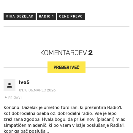
MIHA DEŽELAK
RADIO 1
CENE PREVC
KOMENTARJEV
2
PREBERI VEČ
ivo5
01:18 06.MAREC 2026.
PRIJAVI
Končno. Deželak je umetno forsiran, ki prezentira Radio1,
kot dobrodelna oseba oz. dobrodelni radio. Vse je lepo
zrežirana zgodba. Hvala bogu, da prišel novi (plačani) mlad
simpatičen mladenič, ki bo vsem v lažje poslušanje Radia1,
kdor ga pač posluša...