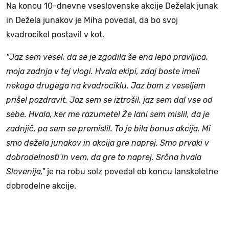
Na koncu 10-dnevne vseslovenske akcije Deželak junak
in Dežela junakov je Miha povedal, da bo svoj
kvadrocikel postavil v kot.
"Jaz sem vesel, da se je zgodila še ena lepa pravljica,
moja zadnja v tej vlogi. Hvala ekipi, zdaj boste imeli
nekoga drugega na kvadrociklu. Jaz bom z veseljem
prišel pozdravit. Jaz sem se iztrošil, jaz sem dal vse od
sebe. Hvala, ker me razumete! Že lani sem mislil, da je
zadnjič, pa sem se premislil. To je bila bonus akcija. Mi
smo dežela junakov in akcija gre naprej. Smo prvaki v
dobrodelnosti in vem, da gre to naprej. Srčna hvala
Slovenija,"
je na robu solz povedal ob koncu lanskoletne
dobrodelne akcije.