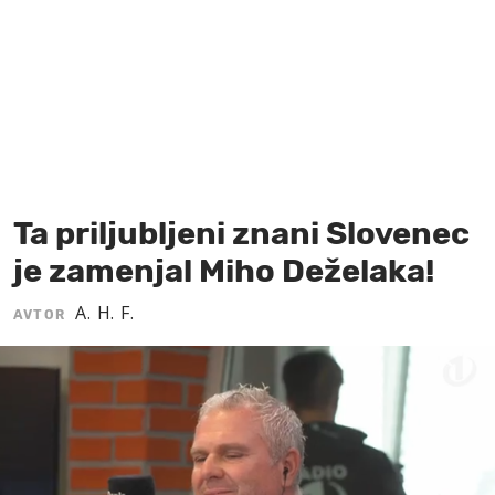
MOJ SANJ
Ta priljubljeni znani Slovenec
je zamenjal Miho Deželaka!
A. H. F.
AVTOR