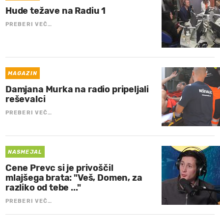
Hude težave na Radiu 1
PREBERI VEČ…
MAGAZIN
Damjana Murka na radio pripeljali
reševalci
PREBERI VEČ…
NASMEJAL
Cene Prevc si je privoščil
mlajšega brata: "Veš, Domen, za
razliko od tebe ..."
PREBERI VEČ…