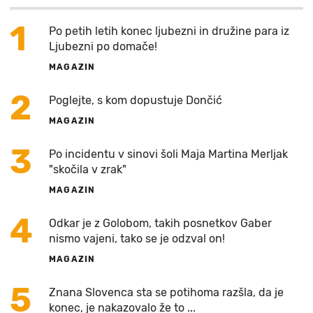
1
Po petih letih konec ljubezni in družine para iz
Ljubezni po domače!
MAGAZIN
2
Poglejte, s kom dopustuje Dončić
MAGAZIN
3
Po incidentu v sinovi šoli Maja Martina Merljak
"skočila v zrak"
MAGAZIN
4
Odkar je z Golobom, takih posnetkov Gaber
nismo vajeni, tako se je odzval on!
MAGAZIN
5
Znana Slovenca sta se potihoma razšla, da je
konec, je nakazovalo že to ...