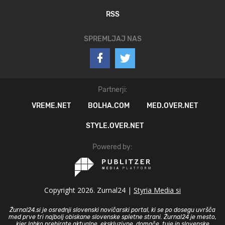
RSS
SPREMLJAJ NAS
Partnerji:
VREME.NET
BOLHA.COM
MED.OVER.NET
STYLE.OVER.NET
Powered by:
Copyright 2026. Zurnal24 |
Styria Media si
Žurnal24.si je osrednji slovenski novičarski portal, ki se po dosegu uvršča
med prve tri najbolj obiskane slovenske spletne strani. Žurnal24 je mesto,
kjer lahko prebirate aktualne, ekskluzivne, domače, tuje in slovenske