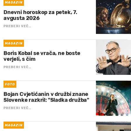
MAGAZIN
Dnevni horoskop za petek, 7.
avgusta 2026
PREBERI VEČ…
MAGAZIN
Boris Kobal se vrača, ne boste
verjeli, s čim
PREBERI VEČ…
FOTO
Bojan Cvjetićanin v družbi znane
Slovenke razkril: "Sladka družba"
PREBERI VEČ…
MAGAZIN