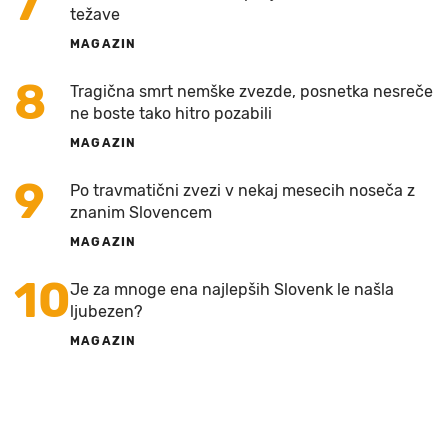
7
težave
MAGAZIN
8
Tragična smrt nemške zvezde, posnetka nesreče
ne boste tako hitro pozabili
MAGAZIN
9
Po travmatični zvezi v nekaj mesecih noseča z
znanim Slovencem
MAGAZIN
10
Je za mnoge ena najlepših Slovenk le našla
ljubezen?
MAGAZIN