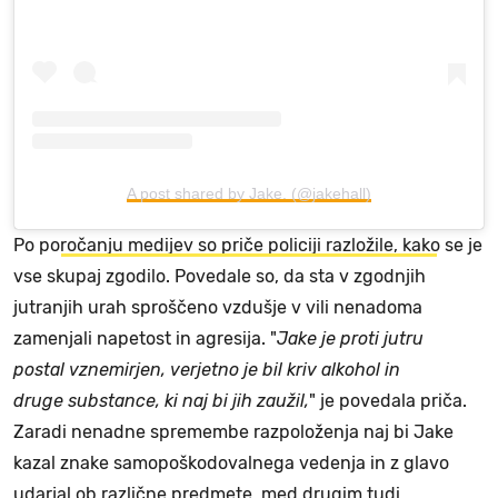
A post shared by Jake. (@jakehall)
Po poročanju medijev so priče policiji razložile, kako se je
vse skupaj zgodilo. Povedale so, da sta v zgodnjih
jutranjih urah sproščeno vzdušje v vili nenadoma
zamenjali napetost in agresija. "
Jake je proti jutru
postal vznemirjen, verjetno je bil kriv alkohol in
druge substance, ki naj bi jih zaužil,
" je povedala priča.
Zaradi nenadne spremembe razpoloženja naj bi Jake
kazal znake samopoškodovalnega vedenja in z glavo
udarjal ob različne predmete, med drugim tudi