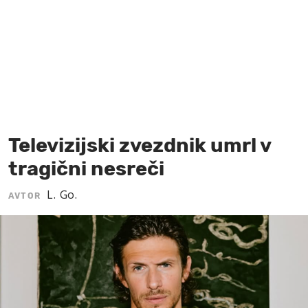
MOJ SANJ
Televizijski zvezdnik umrl v
tragični nesreči
L. Go.
AVTOR