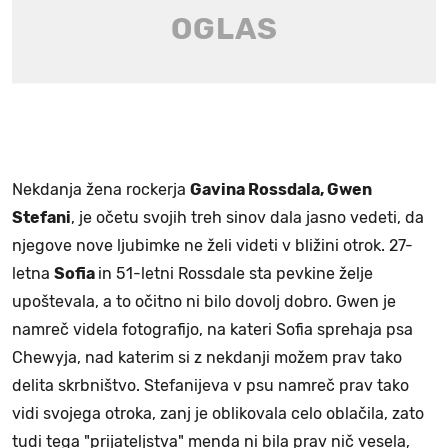
Nekdanja žena rockerja
Gavina Rossdala, Gwen
Stefani
, je očetu svojih treh sinov dala jasno vedeti, da
njegove nove ljubimke ne želi videti v bližini otrok. 27-
letna
Sofia
in 51-letni Rossdale sta pevkine želje
upoštevala, a to očitno ni bilo dovolj dobro. Gwen je
namreč videla fotografijo, na kateri Sofia sprehaja psa
Chewyja, nad katerim si z nekdanji možem prav tako
delita skrbništvo. Stefanijeva v psu namreč prav tako
vidi svojega otroka, zanj je oblikovala celo oblačila, zato
tudi tega "prijateljstva" menda ni bila prav nič vesela,