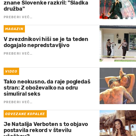
znane Slovenke razkril: "Sladka
družba"
PREBERI VEČ…
MAGAZIN
V zvezdnikovi hiši se je ta teden
dogajalo nepredstavljivo
PREBERI VEČ…
VIDEO
Tako neokusno, da raje pogledaš
stran: Z oboževalko na odru
simuliral seks
PREBERI VEČ…
ODVEZANE KOPALKE
Je Natalija Verboten s to objavo
postavila rekord v številu