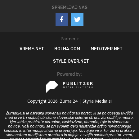
SPREMLJAJ NAS
Partnerji:
VREME.NET
BOLHA.COM
MED.OVER.NET
STYLE.OVER.NET
Powered by:
Copyright 2026. Zurnal24 |
Styria Media si
Žurnal24.si je osrednji slovenski novičarski portal, ki se po dosegu uvršča
med prve tri najbolj obiskane slovenske spletne strani. Žurnal24 je mesto,
kjer lahko prebirate aktualne, ekskluzivne, domače, tuje in slovenske
novice. Naši novinarji se pri svojem delu najstrožje držijo novinarskega
kodeksa in informacije striktno preverjajo. Navajajo vire, kar žal ni praksa v
slovenskem medijskem prostoru in dajejo v svojih novicah prostor vsem,