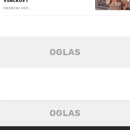
všečkov?
PREBERI VEČ…