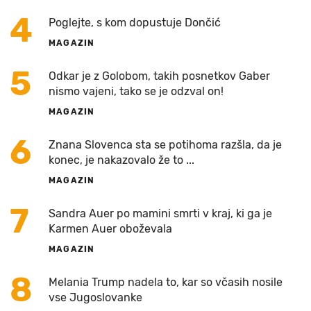
4
Poglejte, s kom dopustuje Dončić
MAGAZIN
5
Odkar je z Golobom, takih posnetkov Gaber
nismo vajeni, tako se je odzval on!
MAGAZIN
6
Znana Slovenca sta se potihoma razšla, da je
konec, je nakazovalo že to ...
MAGAZIN
7
Sandra Auer po mamini smrti v kraj, ki ga je
Karmen Auer oboževala
MAGAZIN
8
Melania Trump nadela to, kar so včasih nosile
vse Jugoslovanke