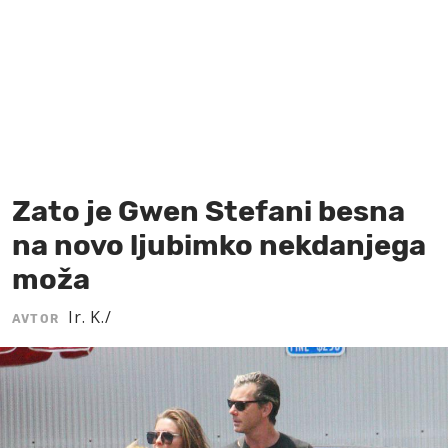
MOJ SANJ
Zato je Gwen Stefani besna
na novo ljubimko nekdanjega
moža
Ir. K./
AVTOR