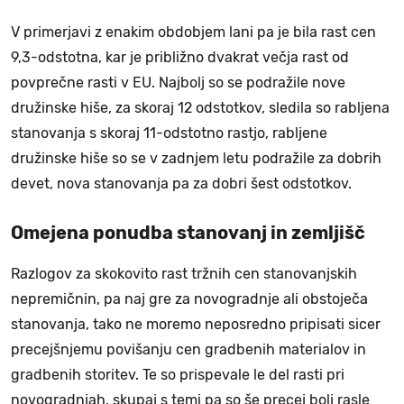
V primerjavi z enakim obdobjem lani pa je bila rast cen
9,3-odstotna, kar je približno dvakrat večja rast od
povprečne rasti v EU. Najbolj so se podražile nove
družinske hiše, za skoraj 12 odstotkov, sledila so rabljena
stanovanja s skoraj 11-odstotno rastjo, rabljene
družinske hiše so se v zadnjem letu podražile za dobrih
devet, nova stanovanja pa za dobri šest odstotkov.
Omejena ponudba stanovanj in zemljišč
Razlogov za skokovito rast tržnih cen stanovanjskih
nepremičnin, pa naj gre za novogradnje ali obstoječa
stanovanja, tako ne moremo neposredno pripisati sicer
precejšnjemu povišanju cen gradbenih materialov in
gradbenih storitev. Te so prispevale le del rasti pri
novogradnjah, skupaj s temi pa so še precej bolj rasle