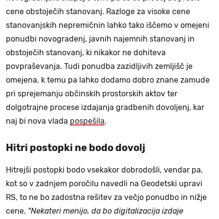
cene obstoječih stanovanj. Razloge za visoke cene
stanovanjskih nepremičnin lahko tako iščemo v omejeni
ponudbi novogradenj, javnih najemnih stanovanj in
obstoječih stanovanj, ki nikakor ne dohiteva
povpraševanja. Tudi ponudba zazidljivih zemljišč je
omejena, k temu pa lahko dodamo dobro znane zamude
pri sprejemanju občinskih prostorskih aktov ter
dolgotrajne procese izdajanja gradbenih dovoljenj, kar
naj bi nova vlada
pospešila
.
Hitri postopki ne bodo dovolj
Hitrejši postopki bodo vsekakor dobrodošli, vendar pa,
kot so v zadnjem poročilu navedli na Geodetski upravi
RS, to ne bo zadostna rešitev za večjo ponudbo in nižje
cene.
"Nekateri menijo, da bo digitalizacija izdaje