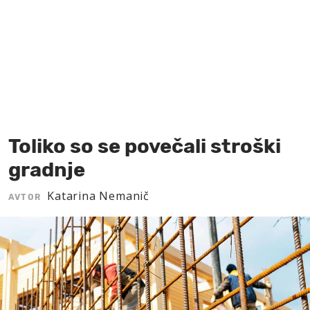
MOJ SANJ
Toliko so se povečali stroški
gradnje
Katarina Nemanič
AVTOR