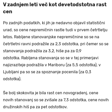
V zadnjem leti več kot devetodstotna rast
cen
Po zadnjih podatkih, ki jih je nedavno objavil statistični
urad, so cene nepremičnin rastle tudi v prvem četrtletju
letos. Rabljene stanovanjske nepremičnine so se na
četrtletni ravni podražile za 2,3 odstotka, pri čemer so se
stanovanja podražila za 3,2, hiše pa za 0,9
odstotka. Rabljena stanovanja so se v tej primerjavi
najizraziteje podražila v Mariboru (za 5,5 odstotka), v
Ljubljani pa so se za spoznanje pocenila (za 0,3
odstotka).
Še bolj skokovita je bila rast cen novogradenj, cene
novih stanovanj so se zvišale za 7,3 odstotka, cene novih
družinskih hiš pa za pet odstotkov.