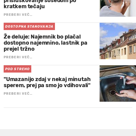
prisluškovanje sosedom po
kratkem tečaju
PREBERI VEČ…
DOSTOPNA STANOVANJA
Že deluje: Najemnik bo plačal
dostopno najemnino, lastnik pa
prejel tržno
PREBERI VEČ…
POD STREHO
"Umazanijo zdaj v nekaj minutah
sperem, prej pa smo jo vdihovali"
PREBERI VEČ…