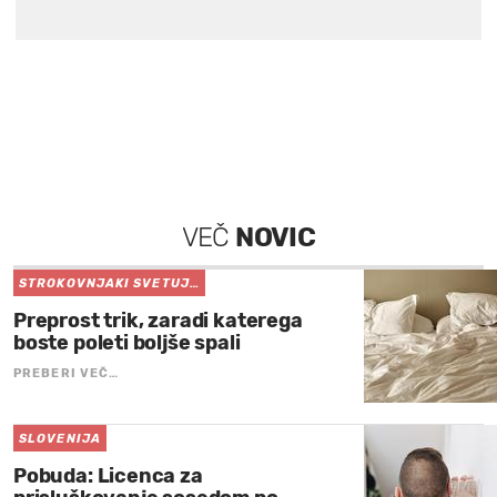
VEČ
NOVIC
STROKOVNJAKI SVETUJ…
Preprost trik, zaradi katerega
boste poleti boljše spali
PREBERI VEČ…
SLOVENIJA
Pobuda: Licenca za