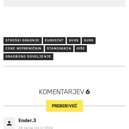
STROŠKI GRADNJE
EUROSTAT
SURS
GURS
CENE NEPREMIČNIN
STANOVANJA
HIŠE
GRADBENO DOVOLJENJE
KOMENTARJEV
6
PREBERI VEČ
Ender.3
09:24 04.JULIJ 2026.