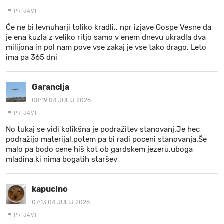
PRIJAVI
Će ne bi levnuharji toliko kradli,, npr izjave Gospe Vesne da
je ena kuzla z veliko ritjo samo v enem dnevu ukradla dva
milijona in pol nam pove vse zakaj je vse tako drago, Leto
ima pa 365 dni
Garancija
08:19 04.JULIJ 2026.
PRIJAVI
No tukaj se vidi kolikšna je podražitev stanovanj.Je hec
podražijo materijal,potem pa bi radi poceni stanovanja.Še
malo pa bodo cene hiš kot ob gardskem jezeru,uboga
mladina,ki nima bogatih staršev
kapucino
07:13 04.JULIJ 2026.
PRIJAVI