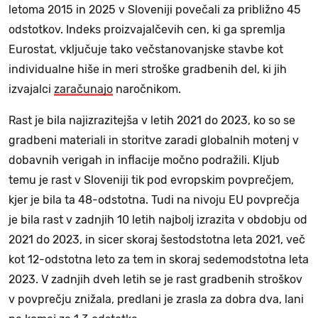
letoma 2015 in 2025 v Sloveniji povečali za približno 45
odstotkov. Indeks proizvajalčevih cen, ki ga spremlja
Eurostat, vključuje tako večstanovanjske stavbe kot
individualne hiše in meri stroške gradbenih del, ki jih
izvajalci
zaračunajo
naročnikom.
Rast je bila najizrazitejša v letih 2021 do 2023, ko so se
gradbeni materiali in storitve zaradi globalnih motenj v
dobavnih verigah in inflacije močno podražili. Kljub
temu je rast v Sloveniji tik pod evropskim povprečjem,
kjer je bila ta 48-odstotna. Tudi na nivoju EU povprečja
je bila rast v zadnjih 10 letih najbolj izrazita v obdobju od
2021 do 2023, in sicer skoraj šestodstotna leta 2021, več
kot 12-odstotna leto za tem in skoraj sedemodstotna leta
2023. V zadnjih dveh letih se je rast gradbenih stroškov
v povprečju znižala, predlani je zrasla za dobra dva, lani