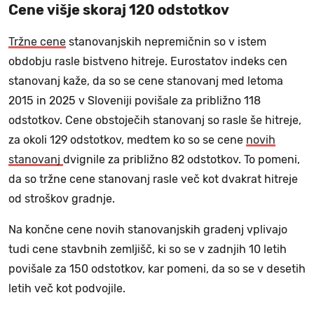
Cene višje skoraj 120 odstotkov
Tržne cene
stanovanjskih nepremičnin so v istem
obdobju rasle bistveno hitreje. Eurostatov indeks cen
stanovanj kaže, da so se cene stanovanj med letoma
2015 in 2025 v Sloveniji povišale za približno 118
odstotkov. Cene obstoječih stanovanj so rasle še hitreje,
za okoli 129 odstotkov, medtem ko so se cene
novih
stanovanj
dvignile za približno 82 odstotkov. To pomeni,
da so tržne cene stanovanj rasle več kot dvakrat hitreje
od stroškov gradnje.
Na končne cene novih stanovanjskih gradenj vplivajo
tudi cene stavbnih zemljišč, ki so se v zadnjih 10 letih
povišale za 150 odstotkov, kar pomeni, da so se v desetih
letih več kot podvojile.