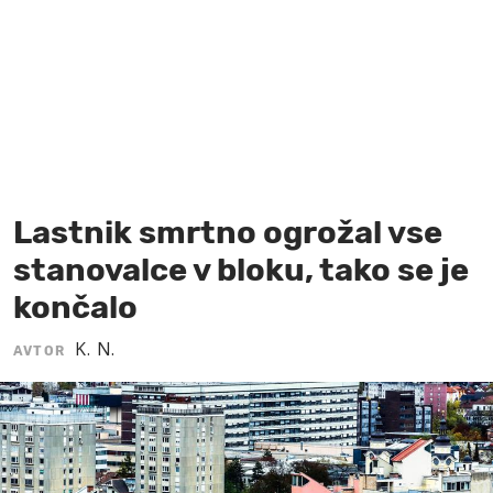
MOJ SANJ
Lastnik smrtno ogrožal vse
stanovalce v bloku, tako se je
končalo
K. N.
AVTOR