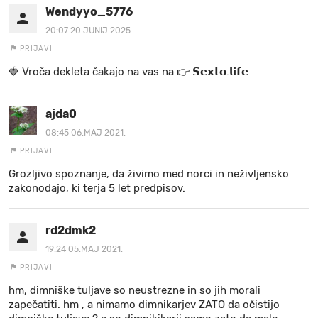
Wendyyo_5776
20:07 20.JUNIJ 2025.
PRIJAVI
🍓 V r o č a d e k l e t a ča k a jo na va s n a 👉 𝗦𝗲𝘅𝘁𝗼.𝗹𝗶𝗳𝗲
ajda0
08:45 06.MAJ 2021.
PRIJAVI
Grozljivo spoznanje, da živimo med norci in neživljensko
zakonodajo, ki terja 5 let predpisov.
rd2dmk2
19:24 05.MAJ 2021.
PRIJAVI
hm, dimniške tuljave so neustrezne in so jih morali
zapečatiti. hm , a nimamo dimnikarjev ZATO da očistijo