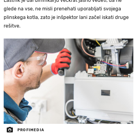
Lastnik je dal dimnikarju večkrat jasno vedeti, da ne
glede na vse, ne misli prenehati uporabljati svojega
plinskega kotla, zato je inšpektor lani začel iskati druge
rešitve.
PROFIMEDIA