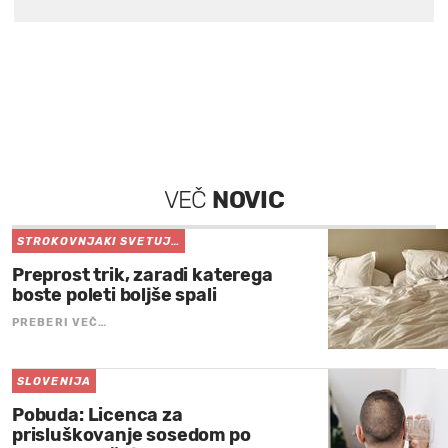
VEČ
NOVIC
STROKOVNJAKI SVETUJ…
Preprost trik, zaradi katerega
boste poleti boljše spali
PREBERI VEČ…
SLOVENIJA
Pobuda: Licenca za
prisluškovanje sosedom po