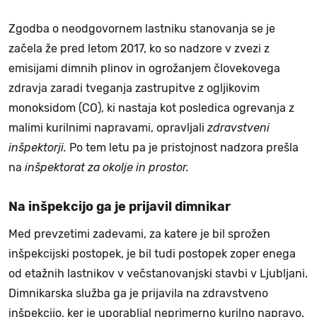
Zgodba o neodgovornem lastniku stanovanja se je
začela že pred letom 2017, ko so nadzore v zvezi z
emisijami dimnih plinov in ogrožanjem človekovega
zdravja zaradi tveganja zastrupitve z ogljikovim
monoksidom (CO), ki nastaja kot posledica ogrevanja z
malimi kurilnimi napravami, opravljali
zdravstveni
inšpektorji.
Po tem letu pa je pristojnost nadzora prešla
na
inšpektorat za okolje in prostor.
Na inšpekcijo ga je prijavil dimnikar
Med prevzetimi zadevami, za katere je bil sprožen
inšpekcijski postopek, je bil tudi postopek zoper enega
od etažnih lastnikov v večstanovanjski stavbi v Ljubljani.
Dimnikarska služba ga je prijavila na zdravstveno
inšpekcijo, ker je uporabljal neprimerno kurilno napravo.