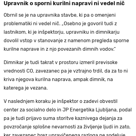
Upravnik o sporni kurilni napravi ni vedel nič
Obrnil se je na upravnika stavbe, ki pa o omenjeni
problematiki ni vedel nič. „Osebno je govoril tudi z
lastnikom, ki je inšpektorju, upravniku in dimnikarju
dovolil vstop v stanovanje z namenom pregleda sporne
kurilne naprave in z njo povezanih dimnih vodov.“
Dimnikar je tudi takrat v prostoru izmeril previsoke
vrednosti CO, zavezanec pa je vztrajno trdil, da za to ni
kriva njegova kurilna naprava, ampak dimnik, na
katerega je vezana.
V naslednjem koraku je inšpektor o zadevi obvestil
center za socialno delo in JP Energetika Ljubljana, podal
pa je tudi prijavo suma storitve kaznivega dejanja za
povzročanje splošne nevarnosti za življenje ljudi in zato,
ker zavezanec brez upravičenega razloga ne sodeluje