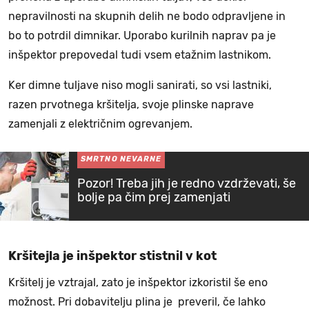
nepravilnosti na skupnih delih ne bodo odpravljene in
bo to potrdil dimnikar. Uporabo kurilnih naprav pa je
inšpektor prepovedal tudi vsem etažnim lastnikom.
Ker dimne tuljave niso mogli sanirati, so vsi lastniki,
razen prvotnega kršitelja, svoje plinske naprave
zamenjali z električnim ogrevanjem.
SMRTNO NEVARNE
Pozor! Treba jih je redno vzdrževati, še
bolje pa čim prej zamenjati
Kršitejla je inšpektor stistnil v kot
Kršitelj je vztrajal, zato je inšpektor izkoristil še eno
možnost. Pri dobavitelju plina je preveril, če lahko