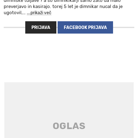
dimniške tuljave ? a so dimnikikarji samo zato da malo
preverjavo in kasirajo. torej 5 let je dimnikar nucal da je
ugotovil,
…
...prikaži več
PRIJAVA
FACEBOOK PRIJAVA