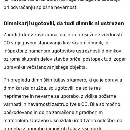
pri odvračanju splošne nevarnosti.
Dimnikarji ugotovili, da tudi dimnik ni ustrezen
Zaradi trditev zavezanca, da je za presežene vrednosti
CO v njegovem stanovanju kriv skupni dimnik, je
inšpektor z namenom ugotovitve ustreznosti dimnikov
oziroma skupnih delov stavbe pričel postopek tudi zoper
upravnika večstanovanjskega objekta.
Pri pregledu dimniških tuljav s kamero, ki ga je opravila
dimnikarska družba, so ugotovili, da so te res
neprimerne in nevarne za uporabo, z vidika požarne
varnosti in nevarnosti zastrupitve s CO. Bile so močno
poškodovane in delno zamašene z gradbenim
materialom. Upravniku so izdali ureditveno odločbo, da
preneha z uporabo dimniških tuljav, vse dokler