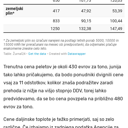
Trenutna cena peletov je okoli 430 evrov za tono, junija
tako lahko pričakujemo, da bodo ponudniki dvignili cene
vsaj za 11 odstotkov, kolikor znaša podražitev zaradi
prehoda iz nižje na višjo stopnjo DDV, torej lahko
predvidevamo, da se bo cena povzpela na približno 480
evrov za tono.
Cene daljinske toplote je težko primerjati, saj so zelo
različne. Če izhajamo iz zadnjega podatka Agencije za