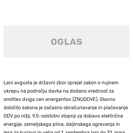
Lani avgusta je državni zbor sprejel zakon o nujnem
ukrepu na področju davka na dodano vrednost za
omilitev dviga cen energentov (ZNUDDVE). Glavno
določilo zakona je začasno obračunavanje in plačevanje
DDV po nižji, 9,5-odstotni stopnji za dobavo električne
energije, zemeljskega plina, daljinskega ogrevanja in
lesa za kurjavo in velja od 1. septembra lani do 31. maja