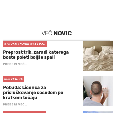
VEČ
NOVIC
STROKOVNJAKI SVETUJ…
Preprost trik, zaradi katerega
boste poleti boljše spali
PREBERI VEČ…
SLOVENIJA
Pobuda: Licenca za
prisluškovanje sosedom po
kratkem tečaju
PREBERI VEČ…