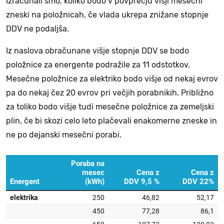
Izračunali smo, koliko bodo v povprečju višji mesečni
zneski na položnicah, če vlada ukrepa znižane stopnje
DDV ne podaljša.
Iz naslova obračunane višje stopnje DDV se bodo
položnice za energente podražile za 11 odstotkov.
Mesečne položnice za elektriko bodo višje od nekaj evrov
pa do nekaj čez 20 evrov pri večjih porabnikih. Približno
za toliko bodo višje tudi mesečne položnice za zemeljski
plin, če bi skozi celo leto plačevali enakomerne zneske in
ne po dejanski mesečni porabi.