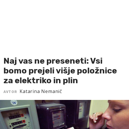
MOJ SANJ
Naj vas ne preseneti: Vsi
bomo prejeli višje položnice
za elektriko in plin
Katarina Nemanič
AVTOR