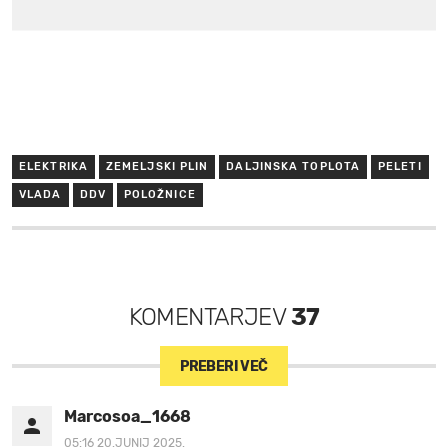
ELEKTRIKA
ZEMELJSKI PLIN
DALJINSKA TOPLOTA
PELETI
VLADA
DDV
POLOŽNICE
KOMENTARJEV
37
PREBERI VEČ
Marcosoa_1668
05:16 20.JUNIJ 2025.