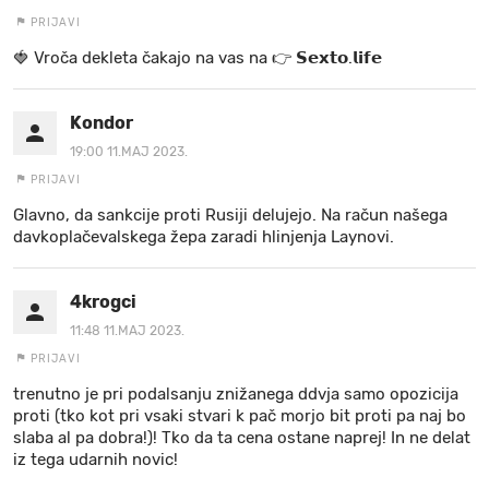
PRIJAVI
🍓 V r o č a d e k l e t a ča k a jo na va s n a 👉 𝗦𝗲𝘅𝘁𝗼.𝗹𝗶𝗳𝗲
Kondor
19:00 11.MAJ 2023.
PRIJAVI
Glavno, da sankcije proti Rusiji delujejo. Na račun našega
davkoplačevalskega žepa zaradi hlinjenja Laynovi.
4krogci
11:48 11.MAJ 2023.
PRIJAVI
trenutno je pri podalsanju znižanega ddvja samo opozicija
proti (tko kot pri vsaki stvari k pač morjo bit proti pa naj bo
slaba al pa dobra!)! Tko da ta cena ostane naprej! In ne delat
iz tega udarnih novic!