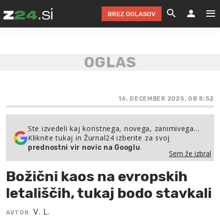
BREZ OGLASOV
GRADIMO &
OLIMPI
EKO 
INTE
T
SLOV
KOMENTARJ
FILM & G
NEPRE
AVTO 
NO
FI
SV
ČRNA 
KOMB
VARČ
AKT
KO
BI
ŠP
FESTIVAL ZA L
LEPOT
MOTO
NA 
NA
O
16. DECEMBER 2025, OB 8:52
MAG
ODNOSI IN
ŽIVLJEN
IZ DR
KOLE
E-
ZDR
POGLEJ
Ste izvedeli kaj koristnega, novega, zanimivega…
Kliknite tukaj in Žurnal24 izberite za svoj
HOROSKOP IN
PRAVNI
ŠOFER
ZIMSK
PRE
AV
.
prednostni vir novic na Googlu
Sem že izbral
JOO
IN
POPO
POGLEJ
POGLEJ
POGLEJ
Božični kaos na evropskih
SEM 
POD S
POGLEJ
letališčih, tukaj bodo stavkali
TRAJN
POGLEJ
V. L.
AVTOR
ŽURNAL P