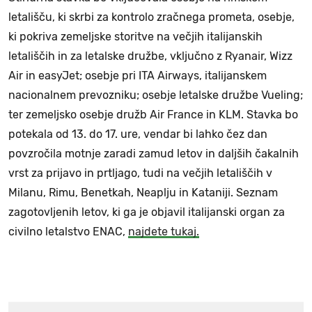
letališču, ki skrbi za kontrolo zračnega prometa, osebje,
ki pokriva zemeljske storitve na večjih italijanskih
letališčih in za letalske družbe, vključno z Ryanair, Wizz
Air in easyJet; osebje pri ITA Airways, italijanskem
nacionalnem prevozniku; osebje letalske družbe Vueling;
ter zemeljsko osebje družb Air France in KLM. Stavka bo
potekala od 13. do 17. ure, vendar bi lahko čez dan
povzročila motnje zaradi zamud letov in daljših čakalnih
vrst za prijavo in prtljago, tudi na večjih letališčih v
Milanu, Rimu, Benetkah, Neaplju in Kataniji. Seznam
zagotovljenih letov, ki ga je objavil italijanski organ za
civilno letalstvo ENAC,
najdete tukaj.