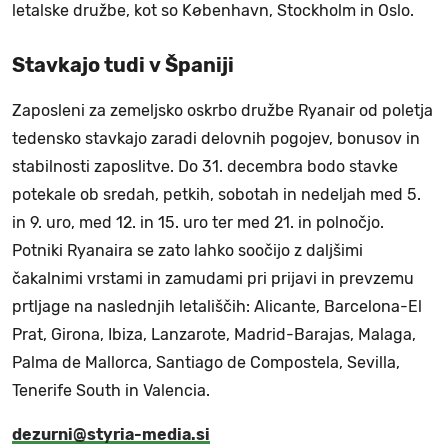
letalske družbe, kot so København, Stockholm in Oslo.
Stavkajo tudi v Španiji
Zaposleni za zemeljsko oskrbo družbe Ryanair od poletja
tedensko stavkajo zaradi delovnih pogojev, bonusov in
stabilnosti zaposlitve. Do 31. decembra bodo stavke
potekale ob sredah, petkih, sobotah in nedeljah med 5.
in 9. uro, med 12. in 15. uro ter med 21. in polnočjo.
Potniki Ryanaira se zato lahko soočijo z daljšimi
čakalnimi vrstami in zamudami pri prijavi in ​​prevzemu
prtljage na naslednjih letališčih: Alicante, Barcelona-El
Prat, Girona, Ibiza, Lanzarote, Madrid-Barajas, Malaga,
Palma de Mallorca, Santiago de Compostela, Sevilla,
Tenerife South in Valencia.
dezurni@styria-media.si