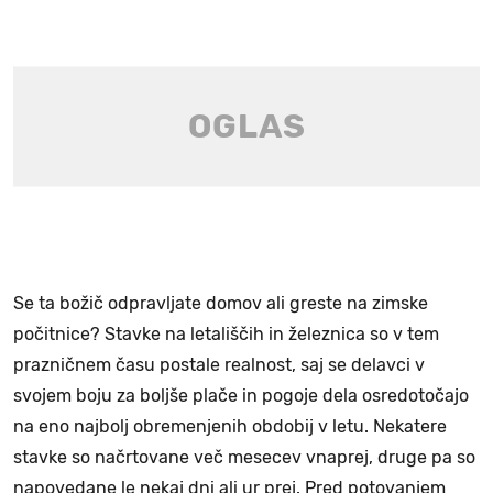
Se ta božič odpravljate domov ali greste na zimske
počitnice? Stavke na letališčih in železnica so v tem
prazničnem času postale realnost, saj se delavci v
svojem boju za boljše plače in pogoje dela osredotočajo
na eno najbolj obremenjenih obdobij v letu. Nekatere
stavke so načrtovane več mesecev vnaprej, druge pa so
napovedane le nekaj dni ali ur prej. Pred potovanjem