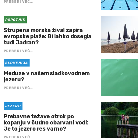
PREBERI VEČ…
POPOTNIK
Strupena morska žival zapira
evropske plaže: Bi lahko dosegla
tudi Jadran?
PREBERI VEČ…
SLOVENIJA
Meduze v našem sladkovodnem
jezeru?
PREBERI VEČ…
JEZERO
Prebavne težave otrok po
kopanju v čudno obarvani vodi:
Je to jezero res varno?
PREBERI VEČ…