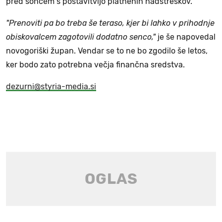
pred soncem s postavitvijo platnenih nadstreškov.
"Prenoviti pa bo treba še teraso, kjer bi lahko v prihodnje
obiskovalcem zagotovili dodatno senco,"
je še napovedal
novogoriški župan. Vendar se to ne bo zgodilo še letos,
ker bodo zato potrebna večja finančna sredstva.
dezurni@styria-media.si