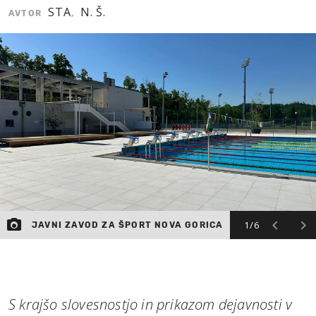
STA
N. Š.
AVTOR
,
MOJ SANJ
1/6
JAVNI ZAVOD ZA ŠPORT NOVA GORICA
S krajšo slovesnostjo in prikazom dejavnosti v