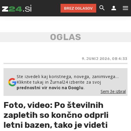
BREZ OGLASOV
GRADIMO &
OLIMPI
EKO 
INTE
T
SLOV
KOMENTARJ
FILM & G
NEPRE
AVTO 
NO
FI
SV
ČRNA 
KOMB
VARČ
AKT
KO
BI
ŠP
FESTIVAL ZA L
LEPOT
MOTO
NA 
NA
O
9. JUNIJ 2026, OB 4:33
MAG
ODNOSI IN
ŽIVLJEN
IZ DR
KOLE
E-
ZDR
POGLEJ
Ste izvedeli kaj koristnega, novega, zanimivega…
Kliknite tukaj in Žurnal24 izberite za svoj
HOROSKOP IN
PRAVNI
ŠOFER
ZIMSK
PRE
AV
.
prednostni vir novic na Googlu
Sem že izbral
JOO
IN
POPO
POGLEJ
POGLEJ
POGLEJ
Foto, video: Po številnih
SEM 
POD S
POGLEJ
zapletih so končno odprli
TRAJN
POGLEJ
letni bazen, tako je videti
ŽURNAL P