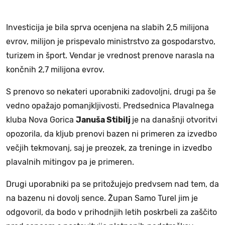
Investicija je bila sprva ocenjena na slabih 2,5 milijona
evrov, milijon je prispevalo ministrstvo za gospodarstvo,
turizem in šport. Vendar je vrednost prenove narasla na
končnih 2,7 milijona evrov.
S prenovo so nekateri uporabniki zadovoljni, drugi pa še
vedno opažajo pomanjkljivosti. Predsednica Plavalnega
kluba Nova Gorica
Januša Stibilj
je na današnji otvoritvi
opozorila, da kljub prenovi bazen ni primeren za izvedbo
večjih tekmovanj, saj je preozek, za treninge in izvedbo
plavalnih mitingov pa je primeren.
Drugi uporabniki pa se pritožujejo predvsem nad tem, da
na bazenu ni dovolj sence. Župan Samo Turel jim je
odgovoril, da bodo v prihodnjih letih poskrbeli za zaščito