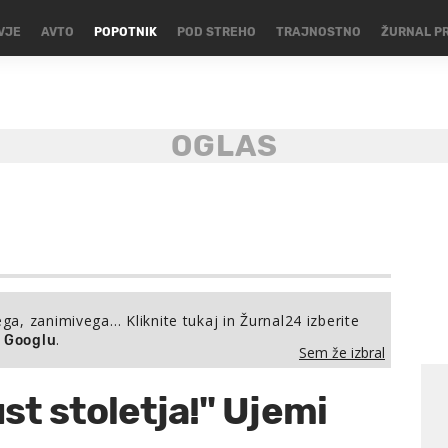
VJE
AVTO
POPOTNIK
POD STREHO
TRAJNOSTNO
ŽURNAL P
ega, zanimivega… Kliknite tukaj in Žurnal24 izberite
.
a Googlu
Sem že izbral
st stoletja!" Ujemi