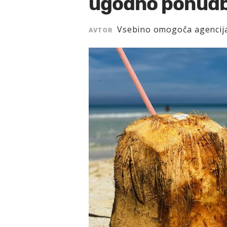
ugodno ponud
Vsebino omogoča agenci
AVTOR