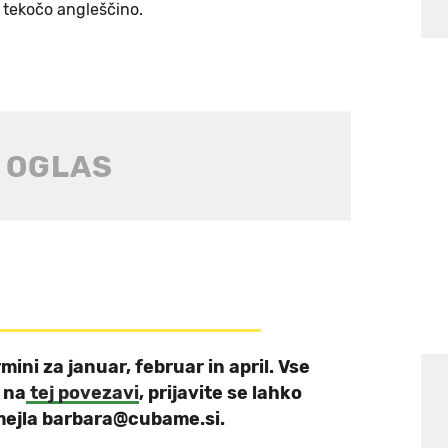
i tekočo angleščino.
rmini za januar, februar in april. Vse
 na
tej povezavi
, prijavite se lahko
mejla barbara@cubame.si.