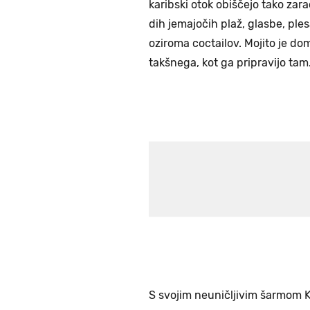
karibski otok obiščejo tako zar
dih jemajočih plaž, glasbe, ple
oziroma coctailov. Mojito je do
takšnega, kot ga pripravijo tam
S svojim neuničljivim šarmom K