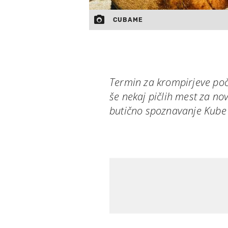
CUBAME
Termin za krompirjeve poči
še nekaj pičlih mest za no
butično spoznavanje Kube n