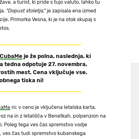
e, a turist, ki pride s tujo valuto, lahko tu
ja.
"Dopust stoletja,"
je zapisala ena izmed
ije, Primorka Vesna, ki je na otok skupaj s
letos.
CubaMe
je že polna, naslednja, ki
va tedna odpotuje 27. novembra,
rostih mest. Cena vključuje vse,
obnega tiska ni!
baMe
ni; v ceno je vključena letalska karta,
oz na in z letališča v Benetkah, polpenzion na
i. Poleg tega ves čas spremstvo vodje
ik, ves čas tudi spremstvo kubanskega