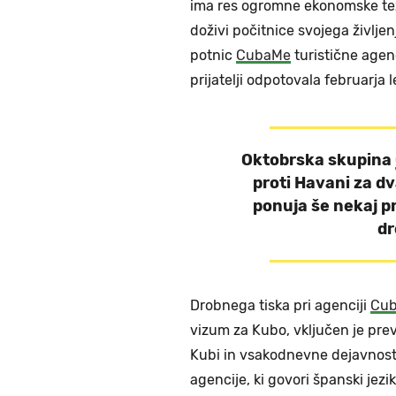
ima res ogromne ekonomske težav
doživi počitnice svojega življen
potnic
CubaMe
turistične agenc
prijatelji odpotovala februarja 
Oktobrska skupina
proti Havani za d
ponuja še nekaj p
dr
Drobnega tiska pri agenciji
Cu
vizum za Kubo, vključen je prev
Kubi in vsakodnevne dejavnost
agencije, ki govori španski jez