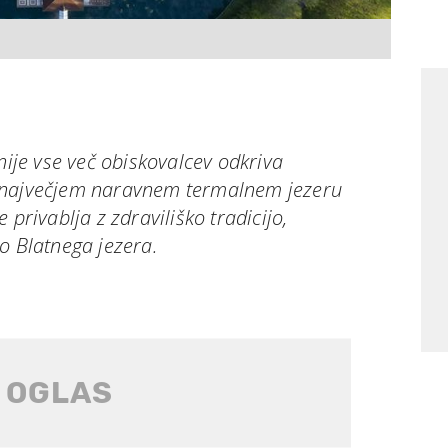
nije vse več obiskovalcev odkriva
 največjem naravnem termalnem jezeru
 privablja z zdraviliško tradicijo,
o Blatnega jezera.