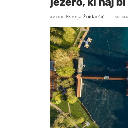
jezero, ki naj b
Ksenja Žnidaršič
AVTOR
30. MA