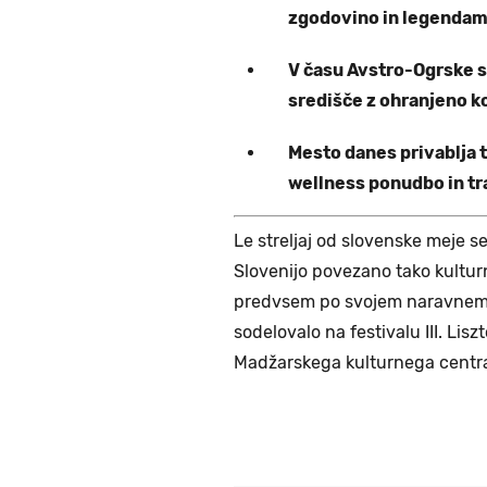
zgodovino in legendam
V času Avstro-Ogrske s
središče z ohranjeno ko
Mesto danes privablja 
wellness ponudbo in t
Le streljaj od slovenske meje s
Slovenijo povezano tako kultur
predvsem po svojem naravnem t
sodelovalo na festivalu III. Li
Madžarskega kulturnega cent