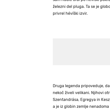
železni del pluga. Ta se je glob
privrel hévíški izvir.
Druga legenda pripoveduje, da s
nekoč živeli velikani. Njihovi otr
Szentandrása, Egregya in Keszt
a je iz globin zemlje nenadoma 