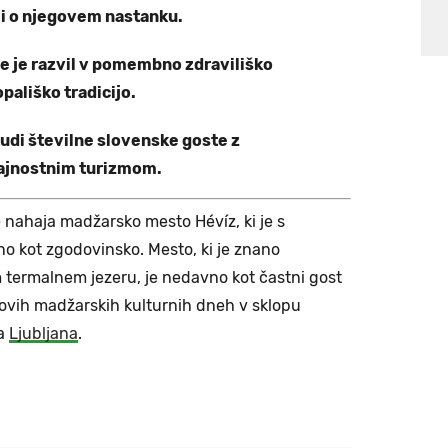
i o njegovem nastanku.
e je razvil v pomembno zdraviliško
pališko tradicijo.
tudi številne slovenske goste z
rajnostnim turizmom.
e nahaja madžarsko mesto Hévíz, ki je s
no kot zgodovinsko. Mesto, ki je znano
ermalnem jezeru, je nedavno kot častni gost
sztovih madžarskih kulturnih dneh v sklopu
ra
Ljubljana
.