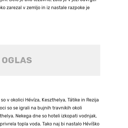
oko zarezal v zemljo in iz nastale razpoke je
o v okolici Hévíza, Keszthelya, Tátike in Rezija
oci so se igrali na bujnih travnikih okoli
helya. Nekega dne so hoteli izkopati vodnjak,
privrela topla voda. Tako naj bi nastalo Hévíško