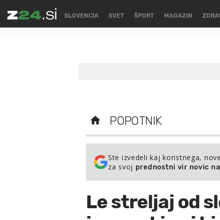
SLOVENIJA
SVET
ŠPORT
MAGAZIN
ZDRA
POPOTNIK
Ste izvedeli kaj koristnega, nov
za svoj
prednostni vir novic n
Le streljaj od 