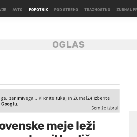
VJE
AVTO
POPOTNIK
POD STREHO
TRAJNOSTNO
ŽURNAL P
ega, zanimivega… Kliknite tukaj in Žurnal24 izberite
.
a Googlu
Sem že izbral
slovenske meje leži