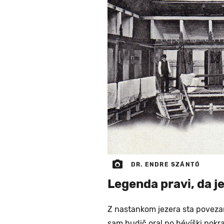
DR. ENDRE SZÁNTÓ
Legenda pravi, da je
Z nastankom jezera sta povezani
sam hudič oral po hévíški pokraji