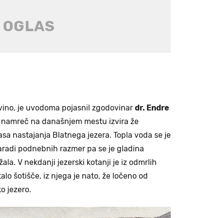
vino, je uvodoma pojasnil zgodovinar
dr. Endre
a namreč na današnjem mestu izvira že
 časa nastajanja Blatnega jezera. Topla voda se je
 zaradi podnebnih razmer pa se je gladina
la. V nekdanji jezerski kotanji je iz odmrlih
lo šotišče, iz njega je nato, že ločeno od
o jezero.