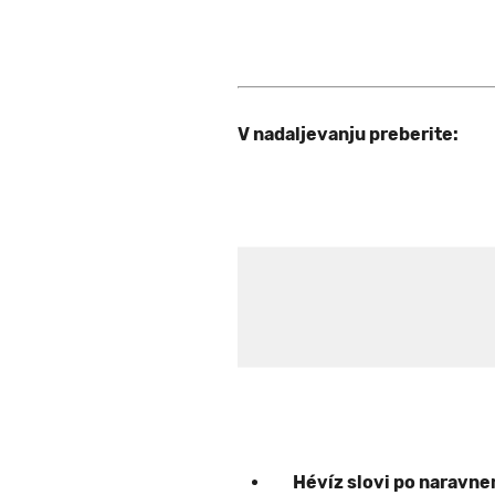
V nadaljevanju preberite:
Hévíz slovi po naravn