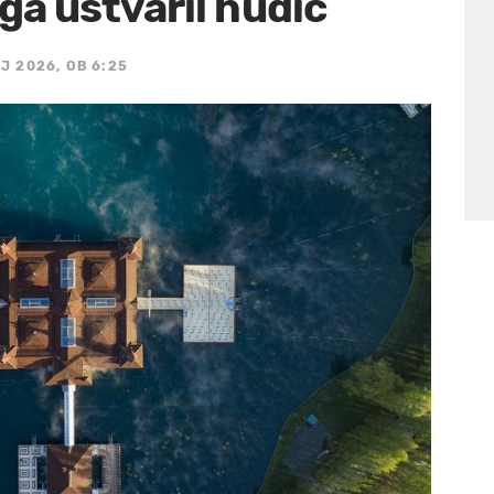
i ga ustvaril hudič
J 2026, OB 6:25