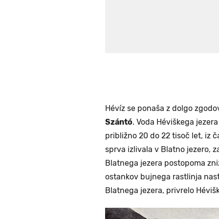
Hévíz se ponaša z dolgo zgodo
Szántó
. Voda Héviškega jezer
približno 20 do 22 tisoč let, iz
sprva izlivala v Blatno jezero,
Blatnega jezera postopoma zniža
ostankov bujnega rastlinja nasta
Blatnega jezera, privrelo Hévišk