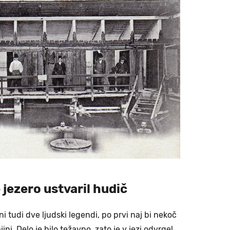
 jezero ustvaril hudič
 tudi dve ljudski legendi, po prvi naj bi nekoč
ni. Delo je bilo težavno, zato je v jezi odvrgel