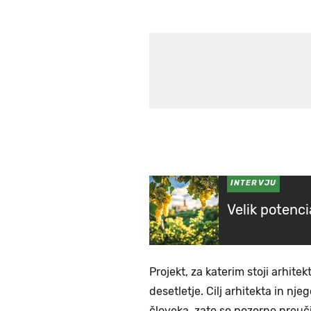
INTERVJU
Velik potenci
Projekt, za katerim stoji arhitek
desetletje. Cilj arhitekta in nj
človeka, zato so pozorno preučil