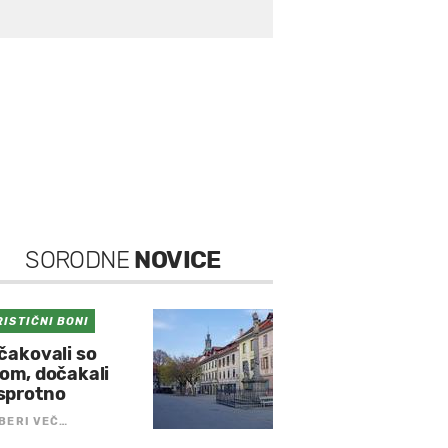
SORODNE
NOVICE
RISTIČNI BONI
čakovali so
lom, dočakali
sprotno
BERI VEČ…