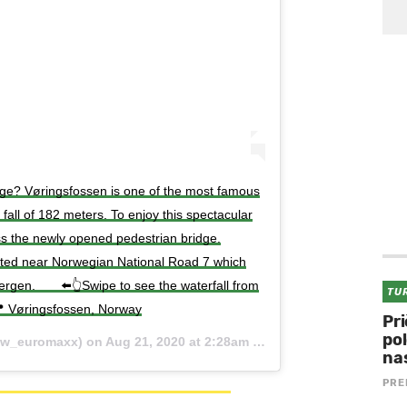
dge? Vøringsfossen is one of the most famous
l fall of 182 meters. To enjoy this spectacular
ss the newly opened pedestrian bridge.
cated near Norwegian National Road 7 which
ergen.⁠⠀ ⁠⠀ ⬅️👆Swipe to see the waterfall from
TU
📍 Vøringsfossen, Norway
Pri
po
w_euromaxx) on
Aug 21, 2020 at 2:28am PDT
na
PRE