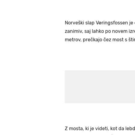
Norveški slap Vøringsfossen je 
zanimiv, saj lahko po novem izre
metrov, prečkajo čez most s štir
Z mosta, ki je videti, kot da leb