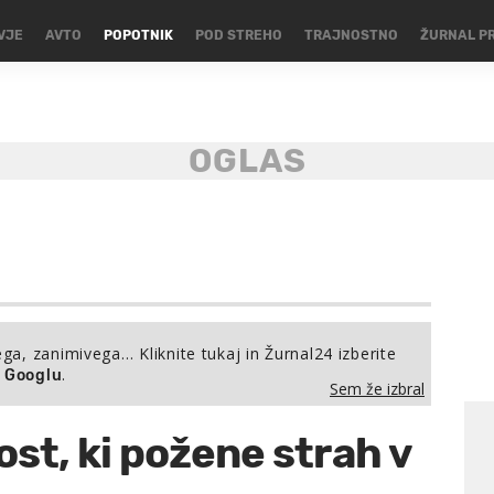
VJE
AVTO
POPOTNIK
POD STREHO
TRAJNOSTNO
ŽURNAL P
ega, zanimivega… Kliknite tukaj in Žurnal24 izberite
.
a Googlu
Sem že izbral
st, ki požene strah v