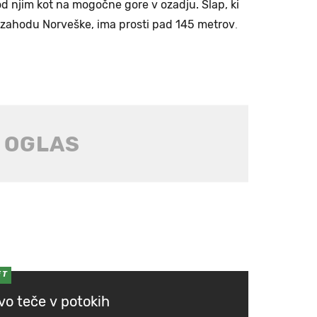
d njim kot na mogočne gore v ozadju. Slap, ki
 zahodu Norveške, ima prosti pad 145 metrov
.
ET
ivo teče v potokih