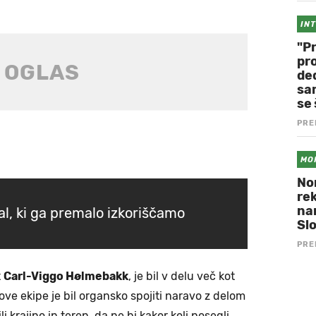
IN
"P
pr
de
sa
se 
PRE
MO
No
re
nar
al, ki ga premalo izkoriščamo
Slo
PRE
t
Carl-Viggo Hølmebakk
, je bil v delu več kot
egove ekipe je bil organsko spojiti naravo z delom
i krajino in teren, da ne bi kakor koli posegli