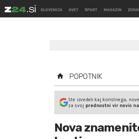
SLOVENIJA
SVET
ŠPORT
MAGAZIN
ZDRA
POPOTNIK
Ste izvedeli kaj koristnega, nov
za svoj
prednostni vir novic n
Nova znamenito