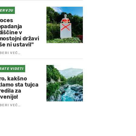
TERVJU
roces
opadanja
diščine v
mostojni državi
še ni ustavil"
BERI VEČ…
RATE VIDETI
ro, kakšno
klamo sta tujca
edila za
venijo!
BERI VEČ…