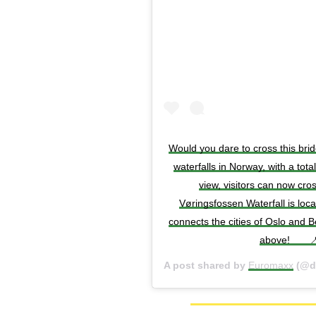
Would you dare to cross this bri
waterfalls in Norway, with a tota
view, visitors can now cro
Vøringsfossen Waterfall is lo
connects the cities of Oslo and B
above!⁠⠀ ⁠⠀ 
A post shared by
Euromaxx
(@d