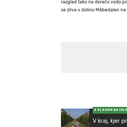
razgled tako na derečo vodo po
se zliva v dolino Måbødalen na
Z VLAKOM NA IZL
V kraj, kjer p