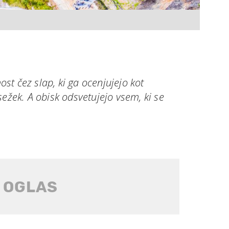
t čez slap, ki ga ocenjujejo kot
sežek. A obisk odsvetujejo vsem, ki se