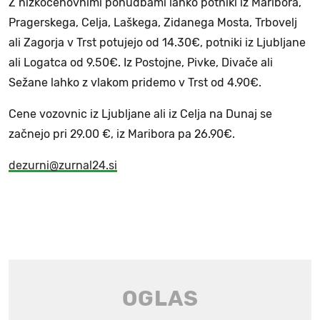
Z nizkocenovnimi ponudbami lahko potniki iz Maribora,
Pragerskega, Celja, Laškega, Zidanega Mosta, Trbovelj
ali Zagorja v Trst potujejo od 14.30€, potniki iz Ljubljane
ali Logatca od 9.50€. Iz Postojne, Pivke, Divače ali
Sežane lahko z vlakom pridemo v Trst od 4.90€.
Cene vozovnic iz Ljubljane ali iz Celja na Dunaj se
začnejo pri 29.00 €, iz Maribora pa 26.90€.
dezurni@zurnal24.si