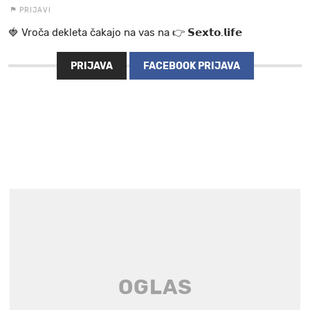
PRIJAVI
🍓 V r o č a d e k l e t a ča k a jo na va s n a 👉 𝗦𝗲𝘅𝘁𝗼.𝗹𝗶𝗳𝗲
PRIJAVA
FACEBOOK PRIJAVA