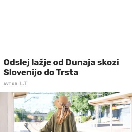
MOJ SANJ
Odslej lažje od Dunaja skozi
Slovenijo do Trsta
L.T.
AVTOR