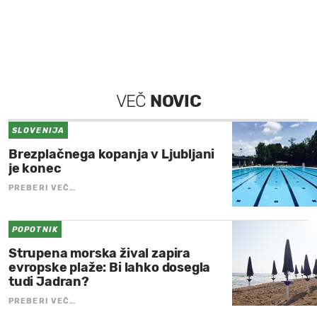
VEČ
NOVIC
SLOVENIJA
Brezplačnega kopanja v Ljubljani
je konec
PREBERI VEČ…
POPOTNIK
Strupena morska žival zapira
evropske plaže: Bi lahko dosegla
tudi Jadran?
PREBERI VEČ…