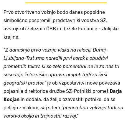
Prvo otvoritveno vožnjo bodo danes popoldne
simbolično pospremili predstavniki vodstva SŽ,
avstrijskih železnic ÖBB in dežele Furlanije - Julijske
krajine.
"Z današnjo prvo vožnjo vlaka na relaciji Dunaj-
Ljubljana-Trst smo naredili prvi korak k obuditvi
prometnih tokov, ki so zelo pomembni ne le za nas tri
sosednje železniške uprave, ampak tudi za širši
geografski prostor,"
je ob vzpostavitvi nove povezava
pojasnila direktorica družbe SŽ-Potniški promet
Darja
Kocjan
in dodala, da želijo ozavestiti potnike, da se
peljejo z vlakom, saj s tem
''pomembno vplivajo tudi na
varstvo okolja in trajnostni razvoj."