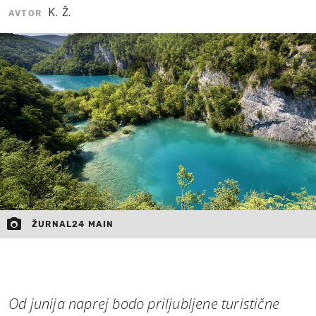
K. Ž.
AVTOR
MOJ SANJ
ŽURNAL24 MAIN
Od junija naprej bodo priljubljene turistične