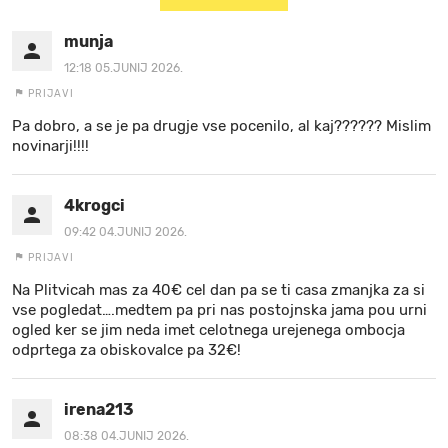
munja
12:18 05.JUNIJ 2026.
PRIJAVI
Pa dobro, a se je pa drugje vse pocenilo, al kaj?????? Mislim
novinarji!!!!
4krogci
09:42 04.JUNIJ 2026.
PRIJAVI
Na Plitvicah mas za 40€ cel dan pa se ti casa zmanjka za si
vse pogledat….medtem pa pri nas postojnska jama pou urni
ogled ker se jim neda imet celotnega urejenega ombocja
odprtega za obiskovalce pa 32€!
irena213
08:38 04.JUNIJ 2026.