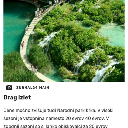
ŽURNAL24 MAIN
Drag izlet
Cene močno zvišuje tudi Narodni park Krka. V visoki
sezoni je vstopnina namesto 20 evrov 40 evrov. V
zgodnji sezoni so si lahko obiskovalci za 20 evrov