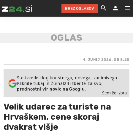
BREZ OGLASOV
GRADIMO &
OLIMPI
EKO 
INTE
T
SLOV
KOMENTARJ
FILM & G
NEPRE
AVTO 
NO
FI
SV
ČRNA 
KOMB
VARČ
AKT
KO
BI
ŠP
FESTIVAL ZA L
LEPOT
MOTO
NA 
NA
O
4. JUNIJ 2026, OB 8:20
MAG
ODNOSI IN
ŽIVLJEN
IZ DR
KOLE
E-
ZDR
POGLEJ
Ste izvedeli kaj koristnega, novega, zanimivega…
Kliknite tukaj in Žurnal24 izberite za svoj
HOROSKOP IN
PRAVNI
ŠOFER
ZIMSK
PRE
AV
.
prednostni vir novic na Googlu
Sem že izbral
JOO
IN
POPO
POGLEJ
POGLEJ
POGLEJ
Velik udarec za turiste na
SEM 
POD S
POGLEJ
Hrvaškem, cene skoraj
TRAJN
POGLEJ
dvakrat višje
ŽURNAL P