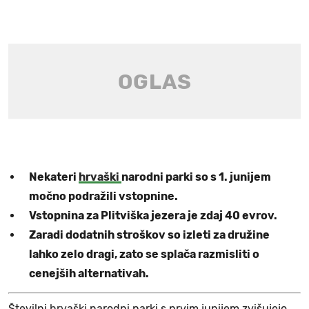
Nekateri
hrvaški
narodni parki so s 1. junijem
močno podražili vstopnine.
Vstopnina za Plitviška jezera je zdaj 40 evrov.
Zaradi dodatnih stroškov so izleti za družine
lahko zelo dragi, zato se splača razmisliti o
cenejših alternativah.
Številni
hrvaški
narodni parki s prvim junijem zvišujejo