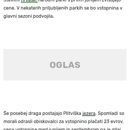
cene. V nekaterih priljubljenih parkih se bo vstopnina v
glavni sezoni podvojila.
Še posebej draga postajajo Plitviška
jezera
. Spomladi so
morali odrasli obiskovalci za vstopnino plačati 23 evrov,
cena vstopnine med junijem in septembrom pa je zdaj