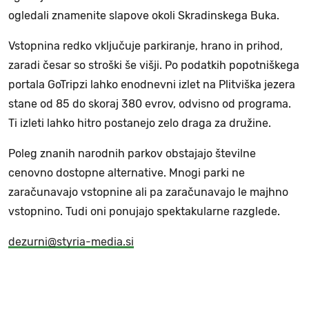
ogledali znamenite slapove okoli Skradinskega Buka.
Vstopnina redko vključuje parkiranje, hrano in prihod,
zaradi česar so stroški še višji. Po podatkih popotniškega
portala GoTripzi lahko enodnevni izlet na Plitviška jezera
stane od 85 do skoraj 380 evrov, odvisno od programa.
Ti izleti lahko hitro postanejo zelo draga za družine.
Poleg znanih narodnih parkov obstajajo številne
cenovno dostopne alternative. Mnogi parki ne
zaračunavajo vstopnine ali pa zaračunavajo le majhno
vstopnino. Tudi oni ponujajo spektakularne razglede.
dezurni@styria-media.si