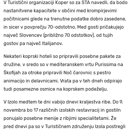
V Turistični organizaciji Koper so za STA navedli, da bodo
nastanitvene kapacitete v občini med krompirjevimi
počitnicami glede na trenutne podatke dobro zasedene,
in sicer v povprečju 70-odstotno. Med gosti pričakujejo
največ Slovencev (približno 70 odstotkov), od tujih
gostov pa največ Italijanov.
Nekateri koprski hoteli so pripravili posebne pakete za
družine, v sredo so v mediteranskem vrtu Purissima na
Škofijah za otroke pripravili Noč čarovnic s pestro
animacijo in delavnicami. Vrata pa v teh dneh odpirajo
tudi posamezne osmice na koprskem podeželju.
V Izolo medtem te dni vabijo dnevi kraljestva ribe. Do 9.
novembra bo 17 različnih izolskih restavracij in gostiln
ponujalo posebne menije z ribjimi specialitetami. Že
pred dnevi pa so v Turističnem združenju Izola postregli