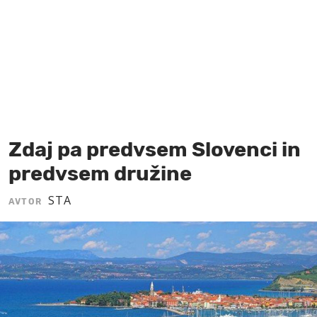
MOJ SANJ
Zdaj pa predvsem Slovenci in
predvsem družine
STA
AVTOR