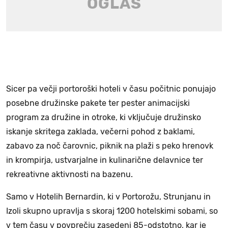
Sicer pa večji portoroški hoteli v času počitnic ponujajo
posebne družinske pakete ter pester animacijski
program za družine in otroke, ki vključuje družinsko
iskanje skritega zaklada, večerni pohod z baklami,
zabavo za noč čarovnic, piknik na plaži s peko hrenovk
in krompirja, ustvarjalne in kulinarične delavnice ter
rekreativne aktivnosti na bazenu.
Samo v Hotelih Bernardin, ki v Portorožu, Strunjanu in
Izoli skupno upravlja s skoraj 1200 hotelskimi sobami, so
v tem času v povprečju zasedeni 85-odstotno, kar je