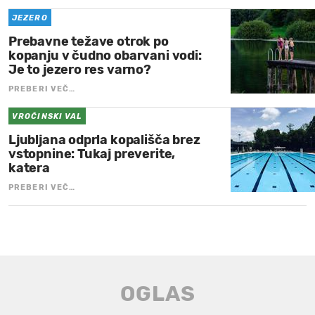
JEZERO
Prebavne težave otrok po
kopanju v čudno obarvani vodi:
Je to jezero res varno?
PREBERI VEČ…
VROČINSKI VAL
Ljubljana odprla kopališča brez
vstopnine: Tukaj preverite,
katera
PREBERI VEČ…