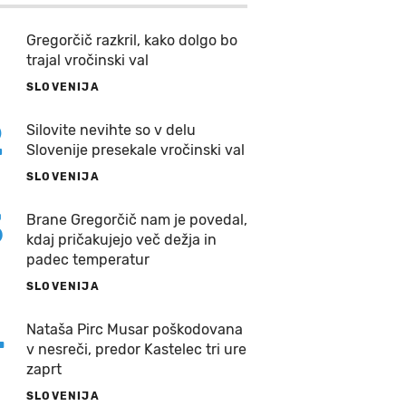
Gregorčič razkril, kako dolgo bo
trajal vročinski val
SLOVENIJA
2
Silovite nevihte so v delu
Slovenije presekale vročinski val
SLOVENIJA
3
Brane Gregorčič nam je povedal,
kdaj pričakujejo več dežja in
padec temperatur
SLOVENIJA
4
Nataša Pirc Musar poškodovana
v nesreči, predor Kastelec tri ure
zaprt
SLOVENIJA