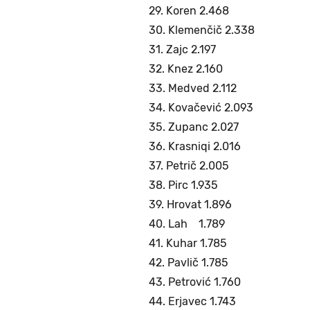
29. Koren 2.468
30. Klemenčič 2.338
31. Zajc 2.197
32. Knez 2.160
33. Medved 2.112
34. Kovačević 2.093
35. Zupanc 2.027
36. Krasniqi 2.016
37. Petrič 2.005
38. Pirc 1.935
39. Hrovat 1.896
40. Lah 1.789
41. Kuhar 1.785
42. Pavlič 1.785
43. Petrović 1.760
44. Erjavec 1.743