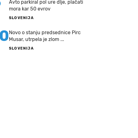
9
Avto parkiral pol ure dlje, plačati
mora kar 50 evrov
SLOVENIJA
10
Novo o stanju predsednice Pirc
Musar, utrpela je zlom ...
SLOVENIJA