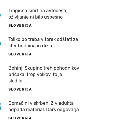
5
Tragična smrt na avtocesti,
oživljanje ni bilo uspešno
SLOVENIJA
6
Toliko bo treba v torek odšteti za
liter bencina in dizla
SLOVENIJA
7
Bohinj: Skupino treh pohodnikov
pričakal trop volkov, to je
sledilo...
SLOVENIJA
8
Domačini v skrbeh: Z viadukta
odpada material, Dars odgovarja
SLOVENIJA