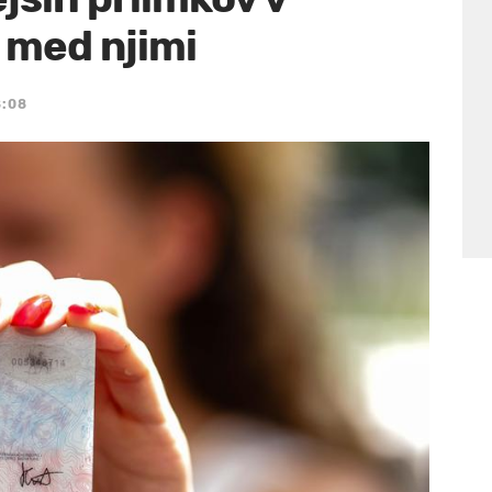
š med njimi
8:08