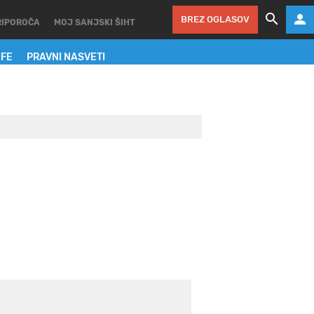
BREZ OGLASOV
RIPOROČA
MOJ SANJSKI ŠIHT
IFE
PRAVNI NASVETI