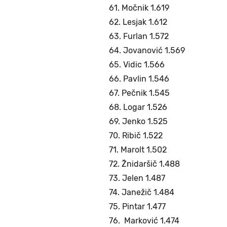
61. Močnik 1.619
62. Lesjak 1.612
63. Furlan 1.572
64. Jovanović 1.569
65. Vidic 1.566
66. Pavlin 1.546
67. Pečnik 1.545
68. Logar 1.526
69. Jenko 1.525
70. Ribič 1.522
71. Marolt 1.502
72. Žnidaršič 1.488
73. Jelen 1.487
74. Janežič 1.484
75. Pintar 1.477
76. Marković 1.474