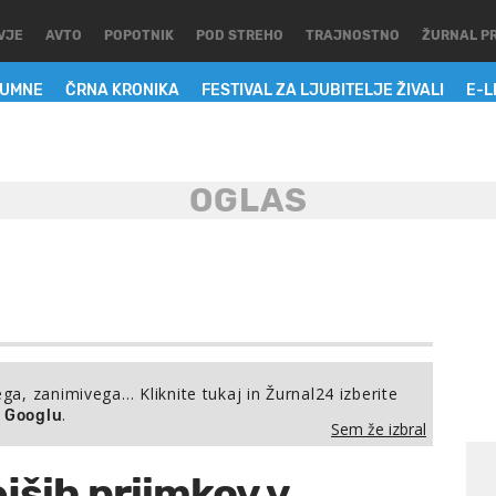
VJE
AVTO
POPOTNIK
POD STREHO
TRAJNOSTNO
ŽURNAL P
LUMNE
ČRNA KRONIKA
FESTIVAL ZA LJUBITELJE ŽIVALI
E-L
ega, zanimivega… Kliknite tukaj in Žurnal24 izberite
.
a Googlu
Sem že izbral
jših priimkov v