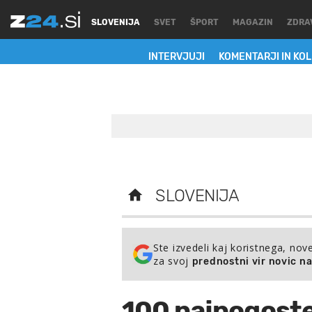
SLOVENIJA
SVET
ŠPORT
MAGAZIN
ZDRA
INTERVJUJI
KOMENTARJI IN KO
SLOVENIJA
Ste izvedeli kaj koristnega, nov
za svoj
prednostni vir novic n
100 najpogoste