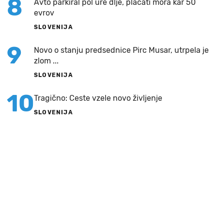
8
Avto parkiral pol ure dlje, plačati mora kar 50
evrov
SLOVENIJA
9
Novo o stanju predsednice Pirc Musar, utrpela je
zlom ...
SLOVENIJA
10
Tragično: Ceste vzele novo življenje
SLOVENIJA