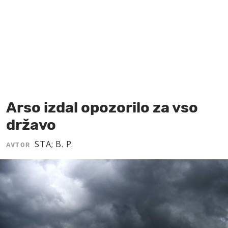
MOJ SANJ
Arso izdal opozorilo za vso
državo
STA; B. P.
AVTOR