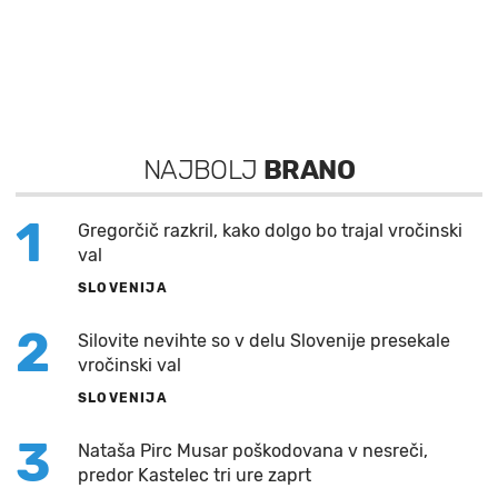
NAJBOLJ
BRANO
1
Gregorčič razkril, kako dolgo bo trajal vročinski
val
SLOVENIJA
2
Silovite nevihte so v delu Slovenije presekale
vročinski val
SLOVENIJA
3
Nataša Pirc Musar poškodovana v nesreči,
predor Kastelec tri ure zaprt