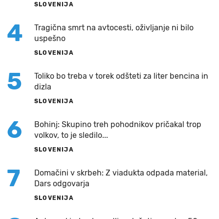
SLOVENIJA
4
Tragična smrt na avtocesti, oživljanje ni bilo
uspešno
SLOVENIJA
5
Toliko bo treba v torek odšteti za liter bencina in
dizla
SLOVENIJA
6
Bohinj: Skupino treh pohodnikov pričakal trop
volkov, to je sledilo...
SLOVENIJA
7
Domačini v skrbeh: Z viadukta odpada material,
Dars odgovarja
SLOVENIJA