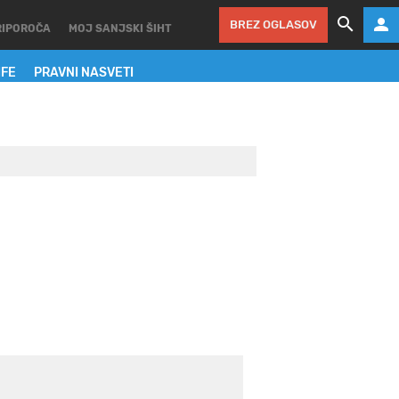
BREZ OGLASOV
RIPOROČA
MOJ SANJSKI ŠIHT
IFE
PRAVNI NASVETI