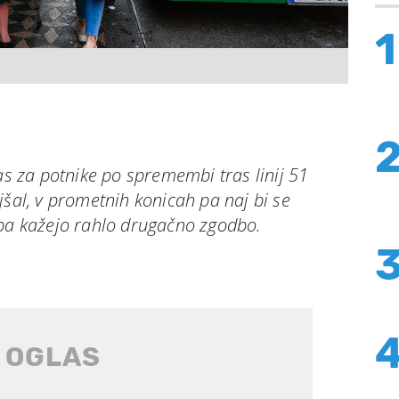
1
čas za potnike po spremembi tras linij 51
jšal, v prometnih konicah pa naj bi se
 pa kažejo rahlo drugačno zgodbo.