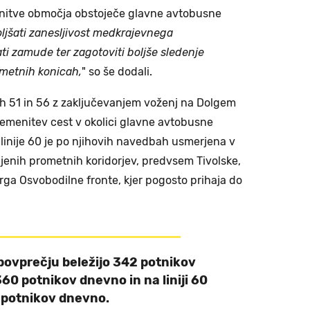
nitve območja obstoječe glavne avtobusne
ljšati zanesljivost medkrajevnega
i zamude ter zagotoviti boljše sledenje
metnih konicah,
" so še dodali.
ijah 51 in 56 z zaključevanjem voženj na Dolgem
menitev cest v okolici glavne avtobusne
linije 60 je po njihovih navedbah usmerjena v
enih prometnih koridorjev, predvsem Tivolske,
ga Osvobodilne fronte, kjer pogosto prihaja do
v povprečju beležijo 342 potnikov
360 potnikov dnevno in na liniji 60
potnikov dnevno.