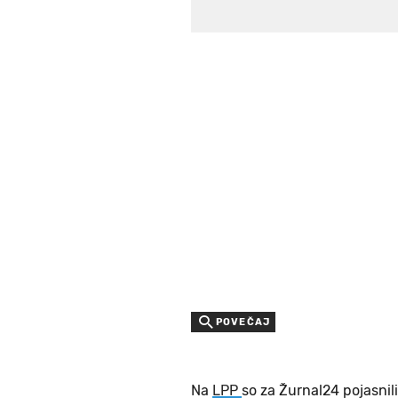
POVEČAJ
Na
LPP
so za Žurnal24 pojasni