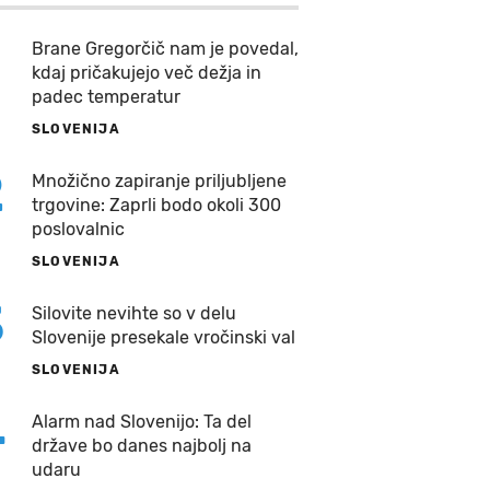
Brane Gregorčič nam je povedal,
kdaj pričakujejo več dežja in
padec temperatur
SLOVENIJA
2
Množično zapiranje priljubljene
trgovine: Zaprli bodo okoli 300
poslovalnic
SLOVENIJA
3
Silovite nevihte so v delu
Slovenije presekale vročinski val
SLOVENIJA
4
Alarm nad Slovenijo: Ta del
države bo danes najbolj na
udaru