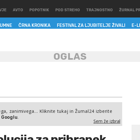
VJE
AVTO
POPOTNIK
POD STREHO
TRAJNOSTNO
ŽURNAL P
LUMNE
ČRNA KRONIKA
FESTIVAL ZA LJUBITELJE ŽIVALI
E-L
ega, zanimivega… Kliknite tukaj in Žurnal24 izberite
.
a Googlu
Sem že izbral
lucija za prihranek