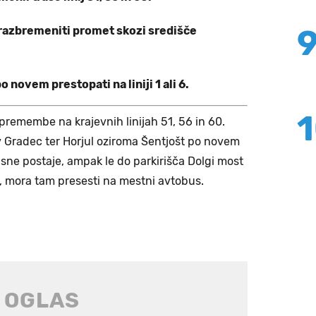
razbremeniti promet skozi središče
 novem prestopati na liniji 1 ali 6.
spremembe na krajevnih linijah 51, 56 in 60.
hov Gradec ter Horjul oziroma Šentjošt po novem
sne postaje, ampak le do parkirišča Dolgi most
a, mora tam presesti na mestni avtobus.