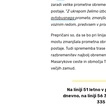
zaradi velike prometne obreme
postaje. "
Z ukrepom želimo izbo
avtobusnega
prometa, zmanjšat
voznim redom, predvsem v pro
Prepričani so, da se bo pri lin
mostu zmanjšala prometna obre
postaje. Tudi sprememba trase 
razbremenitev najbolj obremenj
Masarykove ceste in območja Tr
večjih zamud.
Na liniji 51 letno 
dnevno, na liniji 56 
335 