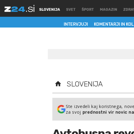
SLOVENIJA
SVET
ŠPORT
MAGAZIN
ZDRA
INTERVJUJI
KOMENTARJI IN KO
SLOVENIJA
Ste izvedeli kaj koristnega, nov
za svoj
prednostni vir novic n
Avtobusna revo