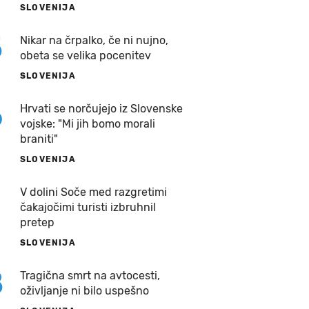
SLOVENIJA
5
Nikar na črpalko, če ni nujno,
obeta se velika pocenitev
SLOVENIJA
6
Hrvati se norčujejo iz Slovenske
vojske: "Mi jih bomo morali
braniti"
SLOVENIJA
7
V dolini Soče med razgretimi
čakajočimi turisti izbruhnil
pretep
SLOVENIJA
8
Tragična smrt na avtocesti,
oživljanje ni bilo uspešno