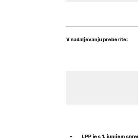
V nadaljevanju preberite:
LPP je s 1. junijem sprem