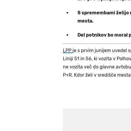
S spremembami želijo 
mesta.
Del potnikov bo moral po
LPP
je s prvim junijem uvedel 
Liniji 51 in 56, ki vozita v Pol
ne vozita več do glavne avtobu
P+R. Kdor želi v središče mest