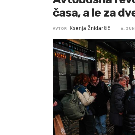
časa, a le za dve 
Ksenja Žnidaršič
AVTOR
6. JUN