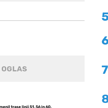
enil trase linij 51, 56 in 60.