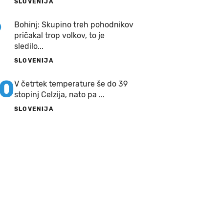
SLOVENIJA
9
Bohinj: Skupino treh pohodnikov
pričakal trop volkov, to je
sledilo...
SLOVENIJA
10
V četrtek temperature še do 39
stopinj Celzija, nato pa ...
SLOVENIJA