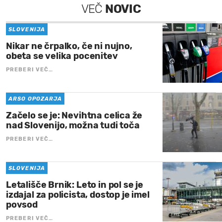
VEČ
NOVIC
SLOVENIJA
Nikar ne črpalko, če ni nujno,
obeta se velika pocenitev
PREBERI VEČ…
ARSO OPOZARJA
Začelo se je: Nevihtna celica že
nad Slovenijo, možna tudi toča
PREBERI VEČ…
SLOVENIJA
Letališče Brnik: Leto in pol se je
izdajal za policista, dostop je imel
povsod
PREBERI VEČ…