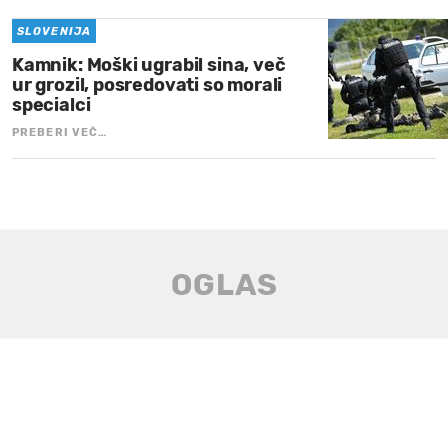
SLOVENIJA
Kamnik: Moški ugrabil sina, več
ur grozil, posredovati so morali
specialci
PREBERI VEČ…