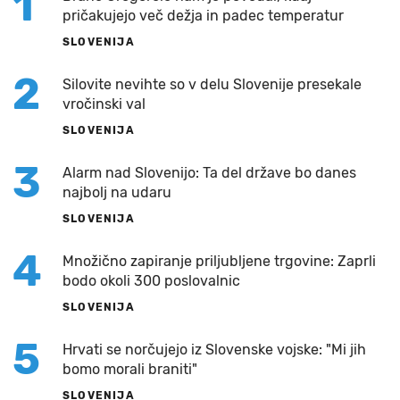
1
pričakujejo več dežja in padec temperatur
SLOVENIJA
2
Silovite nevihte so v delu Slovenije presekale
vročinski val
SLOVENIJA
3
Alarm nad Slovenijo: Ta del države bo danes
najbolj na udaru
SLOVENIJA
4
Množično zapiranje priljubljene trgovine: Zaprli
bodo okoli 300 poslovalnic
SLOVENIJA
5
Hrvati se norčujejo iz Slovenske vojske: "Mi jih
bomo morali braniti"
SLOVENIJA