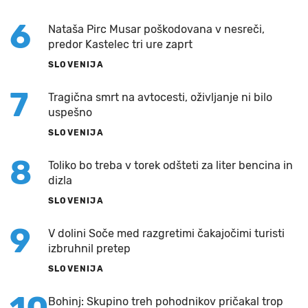
6
Nataša Pirc Musar poškodovana v nesreči,
predor Kastelec tri ure zaprt
SLOVENIJA
7
Tragična smrt na avtocesti, oživljanje ni bilo
uspešno
SLOVENIJA
8
Toliko bo treba v torek odšteti za liter bencina in
dizla
SLOVENIJA
9
V dolini Soče med razgretimi čakajočimi turisti
izbruhnil pretep
SLOVENIJA
Bohinj: Skupino treh pohodnikov pričakal trop