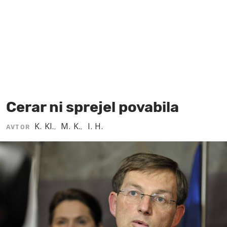
MOJ SANJ
Cerar ni sprejel povabila
K. Kl.
M. K.
I. H.
AVTOR
,
,