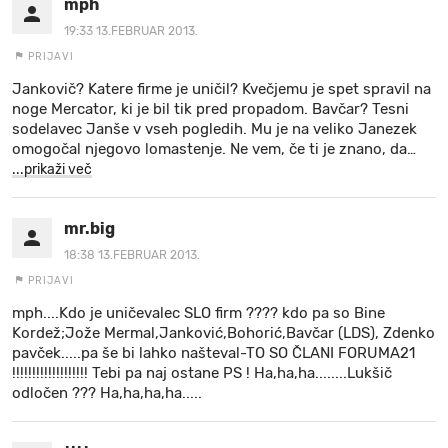
mph
19:33 13.FEBRUAR 2013.
PRIJAVI
Jankovič? Katere firme je uničil? Kvečjemu je spet spravil na
noge Mercator, ki je bil tik pred propadom. Bavčar? Tesni
sodelavec Janše v vseh pogledih. Mu je na veliko Janezek
omogočal njegovo lomastenje. Ne vem, če ti je znano, da
…
...prikaži več
mr.big
18:38 13.FEBRUAR 2013.
PRIJAVI
mph....Kdo je uničevalec SLO firm ???? kdo pa so Bine
Kordež;Jože Mermal,Janković,Bohorić,Bavčar (LDS), Zdenko
pavček.....pa še bi lahko našteval-TO SO ČLANI FORUMA21
!!!!!!!!!!!!!!!!!!! Tebi pa naj ostane PS ! Ha,ha,ha........Lukšič
odločen ??? Ha,ha,ha,ha.....