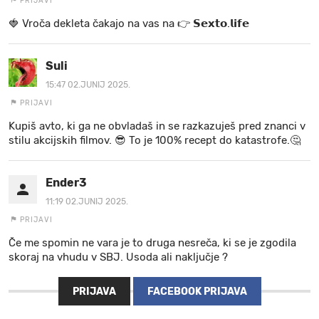
PRIJAVI
🍓 V r o č a d e k l e t a ča k a jo na va s n a 👉 𝗦𝗲𝘅𝘁𝗼.𝗹𝗶𝗳𝗲
Suli
15:47 02.JUNIJ 2025.
PRIJAVI
Kupiš avto, ki ga ne obvladaš in se razkazuješ pred znanci v
stilu akcijskih filmov. 😎 To je 100% recept do katastrofe.🤔
Ender3
11:19 02.JUNIJ 2025.
PRIJAVI
Če me spomin ne vara je to druga nesreča, ki se je zgodila
skoraj na vhudu v SBJ. Usoda ali naključje ?
PRIJAVA
FACEBOOK PRIJAVA