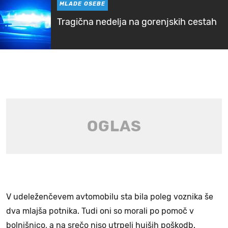
MLADE OSEBE
Tragična nedelja na gorenjskih cestah
V udeleženčevem avtomobilu sta bila poleg voznika še
dva mlajša potnika. Tudi oni so morali po pomoč v
bolnišnico, a na srečo niso utrpeli hujših poškodb.