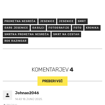
PROMETNA NESREČA
JESENICE
JESENICE
SMRT
GARS JESENICE
GASILCI
FOTOGRAFIJE
FOTO
KRONIKA
SMRTNA PROMETNA NESREČA
SMRT NA CESTAH
ROK RAZINGAR
KOMENTARJEV
4
PREBERI VEČ
Johnao2046
14:43 18.JUNIJ 2025.