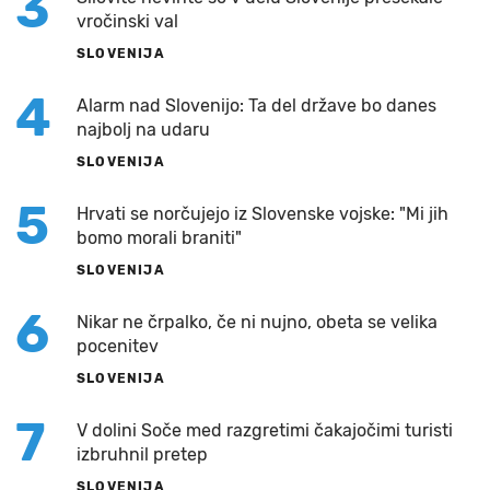
3
vročinski val
SLOVENIJA
4
Alarm nad Slovenijo: Ta del države bo danes
najbolj na udaru
SLOVENIJA
5
Hrvati se norčujejo iz Slovenske vojske: "Mi jih
bomo morali braniti"
SLOVENIJA
6
Nikar ne črpalko, če ni nujno, obeta se velika
pocenitev
SLOVENIJA
7
V dolini Soče med razgretimi čakajočimi turisti
izbruhnil pretep
SLOVENIJA