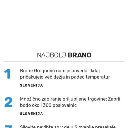
NAJBOLJ
BRANO
1
Brane Gregorčič nam je povedal, kdaj
pričakujejo več dežja in padec temperatur
SLOVENIJA
2
Množično zapiranje priljubljene trgovine: Zaprli
bodo okoli 300 poslovalnic
SLOVENIJA
Silovite nevihte so v delu Slovenije presekale