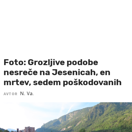
MOJ SANJ
Foto: Grozljive podobe
nesreče na Jesenicah, en
mrtev, sedem poškodovanih
N. Va.
AVTOR