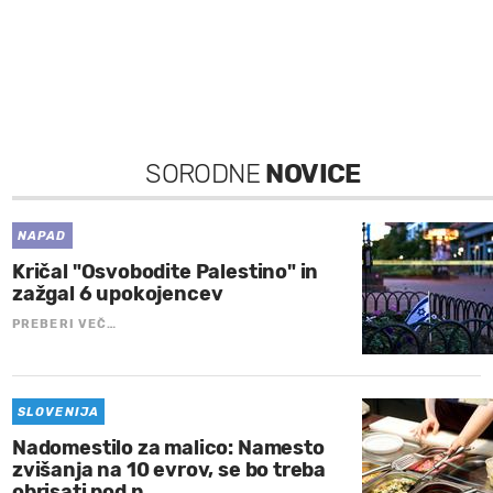
SORODNE
NOVICE
NAPAD
Kričal "Osvobodite Palestino" in
zažgal 6 upokojencev
PREBERI VEČ…
SLOVENIJA
Nadomestilo za malico: Namesto
zvišanja na 10 evrov, se bo treba
obrisati pod n…