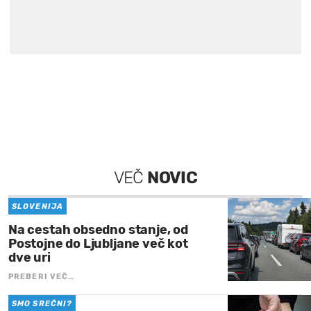
VEČ
NOVIC
SLOVENIJA
Na cestah obsedno stanje, od
Postojne do Ljubljane več kot
dve uri
PREBERI VEČ…
SMO SREČNI?