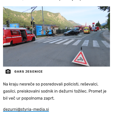
GARS JESENICE
Na kraju nesreče so posredovali policisti, reševalci,
gasilci, preiskovalni sodnik in dežurni tožilec. Promet je
bil več ur popolnoma zaprt.
dezurni@styria-media.si