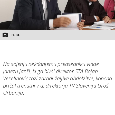
D. M.
Na sojenju nekdanjemu predsedniku vlade
Janezu Janši, ki ga bivši direktor STA Bojan
Veselinovič toži zaradi žaljive obdolžitve, končno
pričal trenutni v.d. direktorja TV Slovenija Uroš
Urbanija.