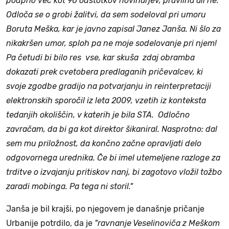
podprlo več kot 90 odstotkov novinarjev, pravilna ali ne.
Odloča se o grobi žalitvi, da sem sodeloval pri umoru
Boruta Meška, kar je javno zapisal Janez Janša. Ni šlo za
nikakršen umor, sploh pa ne moje sodelovanje pri njem!
Pa četudi bi bilo res vse, kar skuša zdaj obramba
dokazati prek cvetobera predlaganih pričevalcev, ki
svoje zgodbe gradijo na potvarjanju in reinterpretaciji
elektronskih sporočil iz leta 2009, vzetih iz konteksta
tedanjih okoliščin, v katerih je bila STA. Odločno
zavračam, da bi ga kot direktor šikaniral. Nasprotno: dal
sem mu priložnost, da končno začne opravljati delo
odgovornega urednika. Če bi imel utemeljene razloge za
trditve o izvajanju pritiskov nanj, bi zagotovo vložil tožbo
zaradi mobinga. Pa tega ni storil."
Janša je bil krajši, po njegovem je današnje pričanje
Urbanije potrdilo, da je
"ravnanje Veselinoviča z Meškom