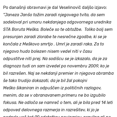
Po današnji obravnavi je dal Veselinovič daljšo izjavo:
"Janeza Janšo tožim zaradi njegovega tvita, da sem
sodeloval pri umoru nekdanjega odgovornega urednika
STA Boruta Meška. Boleče so te obtožbe. Toliko bolj sem
presunjen zaradi zlorabe te nesrečne zgodbe, ki se je
končala z Meškovo smrtjo . Umrl je zaradi raka. Za to
njegovo hudo bolezen nisem vedel niti v času
odpustitve niti prej. Na sodišcu se je izkazalo, da je za
diagnozo tudi on sam izvedel po novembru 2009, ko je
bil razrešen. Naj se nekdanji premier in njegova obramba
še tako trudijo dokazati, da je bil žal pokojni
Meško šikaniran in odpuščen iz političnih razlogov,
menim, da se v obranavanem primeru ne bo izgubilo
fokusa. Ne odloča se namreč o tem, ali je bila pred 14 leti
odpoved delovnega razmerja in razrešitev, ki jo je