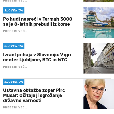
PREBERI VEČ…
SLOVENIJA
Po hudi nesreči v Termah 3000
se je 8-letnik prebudil iz kome
PREBERI VEČ…
SLOVENIJA
Izrael prihaja v Slovenijo: V igri
center Ljubljane, BTC in WTC
PREBERI VEČ…
SLOVENIJA
Ustavna obtožba zoper Pirc
Musar: Očitajo ji ogrožanje
državne varnosti
PREBERI VEČ…