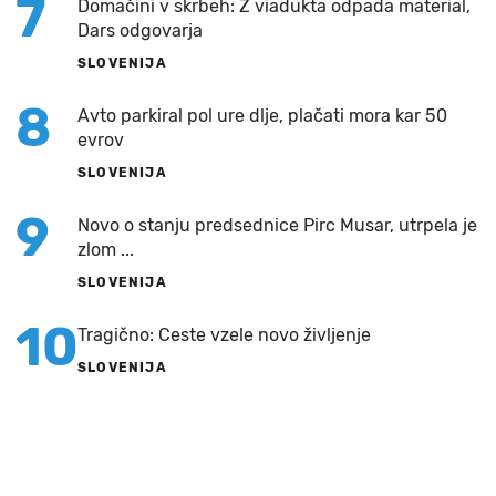
7
Domačini v skrbeh: Z viadukta odpada material,
Dars odgovarja
SLOVENIJA
8
Avto parkiral pol ure dlje, plačati mora kar 50
evrov
SLOVENIJA
9
Novo o stanju predsednice Pirc Musar, utrpela je
zlom ...
SLOVENIJA
10
Tragično: Ceste vzele novo življenje
SLOVENIJA