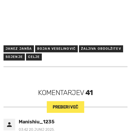
JANEZ JANŠA
BOJAN VESELINOVIČ
ŽALJIVA OBDOLŽITEV
SOJENJE
CELJE
KOMENTARJEV
41
PREBERI VEČ
Manishiu_1235
03:42 20.JUNIJ 2025.