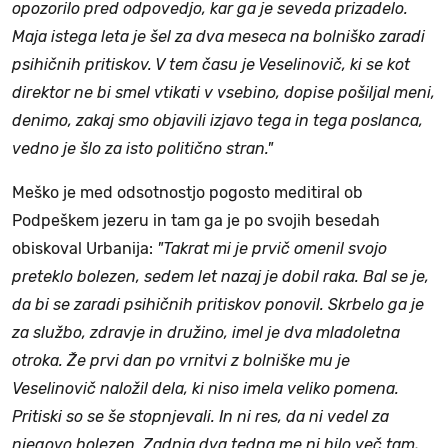
opozorilo pred odpovedjo, kar ga je seveda prizadelo.
Maja istega leta je šel za dva meseca na bolniško zaradi
psihičnih pritiskov. V tem času je Veselinovič, ki se kot
direktor ne bi smel vtikati v vsebino, dopise pošiljal meni,
denimo, zakaj smo objavili izjavo tega in tega poslanca,
vedno je šlo za isto politično stran."
Meško je med odsotnostjo pogosto meditiral ob
Podpeškem jezeru in tam ga je po svojih besedah
obiskoval Urbanija:
"Takrat mi je prvič omenil svojo
preteklo bolezen, sedem let nazaj je dobil raka. Bal se je,
da bi se zaradi psihičnih pritiskov ponovil. Skrbelo ga je
za službo, zdravje in družino, imel je dva mladoletna
otroka. Že prvi dan po vrnitvi z bolniške mu je
Veselinovič naložil dela, ki niso imela veliko pomena.
Pritiski so se še stopnjevali. In ni res, da ni vedel za
njegovo bolezen. Zadnja dva tedna me ni bilo več tam,