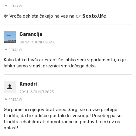
PRIJAVI
🍓 V r o č a d e k l e t a ča k a jo na va s n a 👉 𝗦𝗲𝘅𝘁𝗼.𝗹𝗶𝗳𝗲
Garancija
08:19 17.JUNIJ 2023.
PRIJAVI
Kako lahko bivši arestant še lahko sedi v parlamentu,to je
lahko samo v naši greznici smrdečega deka
Kmodri
20:11 16.JUNIJ 2023.
PRIJAVI
Gargamel in njegov bratranec Gargi se na vse pretege
trudita, da bi sodišče postalo krivosodju! Posebej pa se
trudita rehabilitirati domobrance in postaviti cerkev na
oblast!