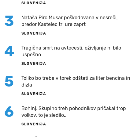
SLOVENIJA
3
Nataša Pirc Musar poškodovana v nesreči,
predor Kastelec tri ure zaprt
SLOVENIJA
4
Tragična smrt na avtocesti, oživljanje ni bilo
uspešno
SLOVENIJA
5
Toliko bo treba v torek odšteti za liter bencina in
dizla
SLOVENIJA
6
Bohinj: Skupino treh pohodnikov pričakal trop
volkov, to je sledilo...
SLOVENIJA