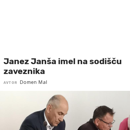
MOJ SANJ
Janez Janša imel na sodišču
zaveznika
Domen Mal
AVTOR