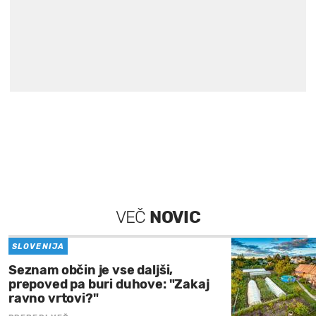
VEČ
NOVIC
SLOVENIJA
Seznam občin je vse daljši,
prepoved pa buri duhove: "Zakaj
ravno vrtovi?"