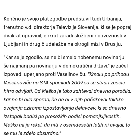
Končno je svojo plat zgodbe predstavil tudi Urbanija,
trenutno v.d. direktorja Televizije Slovenija, ki se je poprej
dvakrat opravičil, enkrat zaradi službenih obveznosti v
Ljubljani in drugič udeležbe na okrogli mizi v Bruslju.
"Kar se je zgodilo, se ne bi smelo nobenemu novinarju,
še najmanj pa novinarju v demokratični državi," je začel
izpoved, uperjeno proti Veselinoviču.
"Kmalu po prihodu
Veselinoviča na STA spomladi 2009 so se stvari začele
hitro odvijati. Od Meška je tako zahteval dnevna poročila,
kar ne bi bilo sporno, če ne bi v njih pričakoval taktiko
ovajanja oziroma izpostavljanja delavcev, ki so dnevno
izstopali bodisi po presežkih bodisi pomanjkljivostih.
Meško mi je rekel, da niti v osemdesetih letih ni ovajal, to
se mu je zdelo absurdno."