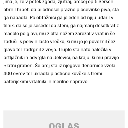
jima je, že v petek zgodaj zjutraj, precej opiti Seršen
obrnil hrbet, da bi odnesel prazne pločevinke piva, sta
ga napadla. Po obtožnici ga je eden od njiju udaril v
tilnik, da se je sesedel ob steni, ga najmanj desetkrat z
macolo po glavi, mu z olfa nožem zarezal v vrat in še
zadušil s polivinilasto vrečko, ki mu jo je poveznil čez
glavo ter zadrgnil z vrvjo. Truplo sta nato naložila v
prtljažnik in odvrgla na Jelovici, na kraju, ki mu pravijo
Blatni graben. Še prej sta iz njegove denarnice vzela
400 evrov ter ukradla plastične kovčke s tremi
baterijskimi vrtalniki in merilno napravo.