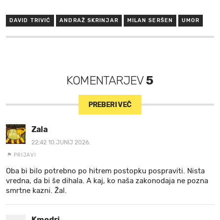
DAVID TRIVIĆ
ANDRAŽ SKRINJAR
MILAN SERŠEN
UMOR
KOMENTARJEV
5
PREBERI VEČ
Zala
22:42 10.JUNIJ 2026.
PRIJAVI
Oba bi bilo potrebno po hitrem postopku pospraviti. Nista
vredna, da bi še dihala. A kaj, ko naša zakonodaja ne pozna
smrtne kazni. Žal.
Kmodri_