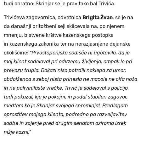
tudi obratno: Skrinjar se je prav tako bal Trivića.
Trivićeva zagovornica, odvetnica
Brigita Žvan
, se je na
da današnji pritožbeni seji sklicevala na, po njenem
mnenju, bistvene kršitve kazenskega postopka
in kazenskega zakonika ter na nerazjasnjene dejanske
okoliščine:
"Prvostopenjsko sodišče ni ugotovilo, da je
moj klient sodeloval pri odvzemu življenja, ampak le pri
prevozu trupla. Dokazi niso potrdili naklepa za umor,
obdolženca s seboj nista prinesla ne macole ne olfa noža
in ne polivinilaste vrečke. Trivić je sodeloval s policijo,
tudi pokazal, kje je pokojni, in podal stabilen zagovor,
medtem ko je Skrinjar svojega spreminjal. Predlagam
oprostitev mojega klienta, podredno pa razveljavitev
sodbe in sojenje pred drugim senatom oziroma izrek
nižje kazni."