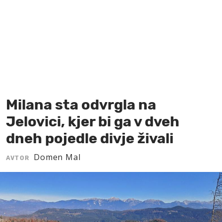
MOJ SANJ
Milana sta odvrgla na
Jelovici, kjer bi ga v dveh
dneh pojedle divje živali
Domen Mal
AVTOR