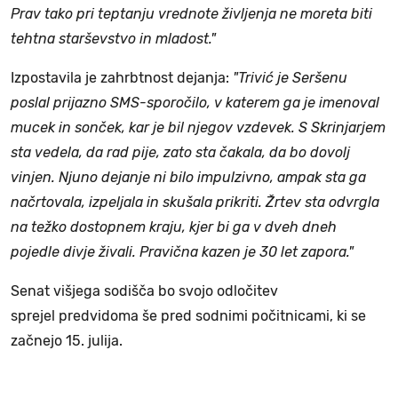
Prav tako pri teptanju vrednote življenja ne moreta biti
tehtna starševstvo in mladost."
Izpostavila je zahrbtnost dejanja:
"Trivić je Seršenu
poslal prijazno SMS-sporočilo, v katerem ga je imenoval
mucek in sonček, kar je bil njegov vzdevek. S Skrinjarjem
sta vedela, da rad pije, zato sta čakala, da bo dovolj
vinjen. Njuno dejanje ni bilo impulzivno, ampak sta ga
načrtovala, izpeljala in skušala prikriti. Žrtev sta odvrgla
na težko dostopnem kraju, kjer bi ga v dveh dneh
pojedle divje živali. Pravična kazen je 30 let zapora."
Senat višjega sodišča bo svojo odločitev
sprejel predvidoma še pred sodnimi počitnicami, ki se
začnejo 15. julija.