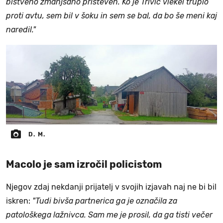
bistveno zmanjšano prišteven. Ko je Trivić vlekel truplo
proti avtu, sem bil v šoku in sem se bal, da bo še meni kaj
naredil."
D. M.
Macolo je sam izročil policistom
Njegov zdaj nekdanji prijatelj v svojih izjavah naj ne bi bil
iskren:
"Tudi bivša partnerica ga je označila za
patološkega lažnivca. Sam me je prosil, da ga tisti večer