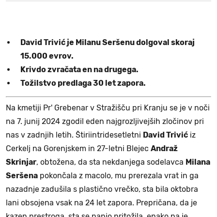
David Trivić je Milanu Seršenu dolgoval skoraj
15.000 evrov.
Krivdo zvračata en na drugega.
Tožilstvo predlaga 30 let zapora.
Na kmetiji Pr' Grebenar v Stražišču pri Kranju se je v noči
na 7. junij 2024 zgodil eden najgrozljivejših zločinov pri
nas v zadnjih letih. Štiriintridesetletni
David Trivić
iz
Cerkelj na Gorenjskem in 27-letni Blejec
Andraž
Skrinjar
, obtožena, da sta nekdanjega sodelavca
Milana
Seršena
pokončala z macolo, mu prerezala vrat in ga
nazadnje zadušila s plastično vrečko, sta bila oktobra
lani obsojena vsak na 24 let zapora. Prepričana, da je
kazen prestroga, sta se nanjo pritožila, enako pa je