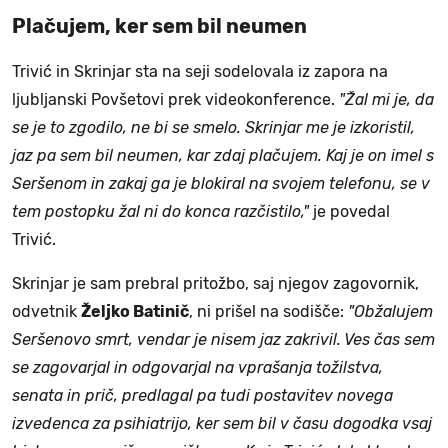
Plačujem, ker sem bil neumen
Trivić in Skrinjar sta na seji sodelovala iz zapora na
ljubljanski Povšetovi prek videokonference.
"Žal mi je, da
se je to zgodilo, ne bi se smelo. Skrinjar me je izkoristil,
jaz pa sem bil neumen, kar zdaj plačujem. Kaj je on imel s
Seršenom in zakaj ga je blokiral na svojem telefonu, se v
tem postopku žal ni do konca razčistilo,"
je povedal
Trivić.
Skrinjar je sam prebral pritožbo, saj njegov zagovornik,
odvetnik
Željko Batinič
, ni prišel na sodišče:
"Obžalujem
Seršenovo smrt, vendar je nisem jaz zakrivil. Ves čas sem
se zagovarjal in odgovarjal na vprašanja tožilstva,
senata in prič, predlagal pa tudi postavitev novega
izvedenca za psihiatrijo, ker sem bil v času dogodka vsaj