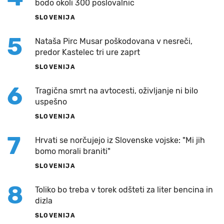
bodo okoli 300 poslovalnic
SLOVENIJA
5
Nataša Pirc Musar poškodovana v nesreči,
predor Kastelec tri ure zaprt
SLOVENIJA
6
Tragična smrt na avtocesti, oživljanje ni bilo
uspešno
SLOVENIJA
7
Hrvati se norčujejo iz Slovenske vojske: "Mi jih
bomo morali braniti"
SLOVENIJA
8
Toliko bo treba v torek odšteti za liter bencina in
dizla
SLOVENIJA