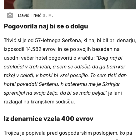
David Trivić
D. M.
Pogovorila naj bi se o dolgu
Trivić si je od 57-letnega Seršena, ki naj bi bil pri denarju,
izposodil 14.582 evrov, in se po svojih besedah na
usodni večer hotel pogovoriti o vračilu:
"Dolg naj bi
odplačal v treh letih, a sem se odločil, da ga bom kar
takoj v celoti, v banki bi vzel posojilo. To sem tisti dan
hotel povedati Seršenu, h kateremu me je Skrinjar
spremljal na svojo željo, da bi se malo peljal,"
je lani
razlagal na kranjskem sodišču.
Iz denarnice vzela 400 evrov
Trojica je popivala pred gospodarskim poslopjem, ko pa