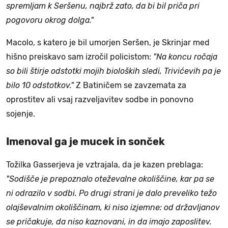
spremljam k Seršenu, najbrž zato, da bi bil priča pri
pogovoru okrog dolga."
Macolo, s katero je bil umorjen Seršen, je Skrinjar med
hišno preiskavo sam izročil policistom:
"Na koncu ročaja
so bili štirje odstotki mojih bioloških sledi, Trivićevih pa je
bilo 10 odstotkov."
Z Batiničem se zavzemata za
oprostitev ali vsaj razveljavitev sodbe in ponovno
sojenje.
Imenoval ga je mucek in sonček
Tožilka Gasserjeva je vztrajala, da je kazen preblaga:
"Sodišče je prepoznalo oteževalne okoliščine, kar pa se
ni odrazilo v sodbi. Po drugi strani je dalo preveliko težo
olajševalnim okoliščinam, ki niso izjemne: od državljanov
se pričakuje, da niso kaznovani, in da imajo zaposlitev.