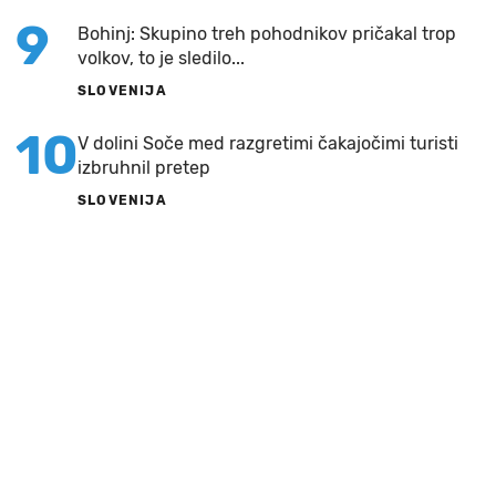
9
Bohinj: Skupino treh pohodnikov pričakal trop
volkov, to je sledilo...
SLOVENIJA
10
V dolini Soče med razgretimi čakajočimi turisti
izbruhnil pretep
SLOVENIJA