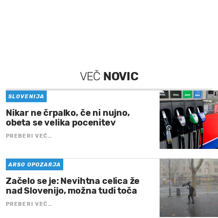
VEČ
NOVIC
SLOVENIJA
Nikar ne črpalko, če ni nujno,
obeta se velika pocenitev
PREBERI VEČ…
ARSO OPOZARJA
Začelo se je: Nevihtna celica že
nad Slovenijo, možna tudi toča
PREBERI VEČ…