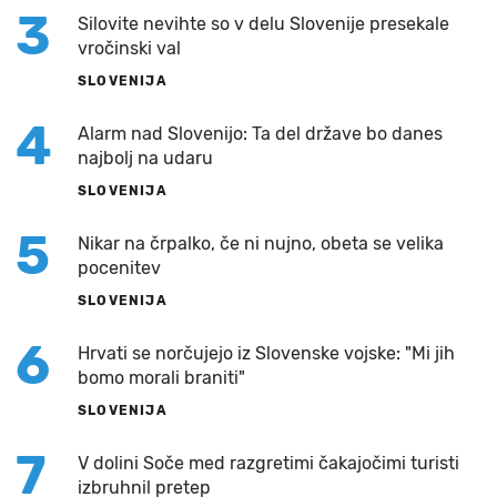
3
Silovite nevihte so v delu Slovenije presekale
vročinski val
SLOVENIJA
4
Alarm nad Slovenijo: Ta del države bo danes
najbolj na udaru
SLOVENIJA
5
Nikar na črpalko, če ni nujno, obeta se velika
pocenitev
SLOVENIJA
6
Hrvati se norčujejo iz Slovenske vojske: "Mi jih
bomo morali braniti"
SLOVENIJA
7
V dolini Soče med razgretimi čakajočimi turisti
izbruhnil pretep