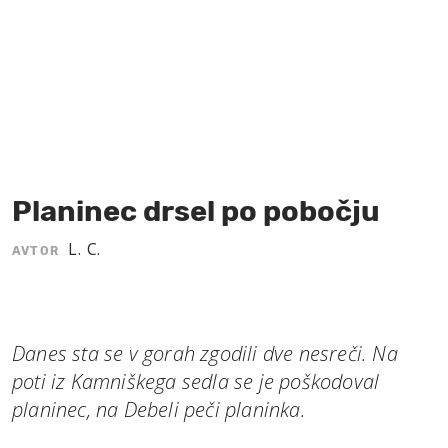
MOJ SANJ
Planinec drsel po pobočju
L. C.
AVTOR
Danes sta se v gorah zgodili dve nesreči. Na
poti iz Kamniškega sedla se je poškodoval
planinec, na Debeli peči planinka.