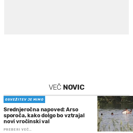
VEČ
NOVIC
OSVEŽITEV JE MIMO
Srednjeročna napoved: Arso
sporoča, kako dolgo bo vztrajal
novi vročinski val
PREBERI VEČ…