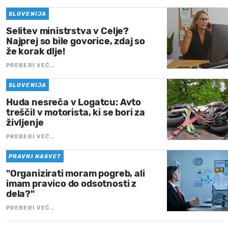
SLOVENIJA
Selitev ministrstva v Celje?
Najprej so bile govorice, zdaj so
že korak dlje!
PREBERI VEČ…
SLOVENIJA
Huda nesreča v Logatcu: Avto
treščil v motorista, ki se bori za
življenje
PREBERI VEČ…
PRAVNI NASVET
"Organizirati moram pogreb, ali
imam pravico do odsotnosti z
dela?"
PREBERI VEČ…