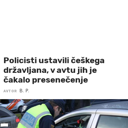
MOJ SANJ
Policisti ustavili češkega
državljana, v avtu jih je
čakalo presenečenje
B. P.
AVTOR