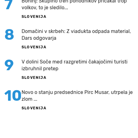
7
Bohinj: Skupino treh pohodnikov pričakal trop
volkov, to je sledilo...
SLOVENIJA
8
Domačini v skrbeh: Z viadukta odpada material,
Dars odgovarja
SLOVENIJA
9
V dolini Soče med razgretimi čakajočimi turisti
izbruhnil pretep
SLOVENIJA
10
Novo o stanju predsednice Pirc Musar, utrpela je
zlom ...
SLOVENIJA