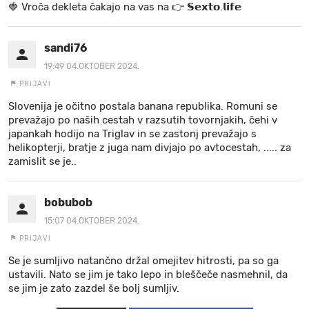
🍓 V r o č a d e k l e t a ča k a jo na va s n a 👉 𝗦𝗲𝘅𝘁𝗼.𝗹𝗶𝗳𝗲
sandi76
19:49 04.OKTOBER 2024.
PRIJAVI
Slovenija je očitno postala banana republika. Romuni se
prevažajo po naših cestah v razsutih tovornjakih, čehi v
japankah hodijo na Triglav in se zastonj prevažajo s
helikopterji, bratje z juga nam divjajo po avtocestah, ..... za
zamislit se je..
bobubob
15:07 04.OKTOBER 2024.
PRIJAVI
Se je sumljivo natančno držal omejitev hitrosti, pa so ga
ustavili. Nato se jim je tako lepo in bleščeče nasmehnil, da
se jim je zato zazdel še bolj sumljiv.