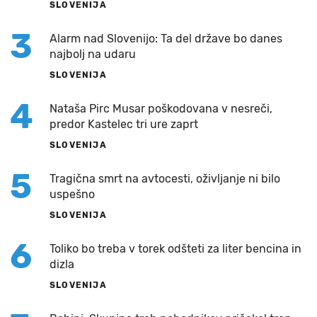
SLOVENIJA
3
Alarm nad Slovenijo: Ta del države bo danes
najbolj na udaru
SLOVENIJA
4
Nataša Pirc Musar poškodovana v nesreči,
predor Kastelec tri ure zaprt
SLOVENIJA
5
Tragična smrt na avtocesti, oživljanje ni bilo
uspešno
SLOVENIJA
6
Toliko bo treba v torek odšteti za liter bencina in
dizla
SLOVENIJA