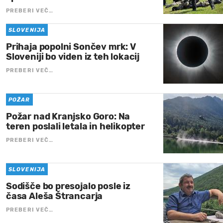
PREBERI VEČ…
SLOVENIJA
Prihaja popolni Sončev mrk: V
Sloveniji bo viden iz teh lokacij
PREBERI VEČ…
POŽAR
Požar nad Kranjsko Goro: Na
teren poslali letala in helikopter
PREBERI VEČ…
SLOVENIJA
Sodišče bo presojalo posle iz
časa Aleša Štrancarja
PREBERI VEČ…