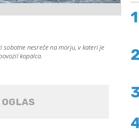
1
 sobotne nesreče na morju, v kateri je
povozil kopalca.