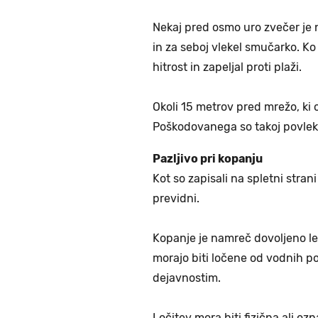
Nekaj pred osmo uro zvečer je 
in za seboj vlekel smučarko. Ko 
hitrost in zapeljal proti plaži.
Okoli 15 metrov pred mrežo, ki 
Poškodovanega so takoj povlekli 
Pazljivo pri kopanju
Kot so zapisali na spletni strani
previdni.
Kopanje je namreč dovoljeno le
morajo biti ločene od vodnih p
dejavnostim.
Ločitev mora biti fizična ali o