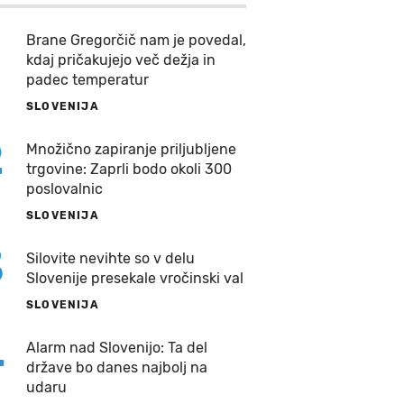
Brane Gregorčič nam je povedal,
kdaj pričakujejo več dežja in
padec temperatur
SLOVENIJA
2
Množično zapiranje priljubljene
trgovine: Zaprli bodo okoli 300
poslovalnic
SLOVENIJA
3
Silovite nevihte so v delu
Slovenije presekale vročinski val
SLOVENIJA
4
Alarm nad Slovenijo: Ta del
države bo danes najbolj na
udaru