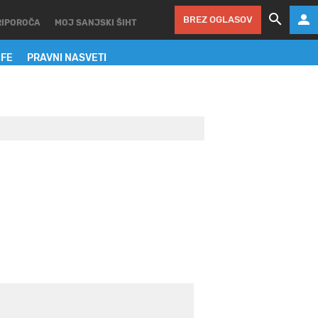
BREZ OGLASOV
RIPOROČA
MOJ SANJSKI ŠIHT
IFE
PRAVNI NASVETI