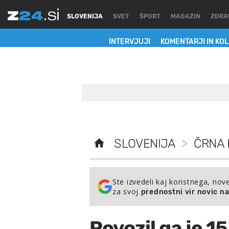
SLOVENIJA
SVET
ŠPORT
MAGAZIN
ZDRA
INTERVJUJI
KOMENTARJI IN KO
SLOVENIJA
>
ČRNA 
Ste izvedeli kaj koristnega, nov
za svoj
prednostni vir novic n
Povozil ga je 