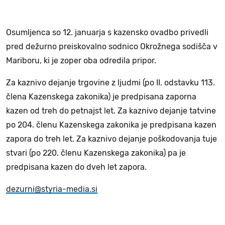
Osumljenca so 12. januarja s kazensko ovadbo privedli
pred dežurno preiskovalno sodnico Okrožnega sodišča v
Mariboru, ki je zoper oba odredila pripor.
Za kaznivo dejanje trgovine z ljudmi (po II. odstavku 113.
člena Kazenskega zakonika) je predpisana zaporna
kazen od treh do petnajst let. Za kaznivo dejanje tatvine
po 204. členu Kazenskega zakonika je predpisana kazen
zapora do treh let. Za kaznivo dejanje poškodovanja tuje
stvari (po 220. členu Kazenskega zakonika) pa je
predpisana kazen do dveh let zapora.
dezurni@styria-media.si