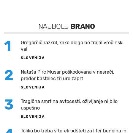
NAJBOLJ
BRANO
1
Gregorčič razkril, kako dolgo bo trajal vročinski
val
SLOVENIJA
2
Nataša Pirc Musar poškodovana v nesreči,
predor Kastelec tri ure zaprt
SLOVENIJA
3
Tragična smrt na avtocesti, oživljanje ni bilo
uspešno
SLOVENIJA
Toliko bo treba v torek odšteti za liter bencina in