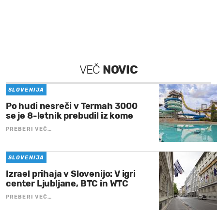
VEČ
NOVIC
SLOVENIJA
Po hudi nesreči v Termah 3000
se je 8-letnik prebudil iz kome
PREBERI VEČ…
SLOVENIJA
Izrael prihaja v Slovenijo: V igri
center Ljubljane, BTC in WTC
PREBERI VEČ…