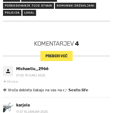
POŠKODOVANJE TUJE STVARI
ROMUNSKI DRŽAVLJANI
POLICIJA
LOKAL
KOMENTARJEV
4
PREBERI VEČ
Michaeliu_2966
01:30 19.JUNIJ 2025.
PRIJAVI
🍓 V r o č a d e k l e t a ča k a jo na va s n a 👉 𝗦𝗲𝘅𝘁𝗼.𝗹𝗶𝗳𝗲
karjola
17:37 14.JANUAR 2025.