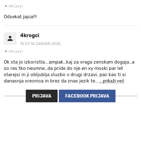
PRIJAVI
Odsekat jajca!!!
4krogci
15:03 14.JANUAR 2025.
PRIJAVI
Ok sta jo izkoristla….ampak…kaj za vraga zenskam dogaja…a
so res tko neumne…da pride do nje en xy moski par let
starejsi in ji obljublja sluzbo v drugi drzavi, pac kao ti si
danasnja srecnica in brez da znas jezik te
…
...prikaži več
PRIJAVA
FACEBOOK PRIJAVA