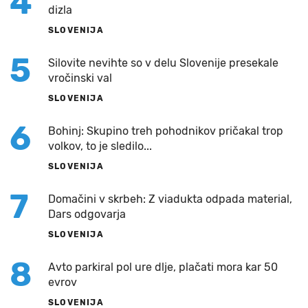
4
dizla
SLOVENIJA
5
Silovite nevihte so v delu Slovenije presekale
vročinski val
SLOVENIJA
6
Bohinj: Skupino treh pohodnikov pričakal trop
volkov, to je sledilo...
SLOVENIJA
7
Domačini v skrbeh: Z viadukta odpada material,
Dars odgovarja
SLOVENIJA
8
Avto parkiral pol ure dlje, plačati mora kar 50
evrov
SLOVENIJA