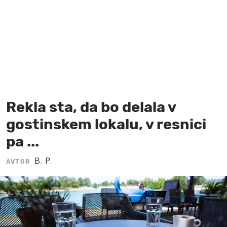
MOJ SANJ
Rekla sta, da bo delala v
gostinskem lokalu, v resnici
pa ...
B. P.
AVTOR