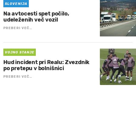
SLOVENIJA
Na avtocesti spet počilo,
udeleženih več vozil
PREBERI VEČ…
VOJNO STANJE
Hud incident pri Realu: Zvezdnik
po pretepu v bolnišnici
PREBERI VEČ…