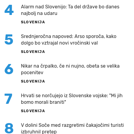
4
Alarm nad Slovenijo: Ta del države bo danes
najbolj na udaru
SLOVENIJA
5
Srednjeročna napoved: Arso sporoča, kako
dolgo bo vztrajal novi vročinski val
SLOVENIJA
6
Nikar na črpalko, če ni nujno, obeta se velika
pocenitev
SLOVENIJA
7
Hrvati se norčujejo iz Slovenske vojske: "Mi jih
bomo morali braniti"
SLOVENIJA
8
V dolini Soče med razgretimi čakajočimi turisti
izbruhnil pretep