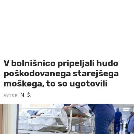
MOJ SANJ
V bolnišnico pripeljali hudo
poškodovanega starejšega
moškega, to so ugotovili
N. Š.
AVTOR