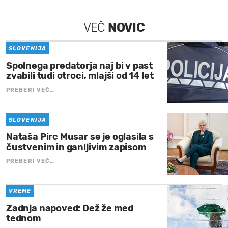
VEČ
NOVIC
SLOVENIJA
Spolnega predatorja naj bi v past
zvabili tudi otroci, mlajši od 14 let
PREBERI VEČ…
SLOVENIJA
Nataša Pirc Musar se je oglasila s
čustvenim in ganljivim zapisom
PREBERI VEČ…
VREME
Zadnja napoved: Dež že med
tednom