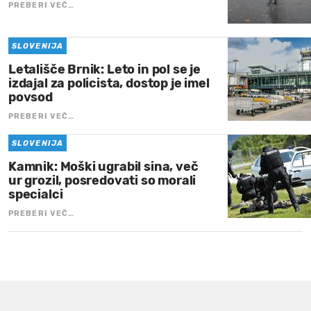
PREBERI VEČ…
SLOVENIJA
Letališče Brnik: Leto in pol se je
izdajal za policista, dostop je imel
povsod
PREBERI VEČ…
SLOVENIJA
Kamnik: Moški ugrabil sina, več
ur grozil, posredovati so morali
specialci
PREBERI VEČ…