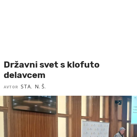
MOJ SANJ
Državni svet s klofuto
delavcem
STA
N. Š.
AVTOR
,