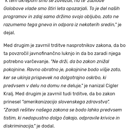
"K tem ukrepom smo se zavezali, na te 'zablode'
Golobove vlade smo štiri leta opozarjali. To je del naših
programov in zdaj samo držimo svojo obljubo, zato ne
razumemo tega gneva in odpora iz nekaterih sredin,"
je
dejal.
Med drugim je zavrnil trditve nasprotnikov zakona, da bo
ta povzročil javnofinančno luknjo in da bo zaradi njega
potrebno varčevanje.
"Ne drži, da bo zakon znižal
pokojnine. Ravno obratno je, pokojnine bodo višje zato,
ker se ukinja prispevek na dolgotrajno oskrbo, ki
predvsem v delu na domu ne deluje,"
je nanizal Cigler
Kralj. Med drugim je zavrnil tudi trditve, da bo zakon
prinesel
"amerikanizacijo slovenskega zdravstva".
"Zaradi rešitev našega zakona se bodo lahko predvsem
tistim, ki nedopustno dolgo čakajo, odpravile krivice in
diskriminacija,"
je dodal.