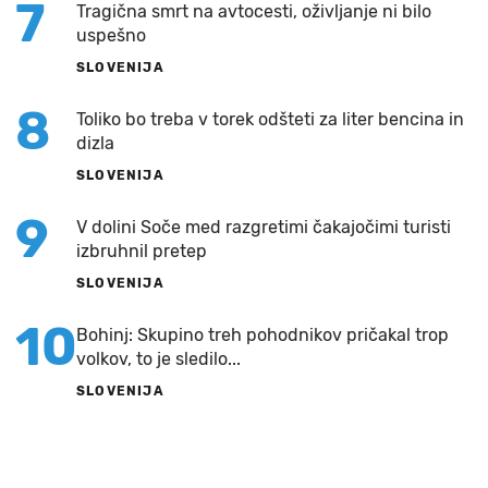
7
Tragična smrt na avtocesti, oživljanje ni bilo
uspešno
SLOVENIJA
8
Toliko bo treba v torek odšteti za liter bencina in
dizla
SLOVENIJA
9
V dolini Soče med razgretimi čakajočimi turisti
izbruhnil pretep
SLOVENIJA
10
Bohinj: Skupino treh pohodnikov pričakal trop
volkov, to je sledilo...
SLOVENIJA