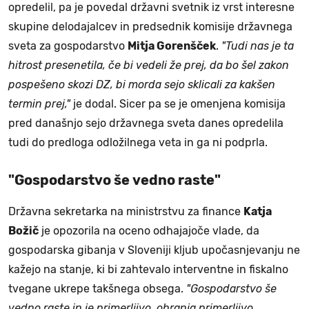
opredelil, pa je povedal državni svetnik iz vrst interesne
skupine delodajalcev in predsednik komisije državnega
sveta za gospodarstvo
Mitja Gorenšček
.
"Tudi nas je ta
hitrost presenetila, če bi vedeli že prej, da bo šel zakon
pospešeno skozi DZ, bi morda sejo sklicali za kakšen
termin prej,"
je dodal. Sicer pa se je omenjena komisija
pred današnjo sejo državnega sveta danes opredelila
tudi do predloga odložilnega veta in ga ni podprla.
"Gospodarstvo še vedno raste"
Državna sekretarka na ministrstvu za finance
Katja
Božič
je opozorila na oceno odhajajoče vlade, da
gospodarska gibanja v Sloveniji kljub upočasnjevanju ne
kažejo na stanje, ki bi zahtevalo interventne in fiskalno
tvegane ukrepe takšnega obsega.
"Gospodarstvo še
vedno raste in je primerljivo, ohranja primerljivo