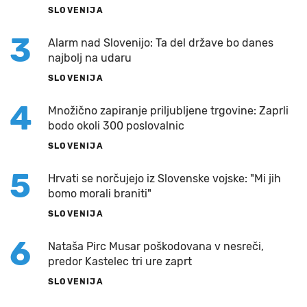
SLOVENIJA
3
Alarm nad Slovenijo: Ta del države bo danes
najbolj na udaru
SLOVENIJA
4
Množično zapiranje priljubljene trgovine: Zaprli
bodo okoli 300 poslovalnic
SLOVENIJA
5
Hrvati se norčujejo iz Slovenske vojske: "Mi jih
bomo morali braniti"
SLOVENIJA
6
Nataša Pirc Musar poškodovana v nesreči,
predor Kastelec tri ure zaprt
SLOVENIJA