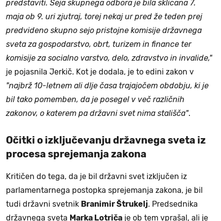
predstaviti. Seja skupnega odbora je bila sklicana 7.
maja ob 9. uri zjutraj, torej nekaj ur pred že teden prej
predvideno skupno sejo pristojne komisije državnega
sveta za gospodarstvo, obrt, turizem in finance ter
komisije za socialno varstvo, delo, zdravstvo in invalide,"
je pojasnila Jerkič. Kot je dodala, je to edini zakon v
"najbrž 10-letnem ali dlje časa trajajočem obdobju, ki je
bil tako pomemben, da je posegel v več različnih
zakonov, o katerem pa državni svet nima stališča"
.
Očitki o izključevanju državnega sveta iz
procesa sprejemanja zakona
Kritičen do tega, da je bil državni svet izključen iz
parlamentarnega postopka sprejemanja zakona, je bil
tudi državni svetnik
Branimir Štrukelj
. Predsednika
državnega sveta
Marka Lotriča
je ob tem vprašal, ali je