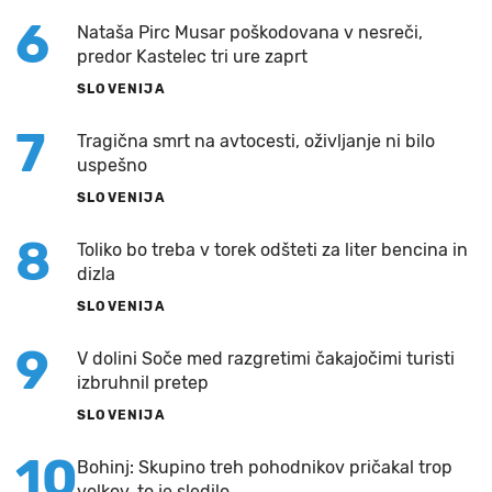
6
Nataša Pirc Musar poškodovana v nesreči,
predor Kastelec tri ure zaprt
SLOVENIJA
7
Tragična smrt na avtocesti, oživljanje ni bilo
uspešno
SLOVENIJA
8
Toliko bo treba v torek odšteti za liter bencina in
dizla
SLOVENIJA
9
V dolini Soče med razgretimi čakajočimi turisti
izbruhnil pretep
SLOVENIJA
10
Bohinj: Skupino treh pohodnikov pričakal trop
volkov, to je sledilo...