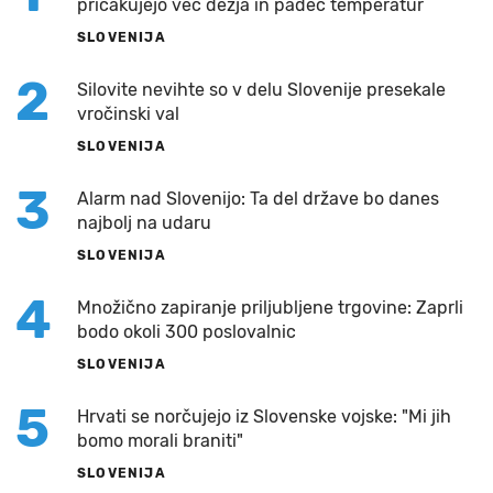
pričakujejo več dežja in padec temperatur
SLOVENIJA
2
Silovite nevihte so v delu Slovenije presekale
vročinski val
SLOVENIJA
3
Alarm nad Slovenijo: Ta del države bo danes
najbolj na udaru
SLOVENIJA
4
Množično zapiranje priljubljene trgovine: Zaprli
bodo okoli 300 poslovalnic
SLOVENIJA
5
Hrvati se norčujejo iz Slovenske vojske: "Mi jih
bomo morali braniti"
SLOVENIJA