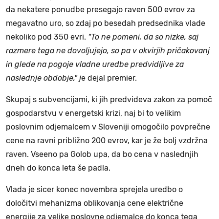
da nekatere ponudbe presegajo raven 500 evrov za
megavatno uro, so zdaj po besedah predsednika vlade
nekoliko pod 350 evri.
"To ne pomeni, da so nizke, saj
razmere tega ne dovoljujejo, so pa v okvirjih pričakovanj
in glede na pogoje vladne uredbe predvidljive za
naslednje obdobje," j
e dejal premier.
Skupaj s subvencijami, ki jih predvideva zakon za pomoč
gospodarstvu v energetski krizi, naj bi to velikim
poslovnim odjemalcem v Sloveniji omogočilo povprečne
cene na ravni približno 200 evrov, kar je že bolj vzdržna
raven. Vseeno pa Golob upa, da bo cena v naslednjih
dneh do konca leta še padla.
Vlada je sicer konec novembra sprejela uredbo o
določitvi mehanizma oblikovanja cene električne
energije za velike poslovne odjemalce do konca tega