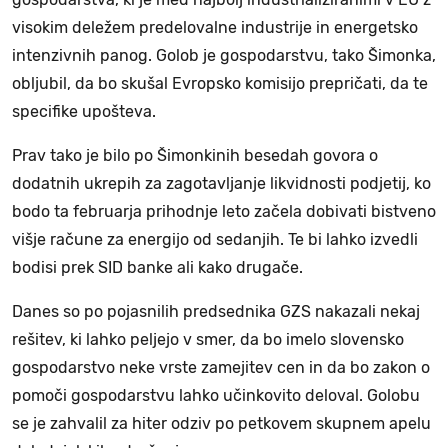
visokim deležem predelovalne industrije in energetsko
intenzivnih panog. Golob je gospodarstvu, tako Šimonka,
obljubil, da bo skušal Evropsko komisijo prepričati, da te
specifike upošteva.
Prav tako je bilo po Šimonkinih besedah govora o
dodatnih ukrepih za zagotavljanje likvidnosti podjetij, ko
bodo ta februarja prihodnje leto začela dobivati bistveno
višje račune za energijo od sedanjih. Te bi lahko izvedli
bodisi prek SID banke ali kako drugače.
Danes so po pojasnilih predsednika GZS nakazali nekaj
rešitev, ki lahko peljejo v smer, da bo imelo slovensko
gospodarstvo neke vrste zamejitev cen in da bo zakon o
pomoči gospodarstvu lahko učinkovito deloval. Golobu
se je zahvalil za hiter odziv po petkovem skupnem apelu