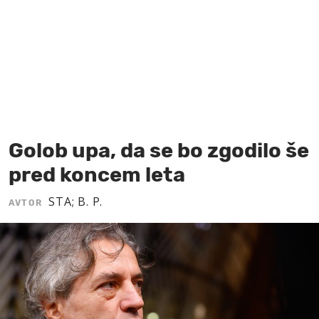
MOJ SANJ
Golob upa, da se bo zgodilo še
pred koncem leta
STA; B. P.
AVTOR