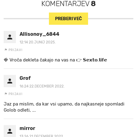
KOMENTARJEV
8
PREBERI VEČ
Allisonoy_6844
12:14 20.JUNIJ 2025.
PRIJAVI
🍓 V r o č a d e k l e t a ča k a jo na va s n a 👉 𝗦𝗲𝘅𝘁𝗼.𝗹𝗶𝗳𝗲
Grof
16:24 22.DECEMBER 2022.
PRIJAVI
Jaz pa mislim, da kar vsi upamo, da najkasneje spomladi
Golob odleti, ….
mirror
13:26 21.DECEMBER 2022.