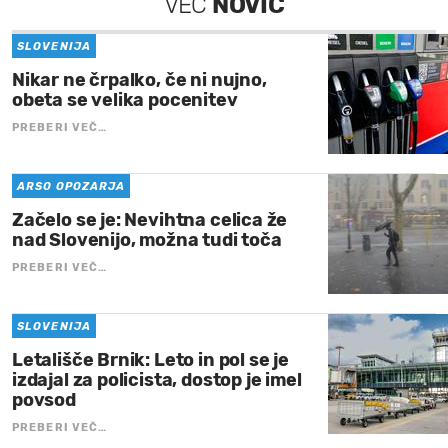
VEČ
NOVIC
SLOVENIJA
Nikar ne črpalko, če ni nujno,
obeta se velika pocenitev
PREBERI VEČ…
ARSO OPOZARJA
Začelo se je: Nevihtna celica že
nad Slovenijo, možna tudi toča
PREBERI VEČ…
SLOVENIJA
Letališče Brnik: Leto in pol se je
izdajal za policista, dostop je imel
povsod
PREBERI VEČ…