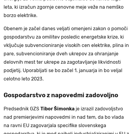
leta, ki izračun zgornje cenovne meje veže na nemško
borzo elektrike.
Obenem je začel danes veljati omenjeni zakon o pomoči
gospodarstvu za omilitev posledic energetske krize, ki
vključuje subvencioniranje visokih cen elektrike, plina in
pare, subvencioniranje dveh ukrepov za ohranjanje
delovnih mest ter ukrepe za zagotavljanje likvidnosti
podjetij. Uporabljati se bo začel 1. januarja in bo veljal
celotno leto 2023.
Gospodarstvo z napovedmi zadovoljno
Predsednik GZS
Tibor Šimonka
je izrazil zadovoljstvo
nad premierjevimi napovedmi in nad tem, da bo vlada
na ravni EU zagovarjala specifike slovenskega
gospodarstva, ki je med najbolj industrializiranimi v EU z