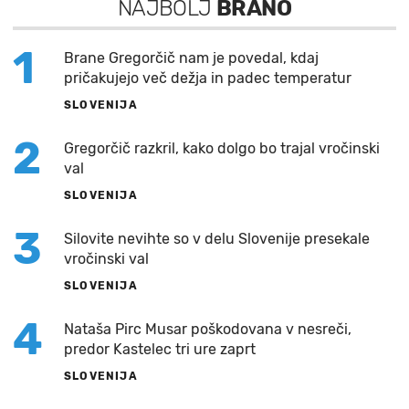
NAJBOLJ
BRANO
1
Brane Gregorčič nam je povedal, kdaj
pričakujejo več dežja in padec temperatur
SLOVENIJA
2
Gregorčič razkril, kako dolgo bo trajal vročinski
val
SLOVENIJA
3
Silovite nevihte so v delu Slovenije presekale
vročinski val
SLOVENIJA
4
Nataša Pirc Musar poškodovana v nesreči,
predor Kastelec tri ure zaprt
SLOVENIJA