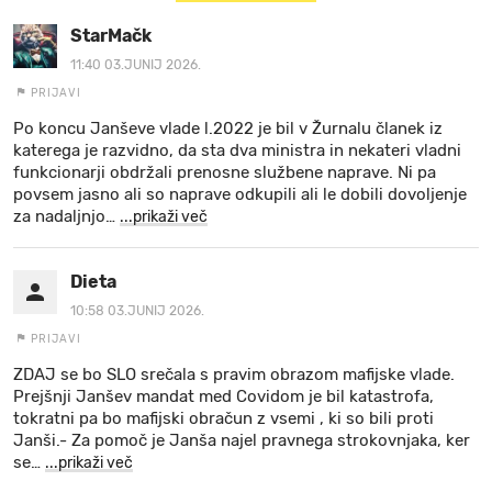
StarMačk
11:40 03.JUNIJ 2026.
PRIJAVI
Po koncu Janševe vlade l.2022 je bil v Žurnalu članek iz
katerega je razvidno, da sta dva ministra in nekateri vladni
funkcionarji obdržali prenosne službene naprave. Ni pa
povsem jasno ali so naprave odkupili ali le dobili dovoljenje
za nadaljnjo
…
...prikaži več
Dieta
10:58 03.JUNIJ 2026.
PRIJAVI
ZDAJ se bo SLO srečala s pravim obrazom mafijske vlade.
Prejšnji Janšev mandat med Covidom je bil katastrofa,
tokratni pa bo mafijski obračun z vsemi , ki so bili proti
Janši.- Za pomoč je Janša najel pravnega strokovnjaka, ker
se
…
...prikaži več