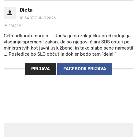
Dieta
10:54 03.JUNIJ 2026.
PRIJAVI
Celo odkuoiti morajo.... Janša je na zaključku predzadnjega
vladanja spremenil zakon, da so njegovi člani SDS ostali po
ministrstvih kot javni uslužbenci in tako slabo sene namestil
....Posledice bo SLO občutila dokler bodo tam "delali"
PRIJAVA
FACEBOOK PRIJAVA