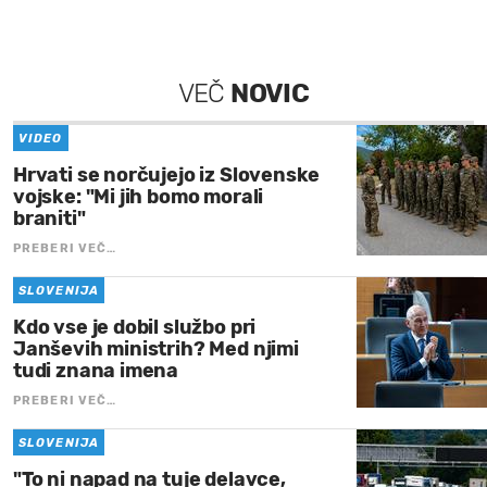
VEČ
NOVIC
VIDEO
Hrvati se norčujejo iz Slovenske
vojske: "Mi jih bomo morali
braniti"
PREBERI VEČ…
SLOVENIJA
Kdo vse je dobil službo pri
Janševih ministrih? Med njimi
tudi znana imena
PREBERI VEČ…
SLOVENIJA
"To ni napad na tuje delavce,