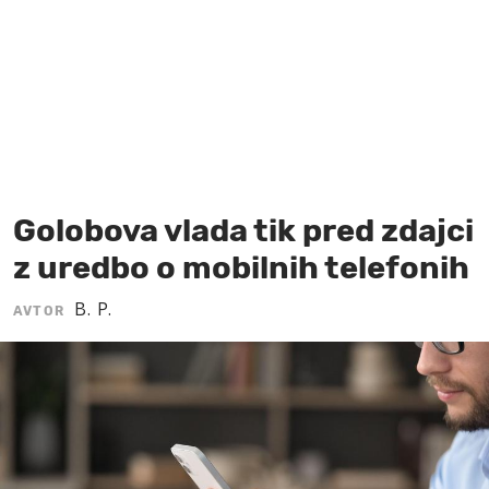
MOJ SANJ
Golobova vlada tik pred zdajci
z uredbo o mobilnih telefonih
B. P.
AVTOR