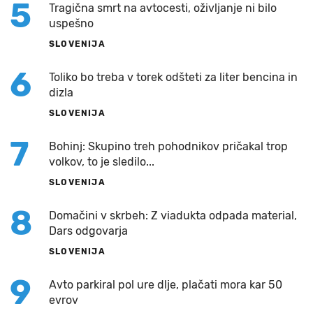
5
Tragična smrt na avtocesti, oživljanje ni bilo
uspešno
SLOVENIJA
6
Toliko bo treba v torek odšteti za liter bencina in
dizla
SLOVENIJA
7
Bohinj: Skupino treh pohodnikov pričakal trop
volkov, to je sledilo...
SLOVENIJA
8
Domačini v skrbeh: Z viadukta odpada material,
Dars odgovarja
SLOVENIJA
9
Avto parkiral pol ure dlje, plačati mora kar 50
evrov