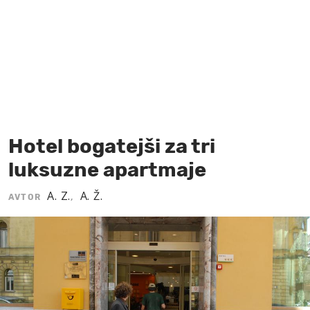
MOJ SANJ
Hotel bogatejši za tri
luksuzne apartmaje
A. Z.
A. Ž.
AVTOR
,