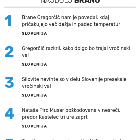
NAJBOLJ
BRANO
1
Brane Gregorčič nam je povedal, kdaj
pričakujejo več dežja in padec temperatur
SLOVENIJA
2
Gregorčič razkril, kako dolgo bo trajal vročinski
val
SLOVENIJA
3
Silovite nevihte so v delu Slovenije presekale
vročinski val
SLOVENIJA
4
Nataša Pirc Musar poškodovana v nesreči,
predor Kastelec tri ure zaprt
SLOVENIJA