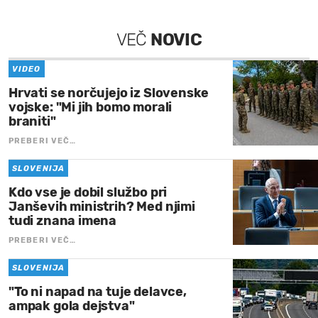
VEČ
NOVIC
VIDEO
Hrvati se norčujejo iz Slovenske
vojske: "Mi jih bomo morali
braniti"
PREBERI VEČ…
SLOVENIJA
Kdo vse je dobil službo pri
Janševih ministrih? Med njimi
tudi znana imena
PREBERI VEČ…
SLOVENIJA
"To ni napad na tuje delavce,
ampak gola dejstva"