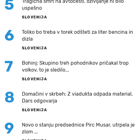
5
Tragična smrt na avtocesti, oživljanje ni bilo
uspešno
SLOVENIJA
6
Toliko bo treba v torek odšteti za liter bencina in
dizla
SLOVENIJA
7
Bohinj: Skupino treh pohodnikov pričakal trop
volkov, to je sledilo...
SLOVENIJA
8
Domačini v skrbeh: Z viadukta odpada material,
Dars odgovarja
SLOVENIJA
9
Novo o stanju predsednice Pirc Musar, utrpela je
zlom ...