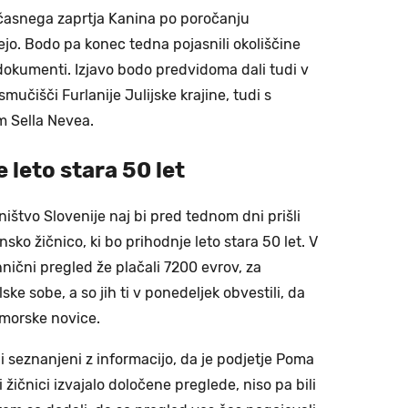
ačasnega zaprtja Kanina po poročanju
ejo. Bodo pa konec tedna pojasnili okoliščine
 dokumenti. Izjavo bodo predvidoma dali tudi v
smučišči Furlanije Julijske krajine, tudi s
 Sella Nevea.
 leto stara 50 let
štvo Slovenije naj bi pred tednom dni prišli
ko žičnico, ki bo prihodnje leto stara 50 let. V
nični pregled že plačali 7200 evrov, za
ske sobe, a so jih ti v ponedeljek obvestili, da
imorske novice.
li seznanjeni z informacijo, da je podjetje Poma
žičnici izvajalo določene preglede, niso pa bili