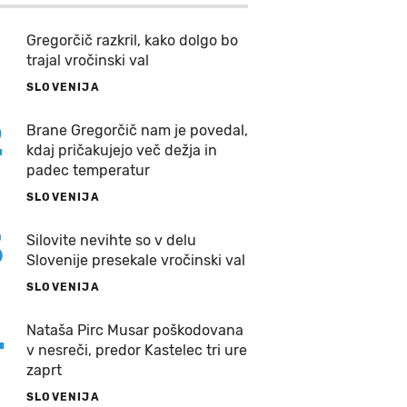
Gregorčič razkril, kako dolgo bo
trajal vročinski val
SLOVENIJA
2
Brane Gregorčič nam je povedal,
kdaj pričakujejo več dežja in
padec temperatur
SLOVENIJA
3
Silovite nevihte so v delu
Slovenije presekale vročinski val
SLOVENIJA
4
Nataša Pirc Musar poškodovana
v nesreči, predor Kastelec tri ure
zaprt
SLOVENIJA