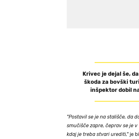
Krivec je dejal še, da
škoda za bovški turi
inšpektor dobil n
"Postavil se je na stališče, d
smučišče zapre, čeprav se je v 
kdaj je treba stvari urediti,"
je b