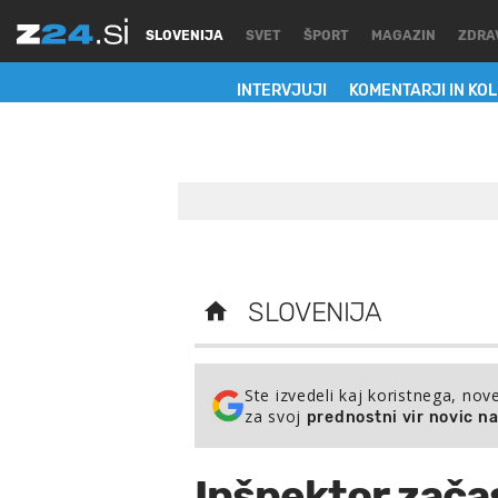
SLOVENIJA
SVET
ŠPORT
MAGAZIN
ZDRA
INTERVJUJI
KOMENTARJI IN KO
SLOVENIJA
Ste izvedeli kaj koristnega, nov
za svoj
prednostni vir novic n
Inšpektor začas