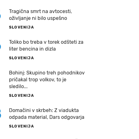
5
Tragična smrt na avtocesti,
oživljanje ni bilo uspešno
SLOVENIJA
6
Toliko bo treba v torek odšteti za
liter bencina in dizla
SLOVENIJA
7
Bohinj: Skupino treh pohodnikov
pričakal trop volkov, to je
sledilo...
SLOVENIJA
8
Domačini v skrbeh: Z viadukta
odpada material, Dars odgovarja
SLOVENIJA