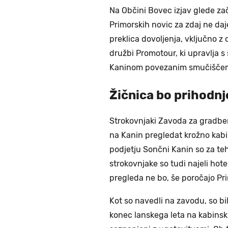
Na Občini Bovec izjav glede z
Primorskih novic za zdaj ne daj
preklica dovoljenja, vključno z
družbi Promotour, ki upravlja s 
Kaninom povezanim smučiščem
Žičnica bo prihodnje
Strokovnjaki Zavoda za gradbeni
na Kanin pregledat krožno kabins
podjetju Sončni Kanin so za teh
strokovnjake so tudi najeli hotel
pregleda ne bo, še poročajo Pr
Kot so navedli na zavodu, so bi
konec lanskega leta na kabinski 