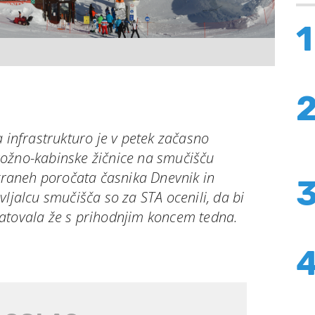
1
a infrastrukturo je v petek začasno
ožno-kabinske žičnice na smučišču
straneh poročata časnika Dnevnik in
vljalcu smučišča so za STA ocenili, da bi
atovala že s prihodnjim koncem tedna.