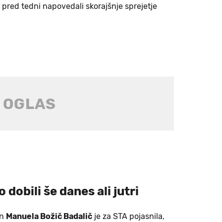
o pred tedni napovedali skorajšnje sprejetje
dobili še danes ali jutri
in
Manuela Božič Badalič
je za STA pojasnila,