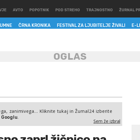
VJE
AVTO
POPOTNIK
POD STREHO
TRAJNOSTNO
ŽURNAL P
LUMNE
ČRNA KRONIKA
FESTIVAL ZA LJUBITELJE ŽIVALI
E-L
ega, zanimivega… Kliknite tukaj in Žurnal24 izberite
.
a Googlu
Sem že izbral
no zaprl žičnico na