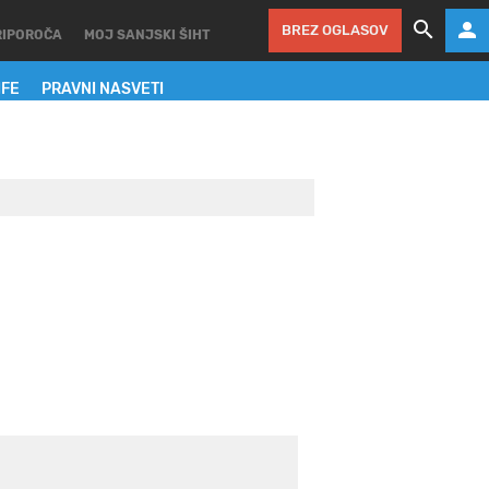
BREZ OGLASOV
RIPOROČA
MOJ SANJSKI ŠIHT
IFE
PRAVNI NASVETI