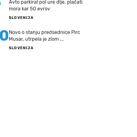
9
Avto parkiral pol ure dlje, plačati
mora kar 50 evrov
SLOVENIJA
10
Novo o stanju predsednice Pirc
Musar, utrpela je zlom ...
SLOVENIJA