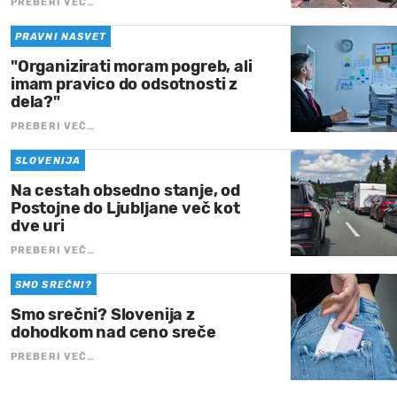
PREBERI VEČ…
PRAVNI NASVET
"Organizirati moram pogreb, ali
imam pravico do odsotnosti z
dela?"
PREBERI VEČ…
SLOVENIJA
Na cestah obsedno stanje, od
Postojne do Ljubljane več kot
dve uri
PREBERI VEČ…
SMO SREČNI?
Smo srečni? Slovenija z
dohodkom nad ceno sreče
PREBERI VEČ…