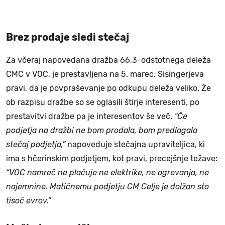
Brez prodaje sledi stečaj
Za včeraj napovedana dražba 66,3-odstotnega deleža
CMC v VOC, je prestavljena na 5. marec. Sisingerjeva
pravi, da je povpraševanje po odkupu deleža veliko. Že
ob razpisu dražbe so se oglasili štirje interesenti, po
prestavitvi dražbe pa je interesentov še več.
“Če
podjetja na dražbi ne bom prodala, bom predlagala
stečaj podjetja,”
napoveduje stečajna upraviteljica, ki
ima s hčerinskim podjetjem, kot pravi, precejšnje težave:
“VOC namreč ne plačuje ne elektrike, ne ogrevanja, ne
najemnine. Matičnemu podjetju CM Celje je dolžan sto
tisoč evrov.”