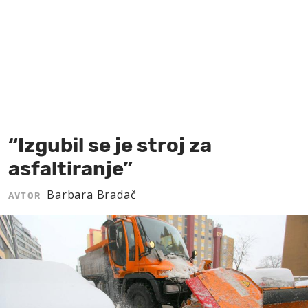
MOJ SANJ
“Izgubil se je stroj za
asfaltiranje”
Barbara Bradač
AVTOR