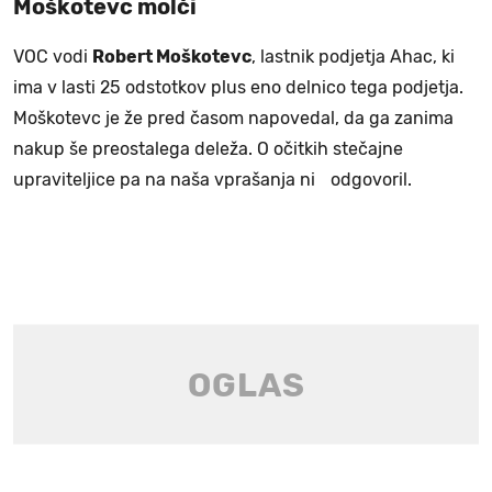
Moškotevc molči
VOC vodi
Robert Moškotevc
, lastnik podjetja Ahac, ki
ima v lasti 25 odstotkov plus eno delnico tega podjetja.
Moškotevc je že pred časom napovedal, da ga zanima
nakup še preostalega deleža. O očitkih stečajne
upraviteljice pa na naša vprašanja ni odgovoril.