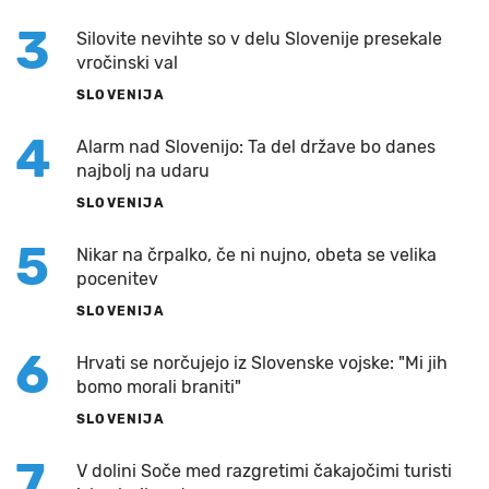
3
Silovite nevihte so v delu Slovenije presekale
vročinski val
SLOVENIJA
4
Alarm nad Slovenijo: Ta del države bo danes
najbolj na udaru
SLOVENIJA
5
Nikar na črpalko, če ni nujno, obeta se velika
pocenitev
SLOVENIJA
6
Hrvati se norčujejo iz Slovenske vojske: "Mi jih
bomo morali braniti"
SLOVENIJA
7
V dolini Soče med razgretimi čakajočimi turisti