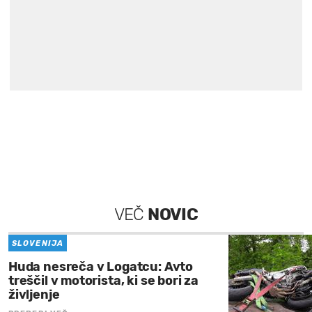
VEČ
NOVIC
SLOVENIJA
Huda nesreča v Logatcu: Avto
treščil v motorista, ki se bori za
življenje