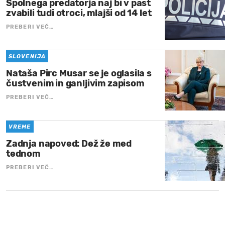
Spolnega predatorja naj bi v past
zvabili tudi otroci, mlajši od 14 let
PREBERI VEČ…
SLOVENIJA
Nataša Pirc Musar se je oglasila s
čustvenim in ganljivim zapisom
PREBERI VEČ…
VREME
Zadnja napoved: Dež že med
tednom
PREBERI VEČ…