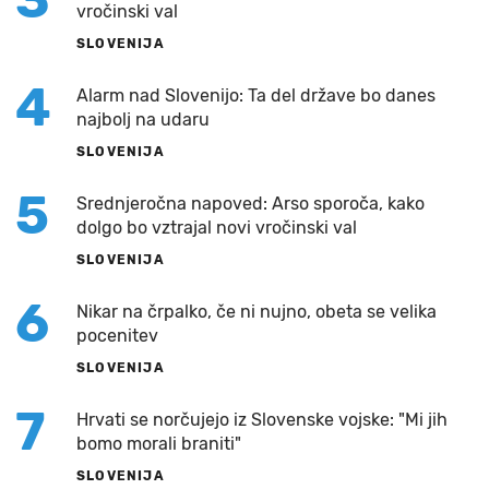
vročinski val
SLOVENIJA
4
Alarm nad Slovenijo: Ta del države bo danes
najbolj na udaru
SLOVENIJA
5
Srednjeročna napoved: Arso sporoča, kako
dolgo bo vztrajal novi vročinski val
SLOVENIJA
6
Nikar na črpalko, če ni nujno, obeta se velika
pocenitev
SLOVENIJA
7
Hrvati se norčujejo iz Slovenske vojske: "Mi jih
bomo morali braniti"
SLOVENIJA