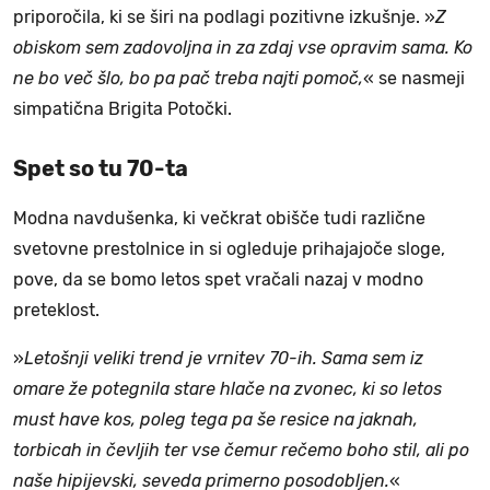
priporočila, ki se širi na podlagi pozitivne izkušnje. »
Z
obiskom sem zadovoljna in za zdaj vse opravim sama. Ko
ne bo več šlo, bo pa pač treba najti pomoč,
« se nasmeji
simpatična Brigita Potočki.
Spet so tu 70-ta
Modna navdušenka, ki večkrat obišče tudi različne
svetovne prestolnice in si ogleduje prihajajoče sloge,
pove, da se bomo letos spet vračali nazaj v modno
preteklost.
»
Letošnji veliki trend je vrnitev 70-ih. Sama sem iz
omare že potegnila stare hlače na zvonec, ki so letos
must have kos, poleg tega pa še resice na jaknah,
torbicah in čevljih ter vse čemur rečemo boho stil, ali po
naše hipijevski, seveda primerno posodobljen.
«