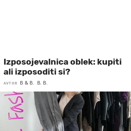
MOJ SANJ
Izposojevalnica oblek: kupiti
ali izposoditi si?
B & B
B. B.
AVTOR
,