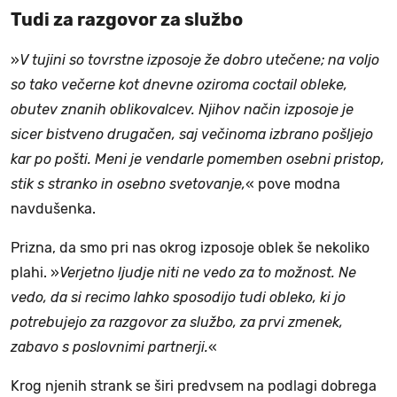
Tudi za razgovor za službo
»
V tujini so tovrstne izposoje že dobro utečene; na voljo
so tako večerne kot dnevne oziroma coctail obleke,
obutev znanih oblikovalcev. Njihov način izposoje je
sicer bistveno drugačen, saj večinoma izbrano pošljejo
kar po pošti. Meni je vendarle pomemben osebni pristop,
stik s stranko in osebno svetovanje,
« pove modna
navdušenka.
Prizna, da smo pri nas okrog izposoje oblek še nekoliko
plahi. »
Verjetno ljudje niti ne vedo za to možnost. Ne
vedo, da si recimo lahko sposodijo tudi obleko, ki jo
potrebujejo za razgovor za službo, za prvi zmenek,
zabavo s poslovnimi partnerji.
«
Krog njenih strank se širi predvsem na podlagi dobrega