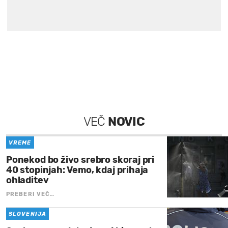
VEČ
NOVIC
VREME
Ponekod bo živo srebro skoraj pri
40 stopinjah: Vemo, kdaj prihaja
ohladitev
PREBERI VEČ…
SLOVENIJA