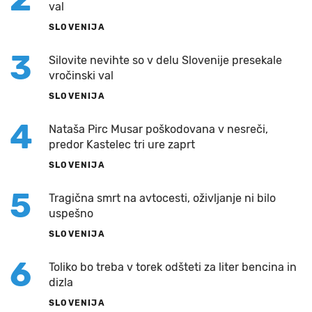
val
SLOVENIJA
3
Silovite nevihte so v delu Slovenije presekale
vročinski val
SLOVENIJA
4
Nataša Pirc Musar poškodovana v nesreči,
predor Kastelec tri ure zaprt
SLOVENIJA
5
Tragična smrt na avtocesti, oživljanje ni bilo
uspešno
SLOVENIJA
6
Toliko bo treba v torek odšteti za liter bencina in
dizla
SLOVENIJA