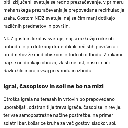
biti izključeni, svetuje se redno prezračevanje, v primeru
mehanskega prezračevanja je prepovedana recirkulacija
zraka. Gostom NIJZ svetuje, naj se čim manj dotikajo
različnih predmetov in površin.
NIJZ gostom lokalov svetuje, naj si razkužijo roke ob
prihodu in po dotikanju katerihkoli nečistih površin ali
predmetov že med obiskom in tudi ob odhodu. Z rokami
naj se ne dotikajo obraza, zlasti ne ust, nosu in oči.
Razkužilo morajo vsaj pri vhodu in izhodu.
Igral, časopisov in soli ne bo na mizi
Otroška igrala na terasah in vrtovih bo prepovedano
uporabljati, odstraniti je treva igrače, časopise in revije,
ter vse samopostrežne načine postrežbe, na primer
solatni bar, košarice kruha za več gostov, sladkor, sol,