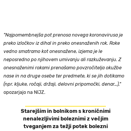
"Najpomembnejša pot prenosa novega koronavirusa je
preko izločkov iz dihal in preko onesnaženih rok. Roke
vedno smatramo kot onesnažene, izjema je le
neposredno po njihovem umivanju ali razkuževanju. Z
onesnaženimi rokami prenašamo povzročitelja okužbe
nase in na druge osebe ter predmete, ki se jih dotikamo
(npr. kljuke, ročaji, držaji, delovni pripomočki, denar…),"
opozarjajo na NIJZ.
Starejšim in bolnikom s kroničnimi
nenalezljivimi boleznimi z večjim
tveganjem za težji potek bolezni