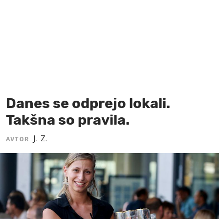
MOJ SANJ
Danes se odprejo lokali.
Takšna so pravila.
J. Z.
AVTOR