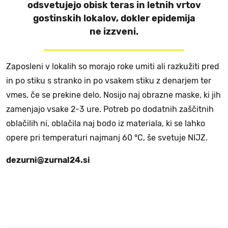
odsvetujejo obisk teras in letnih vrtov
gostinskih lokalov, dokler epidemija
ne izzveni.
Zaposleni v lokalih so morajo roke umiti ali razkužiti pred
in po stiku s stranko in po vsakem stiku z denarjem ter
vmes, če se prekine delo. Nosijo naj obrazne maske, ki jih
zamenjajo vsake 2-3 ure. Potreb po dodatnih zaščitnih
oblačilih ni, oblačila naj bodo iz materiala, ki se lahko
opere pri temperaturi najmanj 60 °C, še svetuje NIJZ.
dezurni@zurnal24.si