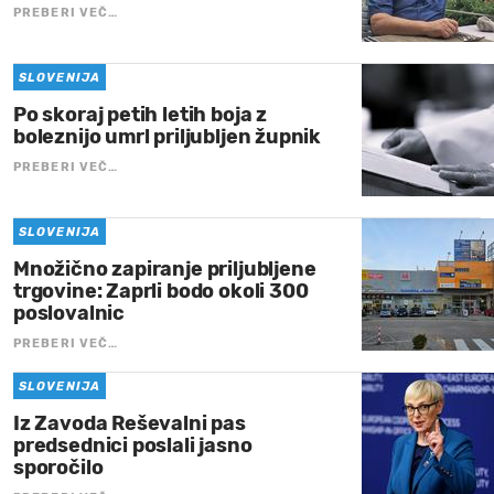
PREBERI VEČ…
SLOVENIJA
Po skoraj petih letih boja z
boleznijo umrl priljubljen župnik
PREBERI VEČ…
SLOVENIJA
Množično zapiranje priljubljene
trgovine: Zaprli bodo okoli 300
poslovalnic
PREBERI VEČ…
SLOVENIJA
Iz Zavoda Reševalni pas
predsednici poslali jasno
sporočilo