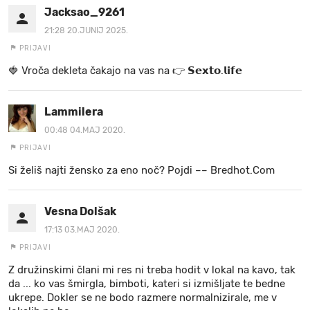
Jacksao_9261
21:28 20.JUNIJ 2025.
PRIJAVI
🍓 V r o č a d e k l e t a ča k a jo na va s n a 👉 𝗦𝗲𝘅𝘁𝗼.𝗹𝗶𝗳𝗲
Lammilera
00:48 04.MAJ 2020.
PRIJAVI
Si želiš najti žensko za eno noč? Pojdi –– B­r­ed­h­ot­.­C­om
Vesna Dolšak
17:13 03.MAJ 2020.
PRIJAVI
Z družinskimi člani mi res ni treba hodit v lokal na kavo, tak
da ... ko vas šmirgla, bimboti, kateri si izmišljate te bedne
ukrepe. Dokler se ne bodo razmere normalnizirale, me v