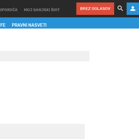
BREZ OGLASOV
RIPOROČA
MOJ SANJSKI ŠIHT
IFE
PRAVNI NASVETI