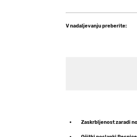
V nadaljevanju preberite:
Zaskrbljenost zaradi n
Očitki poslanki Resnice