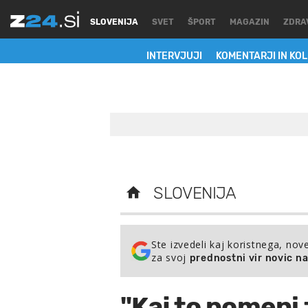
SLOVENIJA
SVET
ŠPORT
MAGAZIN
ZDRA
INTERVJUJI
KOMENTARJI IN KO
SLOVENIJA
Ste izvedeli kaj koristnega, nov
za svoj
prednostni vir novic n
"Kaj to pomeni z