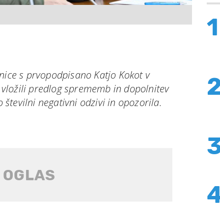
1
snice s prvopodpisano Katjo Kokot v
ložili predlog sprememb in dopolnitev
o številni negativni odzivi in opozorila.