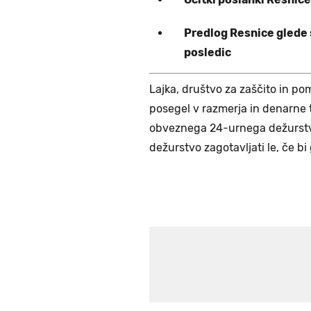
Predlog Resnice glede
posledic
Lajka, društvo za zaščito in pom
posegel v razmerja in denarne t
obveznega 24-urnega dežurstva
dežurstvo zagotavljati le, če bi