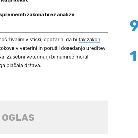
 sprememb zakona brez analize
oč živalim v stiski, opozarja, da bi
tak zakon
okove v veterini in porušil dosedanjo ureditev
. Zasebni veterinarji bi namreč morali
 ga plačala država.