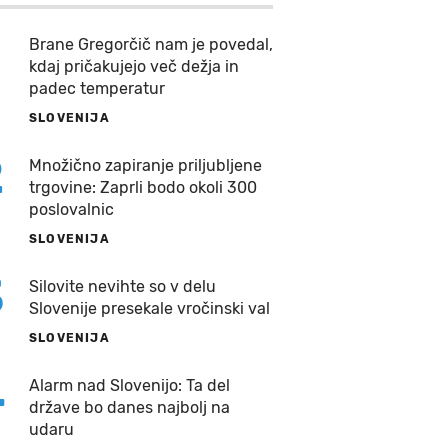
Brane Gregorčič nam je povedal,
kdaj pričakujejo več dežja in
padec temperatur
SLOVENIJA
2
Množično zapiranje priljubljene
trgovine: Zaprli bodo okoli 300
poslovalnic
SLOVENIJA
3
Silovite nevihte so v delu
Slovenije presekale vročinski val
SLOVENIJA
4
Alarm nad Slovenijo: Ta del
države bo danes najbolj na
udaru