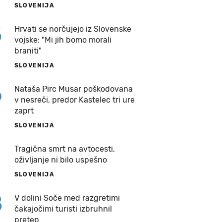
SLOVENIJA
5
Hrvati se norčujejo iz Slovenske
vojske: "Mi jih bomo morali
braniti"
SLOVENIJA
6
Nataša Pirc Musar poškodovana
v nesreči, predor Kastelec tri ure
zaprt
SLOVENIJA
7
Tragična smrt na avtocesti,
oživljanje ni bilo uspešno
SLOVENIJA
8
V dolini Soče med razgretimi
čakajočimi turisti izbruhnil
pretep