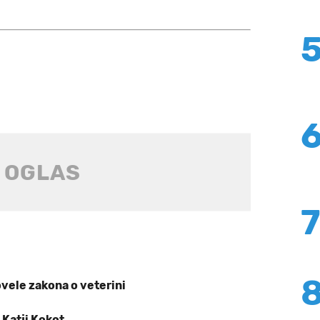
ovele zakona o veterini
 Katji Kokot