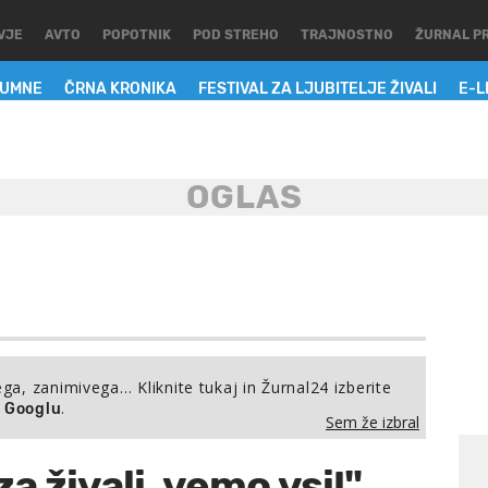
VJE
AVTO
POPOTNIK
POD STREHO
TRAJNOSTNO
ŽURNAL P
LUMNE
ČRNA KRONIKA
FESTIVAL ZA LJUBITELJE ŽIVALI
E-L
ega, zanimivega… Kliknite tukaj in Žurnal24 izberite
.
a Googlu
Sem že izbral
a živali, vemo vsi!"