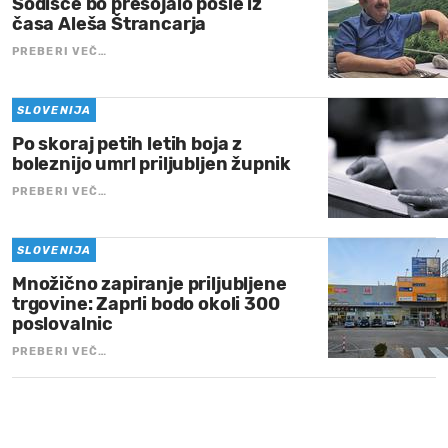
Sodišče bo presojalo posle iz
časa Aleša Štrancarja
PREBERI VEČ…
SLOVENIJA
Po skoraj petih letih boja z
boleznijo umrl priljubljen župnik
PREBERI VEČ…
SLOVENIJA
Množično zapiranje priljubljene
trgovine: Zaprli bodo okoli 300
poslovalnic
PREBERI VEČ…