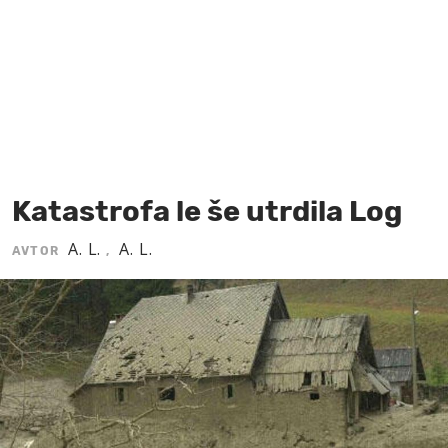
MOJ SANJ
Katastrofa le še utrdila Log
A. L.
A. L.
AVTOR
,