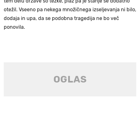
tem delu države so težke, plaz pa je stanje še dodatno
otežil. Vseeno pa nekega množičnega izseljevanja ni bilo,
dodaja in upa, da se podobna tragedija ne bo več
ponovila.