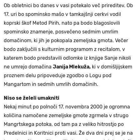
Ob obletnici bo danes v vasi potekalo več prireditev. Ob
17. uri bo spominsko mašo v tamkajšnji cerkvi vodil
koprski škof Metod Pirih, nato pa bodo blagoslovili
spominsko znamenje, posvečeno sedmim umrlim
domačinom, ki jih je pokopala zemeljska gmota. Večer
bodo zaključili s kulturnim programom z recitalom, v
katerem bodo predstavili odlomke iz knjige Sanje nikoli
ne umrejo domačina
Janija Mlekuža,
ki v domišljijskem
proznem delu pripoveduje zgodbo o Logu pod
Mangartom in sedmih umrlih domačinih.
Niso se želeli umakniti
Nekaj minut po polnoči 17. novembra 2000 je ogromna
količina namočene zemeljske gmote zgrmela v strugo
Mangrtskega potoka, od tam pa z veliko hitrostjo po
Predelnici in Koritnici proti vasi. Že dva dni prej se je na