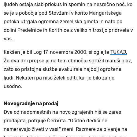
ljudeh ostaja slab priokus in spomin na nesrečno noč, ko
se je s pobočja pod Stovžami v korito Mangartskega
potoka utrgala ogromna zemeljska gmota in nato po
dolini Predelnice in Koritnice z veliko hitrostjo pridrvela v
vas.
Kakšen je bil Log 17. novembra 2000, si oglejte
TUKAJ.
Že dva dni prej se je na tem območju sprožil manjši plaz,
zato so pristojne službe evakuirale najbolj ogrožene
ljudi. Nekateri pa niso želeli oditi, kar je bilo zanje
usodno.
Novogradnje na prodaj
Dve od nadomestnih na novo zgrajenih hiš se zares
prodajata, potrjuje Černuta. "Očitno dediči ne
nameravajo živeti v vasi," meni. Razmere za bivanje na