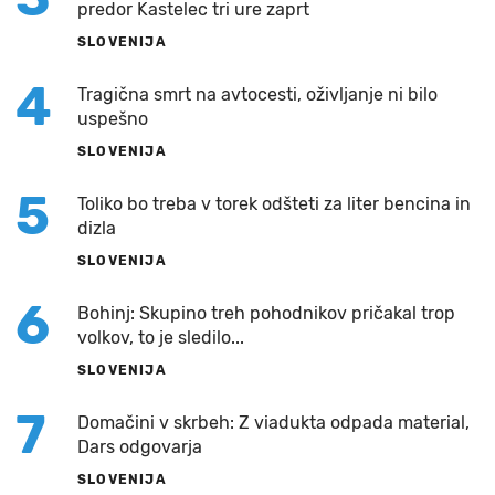
predor Kastelec tri ure zaprt
SLOVENIJA
4
Tragična smrt na avtocesti, oživljanje ni bilo
uspešno
SLOVENIJA
5
Toliko bo treba v torek odšteti za liter bencina in
dizla
SLOVENIJA
6
Bohinj: Skupino treh pohodnikov pričakal trop
volkov, to je sledilo...
SLOVENIJA
7
Domačini v skrbeh: Z viadukta odpada material,
Dars odgovarja
SLOVENIJA