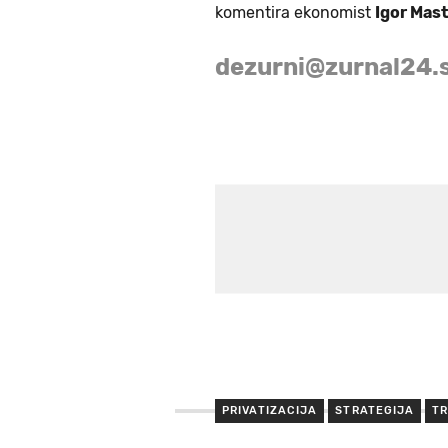
komentira ekonomist
Igor Mas
dezurni@zurnal24.s
PRIVATIZACIJA
STRATEGIJA
TR