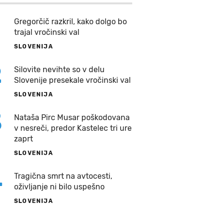
Gregorčič razkril, kako dolgo bo
trajal vročinski val
SLOVENIJA
2
Silovite nevihte so v delu
Slovenije presekale vročinski val
SLOVENIJA
3
Nataša Pirc Musar poškodovana
v nesreči, predor Kastelec tri ure
zaprt
SLOVENIJA
4
Tragična smrt na avtocesti,
oživljanje ni bilo uspešno
SLOVENIJA