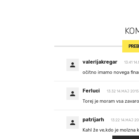
KO
PREB
valerijakregar
13:41 14
očitno imamo novega fina
Ferluci
13:32 14.MAJ 2015
Torej je moram vsa zavaro
patrijarh
13:22 14.MAJ 20
Kahl že ve,kdo je molzna k