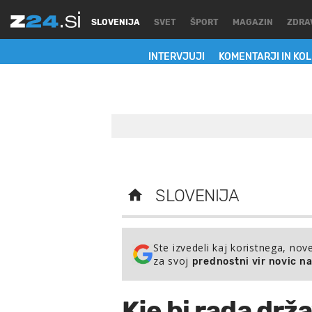
SLOVENIJA
SVET
ŠPORT
MAGAZIN
ZDRA
INTERVJUJI
KOMENTARJI IN KO
SLOVENIJA
Ste izvedeli kaj koristnega, nov
za svoj
prednostni vir novic n
Kje bi rada drž