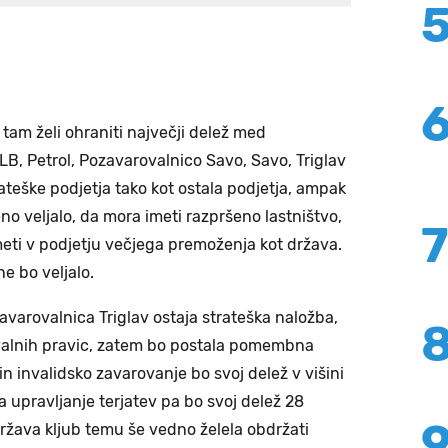
am želi ohraniti največji delež med
NLB, Petrol, Pozavarovalnico Savo, Savo, Triglav
rateške podjetja tako kot ostala podjetja, ampak
 veljalo, da mora imeti razpršeno lastništvo,
eti v podjetju večjega premoženja kot država.
e bo veljalo.
Zavarovalnica Triglav ostaja strateška naložba,
ovalnih pravic, zatem bo postala pomembna
n invalidsko zavarovanje bo svoj delež v višini
 upravljanje terjatev pa bo svoj delež 28
država kljub temu še vedno želela obdržati