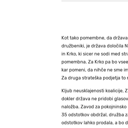
Kot tako pomembne, da država t
družbeniki, je država določila 
in Krko, ki sicer ne sodi med st
pomembna. Za Krko pa bo vseeno
kar pomeni, da nihče ne sme im
Za druga strateška podjetja to n
Kljub neusklajenosti koalicije, 
dokler država ne pridobi glas
naložba. Zavod za pokojninsko i
35 odstotkov obdržal, družba za
odstotkov lahko prodala, a bo 