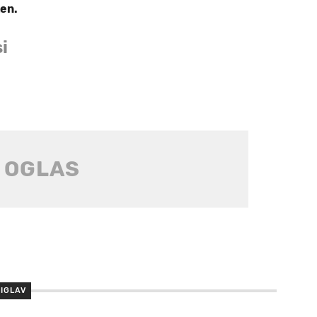
ten.
i
IGLAV