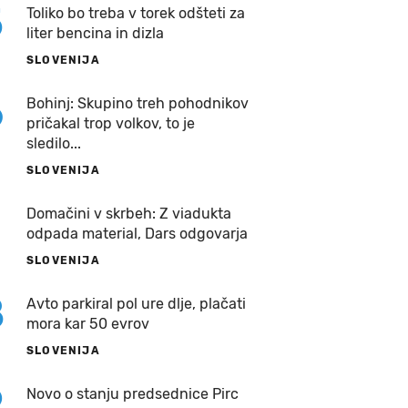
5
Toliko bo treba v torek odšteti za
liter bencina in dizla
SLOVENIJA
6
Bohinj: Skupino treh pohodnikov
pričakal trop volkov, to je
sledilo...
SLOVENIJA
7
Domačini v skrbeh: Z viadukta
odpada material, Dars odgovarja
SLOVENIJA
8
Avto parkiral pol ure dlje, plačati
mora kar 50 evrov
SLOVENIJA
9
Novo o stanju predsednice Pirc