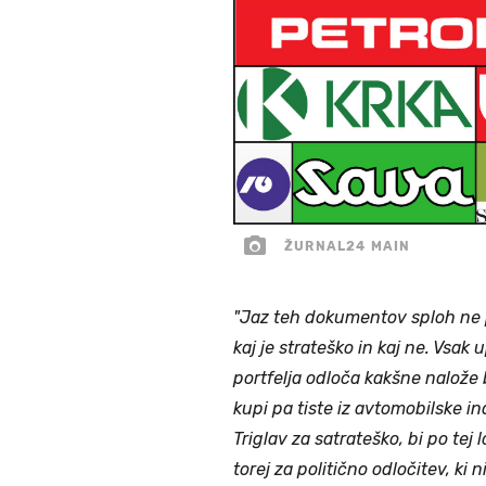
ŽURNAL24 MAIN
"Jaz teh dokumentov sploh ne p
kaj je strateško in kaj ne. Vsa
portfelja odloča kakšne nalože
kupi pa tiste iz avtomobilske i
Triglav za satrateško, bi po tej
torej za politično odločitev, ki