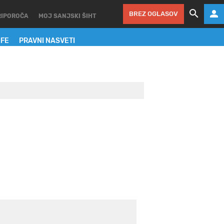
BREZ OGLASOV
RIPOROČA
MOJ SANJSKI ŠIHT
IFE
PRAVNI NASVETI