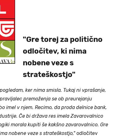
"Gre torej za politično
odločitev, ki nima
nobene veze s
strateškostjo"
ogledam, ker nima smisla. Tukaj ni vprašanje,
k upravljalec premoženja se ob preurejanju
 bo imel v njem. Recimo, da proda delnice bank,
ndustrije. Če bi država res imela Zavarovalnico
 logiki morala kupiti še kakšno zavarovalnico. Gre
 nima nobene veze s strateškostjo,"
odločitev