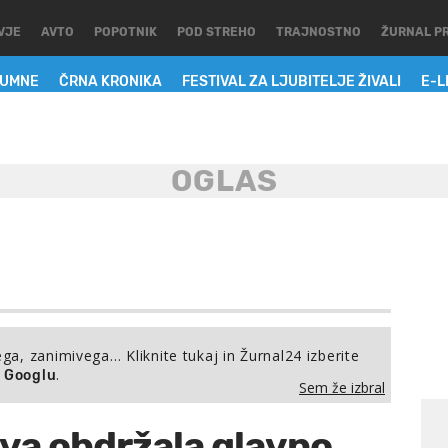
VJE
AVTO
POPOTNIK
POD STREHO
TRAJNOSTNO
ŽURNAL P
LUMNE
ČRNA KRONIKA
FESTIVAL ZA LJUBITELJE ŽIVALI
E-L
ega, zanimivega… Kliknite tukaj in Žurnal24 izberite
.
a Googlu
Sem že izbral
ava obdržala glavno