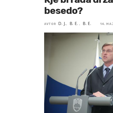
besedo?
D. J.
B. E.
B. E.
AVTOR
,
,
14. MA