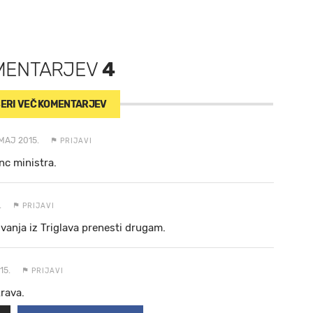
MENTARJEV
4
ERI VEČ
KOMENTARJEV
.MAJ 2015.
PRIJAVI
nc ministra.
.
PRIJAVI
vanja iz Triglava prenesti drugam.
15.
PRIJAVI
rava.