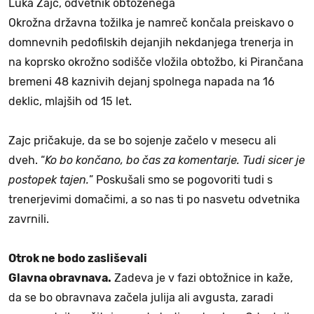
Luka Zajc, odvetnik obtoženega
Okrožna državna tožilka je namreč končala preiskavo o
domnevnih pedofilskih dejanjih nekdanjega trenerja in
na koprsko okrožno sodišče vložila obtožbo, ki Pirančana
bremeni 48 kaznivih dejanj spolnega napada na 16
deklic, mlajših od 15 let.
Zajc pričakuje, da se bo sojenje začelo v mesecu ali
dveh. “
Ko bo končano, bo čas za komentarje. Tudi sicer je
postopek tajen.
” Poskušali smo se pogovoriti tudi s
trenerjevimi domačimi, a so nas ti po nasvetu odvetnika
zavrnili.
Otrok ne bodo zasliševali
Glavna obravnava.
Zadeva je v fazi obtožnice in kaže,
da se bo obravnava začela julija ali avgusta, zaradi