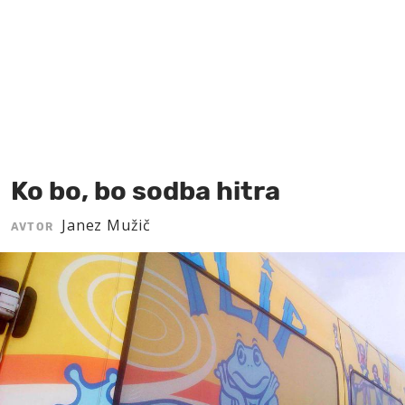
MOJ SANJ
Ko bo, bo sodba hitra
Janez Mužič
AVTOR