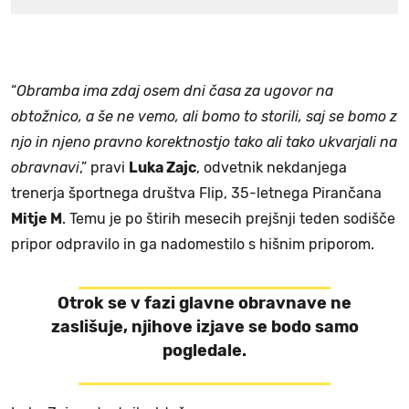
“
Obramba ima zdaj osem dni časa za ugovor na
obtožnico, a še ne vemo, ali bomo to storili, saj se bomo z
njo in njeno pravno korektnostjo tako ali tako ukvarjali na
obravnavi
,” pravi
Luka Zajc
, odvetnik nekdanjega
trenerja športnega društva Flip, 35-letnega Pirančana
Mitje M
. Temu je po štirih mesecih prejšnji teden sodišče
pripor odpravilo in ga nadomestilo s hišnim priporom.
Otrok se v fazi glavne obravnave ne
zaslišuje, njihove izjave se bodo samo
pogledale.