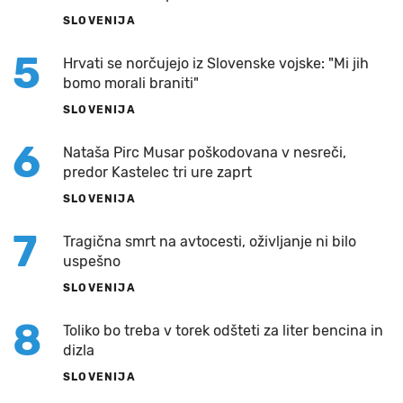
SLOVENIJA
5
Hrvati se norčujejo iz Slovenske vojske: "Mi jih
bomo morali braniti"
SLOVENIJA
6
Nataša Pirc Musar poškodovana v nesreči,
predor Kastelec tri ure zaprt
SLOVENIJA
7
Tragična smrt na avtocesti, oživljanje ni bilo
uspešno
SLOVENIJA
8
Toliko bo treba v torek odšteti za liter bencina in
dizla
SLOVENIJA