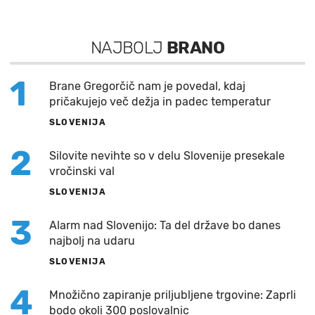
NAJBOLJ
BRANO
1
Brane Gregorčič nam je povedal, kdaj
pričakujejo več dežja in padec temperatur
SLOVENIJA
2
Silovite nevihte so v delu Slovenije presekale
vročinski val
SLOVENIJA
3
Alarm nad Slovenijo: Ta del države bo danes
najbolj na udaru
SLOVENIJA
4
Množično zapiranje priljubljene trgovine: Zaprli
bodo okoli 300 poslovalnic