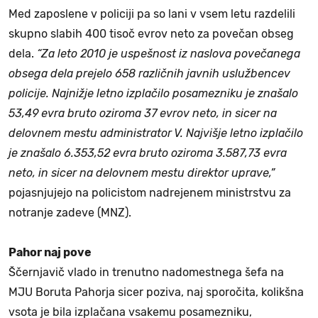
Med zaposlene v policiji pa so lani v vsem letu razdelili
skupno slabih 400 tisoč evrov neto za povečan obseg
dela.
“Za leto 2010 je uspešnost iz naslova povečanega
obsega dela prejelo 658 različnih javnih uslužbencev
policije. Najnižje letno izplačilo posamezniku je znašalo
53,49 evra bruto oziroma 37 evrov neto, in sicer na
delovnem mestu administrator V. Najvišje letno izplačilo
je znašalo 6.353,52 evra bruto oziroma 3.587,73 evra
neto, in sicer na delovnem mestu direktor uprave,”
pojasnjujejo na policistom nadrejenem ministrstvu za
notranje zadeve (MNZ).
Pahor naj pove
Ščernjavič vlado in trenutno nadomestnega šefa na
MJU Boruta Pahorja sicer poziva, naj sporočita, kolikšna
vsota je bila izplačana vsakemu posamezniku,