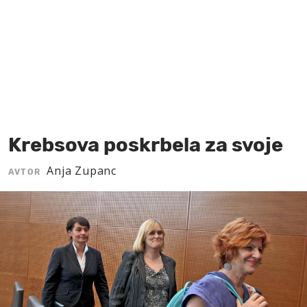
MOJ SANJ
Krebsova poskrbela za svoje
Anja Zupanc
AVTOR