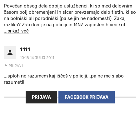
Povečan obseg dela dobijo uslužbenci, ki so med delovnim
časom bolj obremenjeni in sicer prevzemajo delo tistih, ki so
na bolniški ali porodniški (pa se jih ne nadomesti). Zakaj
razlika? Zato ker je na policiji in MNZ zaposlenih več kot
…
...prikaži več
1111
10:18 14.JULIJ 2011.
PRIJAVI
...sploh ne razumem kaj iščeš v policiji...pa ne me slabo
razumet!!!
PRIJAVA
FACEBOOK PRIJAVA