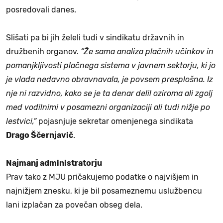
posredovali danes.
Slišati pa bi jih želeli tudi v sindikatu državnih in
družbenih organov.
“Že sama analiza plačnih učinkov in
pomanjkljivosti plačnega sistema v javnem sektorju, ki jo
je vlada nedavno obravnavala, je povsem presplošna. Iz
nje ni razvidno, kako se je ta denar delil oziroma ali zgolj
med vodilnimi v posamezni organizaciji ali tudi nižje po
lestvici,”
pojasnjuje sekretar omenjenega sindikata
Drago Ščernjavič
.
Najmanj administratorju
Prav tako z MJU pričakujemo podatke o najvišjem in
najnižjem znesku, ki je bil posameznemu uslužbencu
lani izplačan za povečan obseg dela.