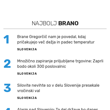
NAJBOLJ
BRANO
1
Brane Gregorčič nam je povedal, kdaj
pričakujejo več dežja in padec temperatur
SLOVENIJA
2
Množično zapiranje priljubljene trgovine: Zaprli
bodo okoli 300 poslovalnic
SLOVENIJA
3
Silovite nevihte so v delu Slovenije presekale
vročinski val
SLOVENIJA
Alarm nad Slovenijo: Ta del države bo danes