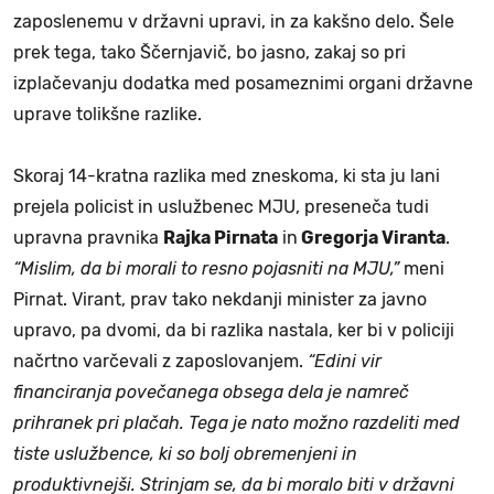
zaposlenemu v državni upravi, in za kakšno delo. Šele
prek tega, tako Ščernjavič, bo jasno, zakaj so pri
izplačevanju dodatka med posameznimi organi državne
uprave tolikšne razlike.
Skoraj 14-kratna razlika med zneskoma, ki sta ju lani
prejela policist in uslužbenec MJU, preseneča tudi
upravna pravnika
Rajka Pirnata
in
Gregorja Viranta
.
“Mislim, da bi morali to resno pojasniti na MJU,”
meni
Pirnat. Virant, prav tako nekdanji minister za javno
upravo, pa dvomi, da bi razlika nastala, ker bi v policiji
načrtno varčevali z zaposlovanjem.
“Edini vir
financiranja povečanega obsega dela je namreč
prihranek pri plačah. Tega je nato možno razdeliti med
tiste uslužbence, ki so bolj obremenjeni in
produktivnejši. Strinjam se, da bi moralo biti v državni