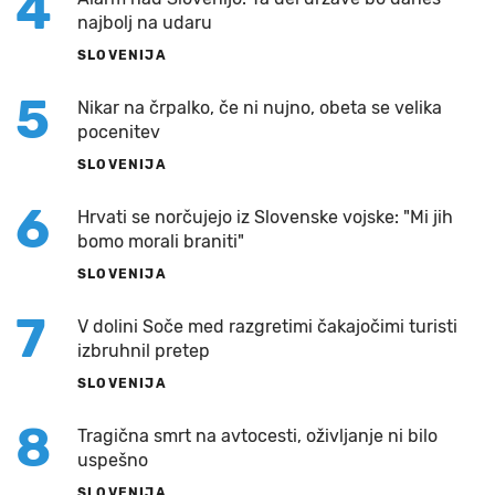
4
najbolj na udaru
SLOVENIJA
5
Nikar na črpalko, če ni nujno, obeta se velika
pocenitev
SLOVENIJA
6
Hrvati se norčujejo iz Slovenske vojske: "Mi jih
bomo morali braniti"
SLOVENIJA
7
V dolini Soče med razgretimi čakajočimi turisti
izbruhnil pretep
SLOVENIJA
8
Tragična smrt na avtocesti, oživljanje ni bilo
uspešno
SLOVENIJA