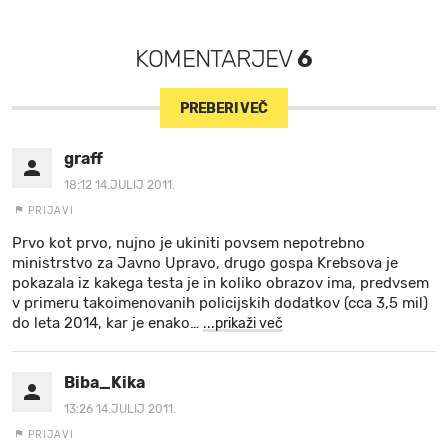
KOMENTARJEV
6
PREBERI VEČ
graff
18:12 14.JULIJ 2011.
PRIJAVI
Prvo kot prvo, nujno je ukiniti povsem nepotrebno
ministrstvo za Javno Upravo, drugo gospa Krebsova je
pokazala iz kakega testa je in koliko obrazov ima, predvsem
v primeru takoimenovanih policijskih dodatkov (cca 3,5 mil)
do leta 2014, kar je enako
…
...prikaži več
Biba_Kika
13:26 14.JULIJ 2011.
PRIJAVI