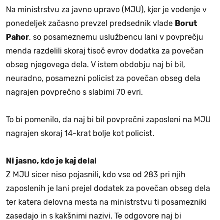
Na ministrstvu za javno upravo (MJU), kjer je vodenje v
ponedeljek začasno prevzel predsednik vlade
Borut
Pahor
, so posameznemu uslužbencu lani v povprečju
menda razdelili skoraj tisoč evrov dodatka za povečan
obseg njegovega dela. V istem obdobju naj bi bil,
neuradno, posamezni policist za povečan obseg dela
nagrajen povprečno s slabimi 70 evri.
To bi pomenilo, da naj bi bil povprečni zaposleni na MJU
nagrajen skoraj 14-krat bolje kot policist.
Ni jasno, kdo je kaj delal
Z MJU sicer niso pojasnili, kdo vse od 283 pri njih
zaposlenih je lani prejel dodatek za povečan obseg dela
ter katera delovna mesta na ministrstvu ti posamezniki
zasedajo in s kakšnimi nazivi. Te odgovore naj bi