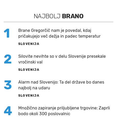
NAJBOLJ
BRANO
1
Brane Gregorčič nam je povedal, kdaj
pričakujejo več dežja in padec temperatur
SLOVENIJA
2
Silovite nevihte so v delu Slovenije presekale
vročinski val
SLOVENIJA
3
Alarm nad Slovenijo: Ta del države bo danes
najbolj na udaru
SLOVENIJA
4
Množično zapiranje priljubljene trgovine: Zaprli
bodo okoli 300 poslovalnic