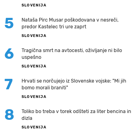
SLOVENIJA
5
Nataša Pirc Musar poškodovana v nesreči,
predor Kastelec tri ure zaprt
SLOVENIJA
6
Tragična smrt na avtocesti, oživljanje ni bilo
uspešno
SLOVENIJA
7
Hrvati se norčujejo iz Slovenske vojske: "Mi jih
bomo morali braniti"
SLOVENIJA
8
Toliko bo treba v torek odšteti za liter bencina in
dizla
SLOVENIJA