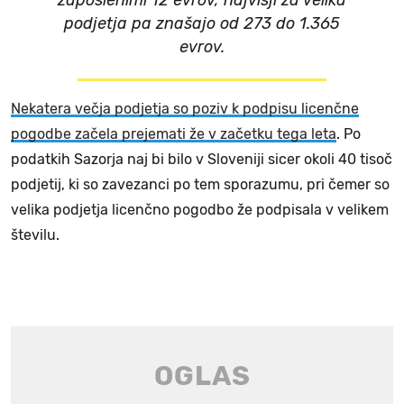
zaposlenimi 12 evrov, najvišji za velika
podjetja pa znašajo od 273 do 1.365
evrov.
Nekatera večja podjetja so poziv k podpisu licenčne
pogodbe začela prejemati že v začetku tega leta
. Po
podatkih Sazorja naj bi bilo v Sloveniji sicer okoli 40 tisoč
podjetij, ki so zavezanci po tem sporazumu, pri čemer so
velika podjetja licenčno pogodbo že podpisala v velikem
številu.