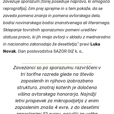
zavezuje sporazum (torej poseduje napravo, ki omogoča
reprografijo), čim prej sprejme in s tem pokaže, da se
zaveda pomena znanja in pomena avtorskega dela,
bodisi novinarskega bodisi znanstvenega ali literarnega.
Sklepanje tovrstnih sporazumov pomeni ureditev
statusa pravic, ki jih imajo avtorji v skladu z mednarodno
in nacionalno zakonodajo že desetletja,"
pravi
Luka
Novak
, član poslovodstva SAZOR GIZ k. o..
Zavezanci so po sporazumu razvrščeni v
tri tarifne razrede glede na število
zaposlenih in njihovo izobrazbeno
strukturo, znotraj katerih je določena
višina avtorskega honorarja. Najnižji
letni prispevek za mikropodjetja z enim
zaposlenim znaša 4 evre, z do desetimi