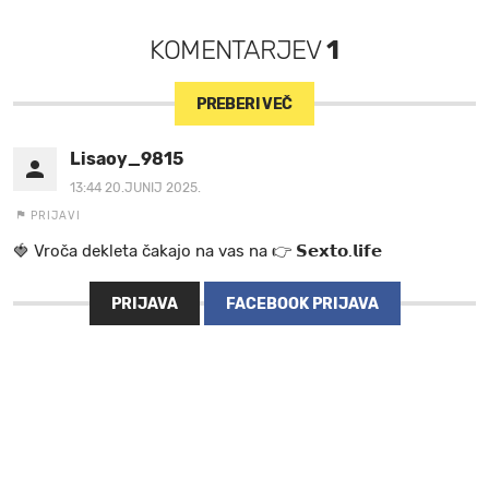
KOMENTARJEV
1
PREBERI VEČ
Lisaoy_9815
13:44 20.JUNIJ 2025.
PRIJAVI
🍓 V r o č a d e k l e t a ča k a jo na va s n a 👉 𝗦𝗲𝘅𝘁𝗼.𝗹𝗶𝗳𝗲
PRIJAVA
FACEBOOK PRIJAVA