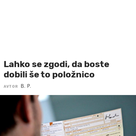
MOJ SANJ
Lahko se zgodi, da boste
dobili še to položnico
B. P.
AVTOR