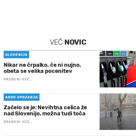
VEČ
NOVIC
SLOVENIJA
Nikar ne črpalko, če ni nujno,
obeta se velika pocenitev
PREBERI VEČ…
ARSO OPOZARJA
Začelo se je: Nevihtna celica že
nad Slovenijo, možna tudi toča
PREBERI VEČ…