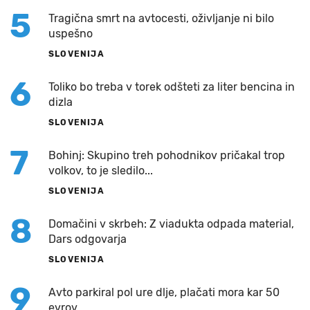
5
Tragična smrt na avtocesti, oživljanje ni bilo
uspešno
SLOVENIJA
6
Toliko bo treba v torek odšteti za liter bencina in
dizla
SLOVENIJA
7
Bohinj: Skupino treh pohodnikov pričakal trop
volkov, to je sledilo...
SLOVENIJA
8
Domačini v skrbeh: Z viadukta odpada material,
Dars odgovarja
SLOVENIJA
9
Avto parkiral pol ure dlje, plačati mora kar 50
evrov