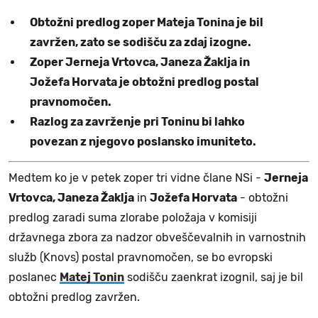
Obtožni predlog zoper Mateja Tonina je bil
zavržen, zato se sodišču za zdaj izogne.
Zoper Jerneja Vrtovca, Janeza Žaklja in
Jožefa Horvata je obtožni predlog postal
pravnomočen.
Razlog za zavrženje pri Toninu bi lahko
povezan z njegovo poslansko imuniteto.
Medtem ko je v petek zoper tri vidne člane NSi -
Jerneja
Vrtovca, Janeza Žaklja
in
Jožefa Horvata
- obtožni
predlog zaradi suma zlorabe položaja v komisiji
državnega zbora za nadzor obveščevalnih in varnostnih
služb (Knovs) postal pravnomočen, se bo evropski
poslanec
Matej Tonin
sodišču zaenkrat izognil, saj je bil
obtožni predlog zavržen.