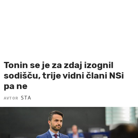
MOJ SANJ
Tonin se je za zdaj izognil
sodišču, trije vidni člani NSi
pa ne
STA
AVTOR