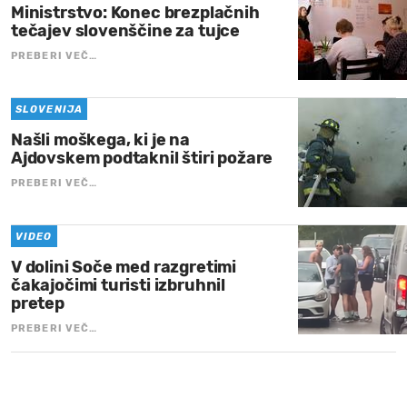
Ministrstvo: Konec brezplačnih
tečajev slovenščine za tujce
PREBERI VEČ…
SLOVENIJA
Našli moškega, ki je na
Ajdovskem podtaknil štiri požare
PREBERI VEČ…
VIDEO
V dolini Soče med razgretimi
čakajočimi turisti izbruhnil
pretep
PREBERI VEČ…