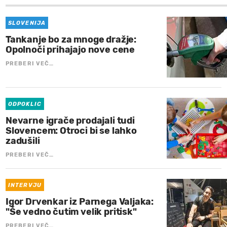
SLOVENIJA
Tankanje bo za mnoge dražje:
Opolnoči prihajajo nove cene
PREBERI VEČ…
ODPOKLIC
Nevarne igrače prodajali tudi
Slovencem: Otroci bi se lahko
zadušili
PREBERI VEČ…
INTERVJU
Igor Drvenkar iz Parnega Valjaka:
"Še vedno čutim velik pritisk"
PREBERI VEČ…