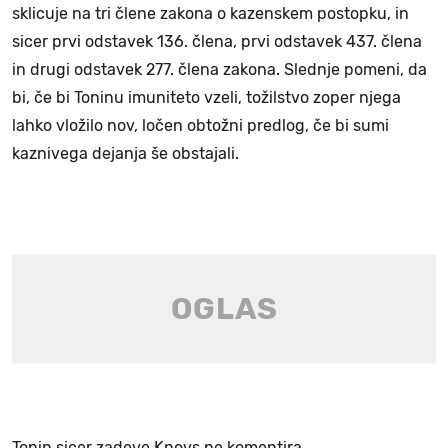
sklicuje na tri člene zakona o kazenskem postopku, in
sicer prvi odstavek 136. člena, prvi odstavek 437. člena
in drugi odstavek 277. člena zakona. Slednje pomeni, da
bi, če bi Toninu imuniteto vzeli, tožilstvo zoper njega
lahko vložilo nov, ločen obtožni predlog, če bi sumi
kaznivega dejanja še obstajali.
Tonin sicer zadeve Knovs ne komentira.