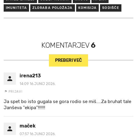
IMUNITETA
ZLORABA POLOŽAJA
KOMISIJA
SODIŠČE
KOMENTARJEV
6
PREBERI VEČ
irena213
14:09 16.JUNIJ 2026.
PRIJAVI
Ja spet bo isto gugala se gora rodio se miš....Za bruhat tale
Janševa ''ekipa''!!!!!!
maček
07:57 16.JUNIJ 2026.