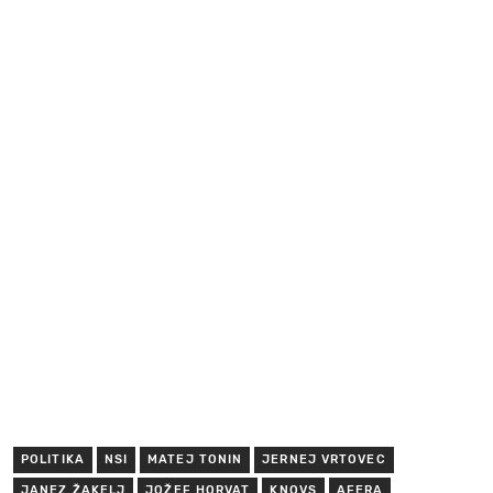
POLITIKA
NSI
MATEJ TONIN
JERNEJ VRTOVEC
JANEZ ŽAKELJ
JOŽEF HORVAT
KNOVS
AFERA