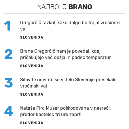
NAJBOLJ
BRANO
1
Gregorčič razkril, kako dolgo bo trajal vročinski
val
SLOVENIJA
2
Brane Gregorčič nam je povedal, kdaj
pričakujejo več dežja in padec temperatur
SLOVENIJA
3
Silovite nevihte so v delu Slovenije presekale
vročinski val
SLOVENIJA
4
Nataša Pirc Musar poškodovana v nesreči,
predor Kastelec tri ure zaprt
SLOVENIJA