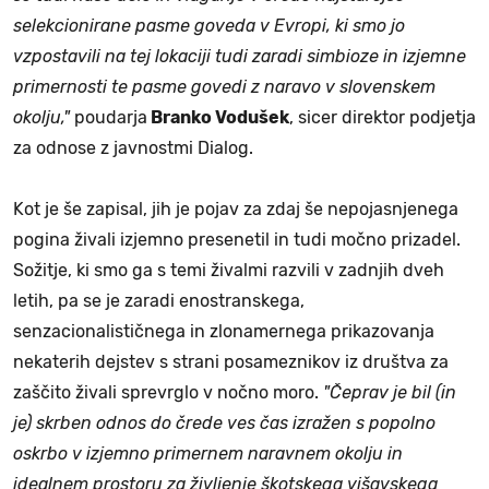
selekcionirane pasme goveda v Evropi, ki smo jo
vzpostavili na tej lokaciji tudi zaradi simbioze in izjemne
primernosti te pasme govedi z naravo v slovenskem
okolju,"
poudarja
Branko Vodušek
, sicer direktor podjetja
za odnose z javnostmi Dialog.
Kot je še zapisal, jih je pojav za zdaj še nepojasnjenega
pogina živali izjemno presenetil in tudi močno prizadel.
Sožitje, ki smo ga s temi živalmi razvili v zadnjih dveh
letih, pa se je zaradi enostranskega,
senzacionalističnega in zlonamernega prikazovanja
nekaterih dejstev s strani posameznikov iz društva za
zaščito živali sprevrglo v nočno moro.
"Čeprav je bil (in
je) skrben odnos do črede ves čas izražen s popolno
oskrbo v izjemno primernem naravnem okolju in
idealnem prostoru za življenje škotskega višavskega