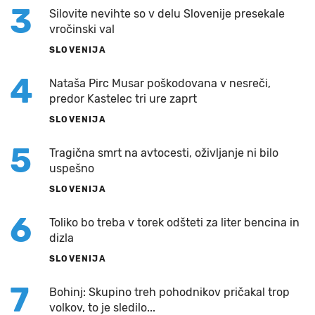
3
Silovite nevihte so v delu Slovenije presekale
vročinski val
SLOVENIJA
4
Nataša Pirc Musar poškodovana v nesreči,
predor Kastelec tri ure zaprt
SLOVENIJA
5
Tragična smrt na avtocesti, oživljanje ni bilo
uspešno
SLOVENIJA
6
Toliko bo treba v torek odšteti za liter bencina in
dizla
SLOVENIJA
7
Bohinj: Skupino treh pohodnikov pričakal trop
volkov, to je sledilo...