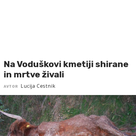
MOJ SANJ
Na Voduškovi kmetiji shirane
in mrtve živali
Lucija Cestnik
AVTOR