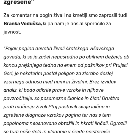
zgrešene"
Za komentar na pogin živali na kmetiji smo zaprosili tudi
Branka Voduška,
ki pa nam je poslal sporočilo za
javnost.
"Pojav pogina devetih živali škotskega višavskega
goveda, ki se je začel neposredno po obilnem deževju ob
koncu prejšnjega tedna na enem od pašnikov pri Ptujski
Gori, je nekaterim postal poligon za zlorabo doslej
vzornega odnosa med nami in živalmi. Brez izvidov
analiz, ki bodo odkrile prave vzroke in njihove
povzročitelje, so posamezne članice in člani Društva
proti mučenju živali Ptuj postavili svoje laične in
zgrešene diagnoze vzrokov pogina ter nas s tem
popolnoma neosnovano obtožili in hkrati linčali. Ogrozili
so tudi naše delo in vlaganje v čredo najstarejše