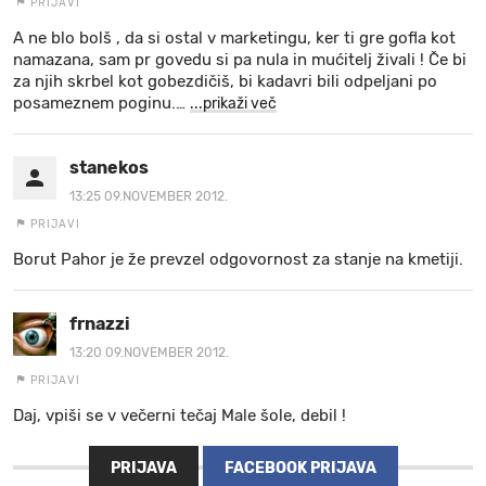
PRIJAVI
A ne blo bolš , da si ostal v marketingu, ker ti gre gofla kot
namazana, sam pr govedu si pa nula in mućitelj živali ! Če bi
za njih skrbel kot gobezdičiš, bi kadavri bili odpeljani po
posameznem poginu.
…
...prikaži več
stanekos
13:25 09.NOVEMBER 2012.
PRIJAVI
Borut Pahor je že prevzel odgovornost za stanje na kmetiji.
frnazzi
13:20 09.NOVEMBER 2012.
PRIJAVI
Daj, vpiši se v večerni tečaj Male šole, debil !
PRIJAVA
FACEBOOK PRIJAVA